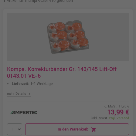
1
Artikel für Triumph-Adler 410 gefunden
Kompa. Korrekturbänder Gr. 143/145 Lift-Off
0143.01 VE=6
Lieferzeit:
1-2 Werktage
chevron_right
mehr Details
o. MwSt. 11,76 €
13,99 €
inkl. MwSt.
zzgl. Versand
In den Warenkorb
shopping_cart