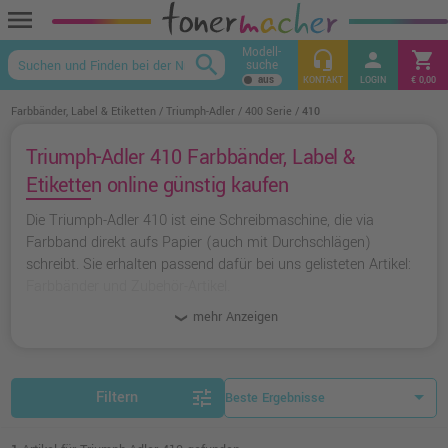
menu
Modell-
headset_mic
person
shopping_cart
search
suche
keyboard_arrow_up
KONTAKT
LOGIN
€ 0,00
Farbbänder, Label & Etiketten
Triumph-Adler
400 Serie
410
Triumph-Adler 410 Farbbänder, Label &
Etiketten online günstig kaufen
Die Triumph-Adler 410 ist eine Schreibmaschine, die via
Farbband direkt aufs Papier (auch mit Durchschlägen)
schreibt. Sie erhalten passend dafür bei uns gelisteten Artikel:
Farbbänder und Zubehör-Artikel.
mehr Anzeigen
tune
Filtern