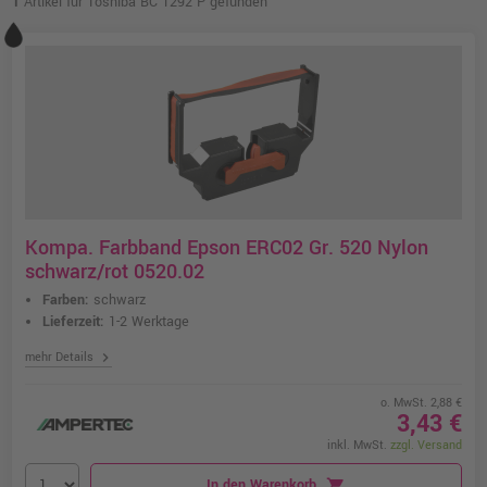
1
Artikel für Toshiba BC 1292 P gefunden
Kompa. Farbband Epson ERC02 Gr. 520 Nylon
schwarz/rot 0520.02
Farben:
schwarz
Lieferzeit:
1-2 Werktage
chevron_right
mehr Details
o. MwSt. 2,88 €
3,43 €
inkl. MwSt.
zzgl. Versand
In den Warenkorb
shopping_cart