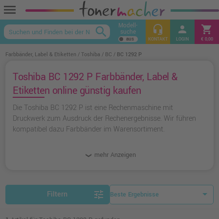
menu
Modell-
headset_mic
person
shopping_cart
search
suche
keyboard_arrow_up
KONTAKT
LOGIN
€ 0,00
Farbbänder, Label & Etiketten
Toshiba
BC
BC 1292 P
Toshiba BC 1292 P Farbbänder, Label &
Etiketten online günstig kaufen
Die Toshiba BC 1292 P ist eine Rechenmaschine mit
Druckwerk zum Ausdruck der Rechenergebnisse. Wir führen
kompatibel dazu Farbbänder im Warensortiment.
mehr Anzeigen
tune
Filtern