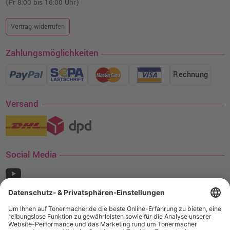
(Fr 8:00 bis 16:00 Uhr)
Vertrag widerrufen
Zahlungsmöglichkeiten
Rechnung
Versand
Social Media
¹ Nur gültig für den Versand innerhalb Deutschlands. Befindet sich ein Warenwert
von mindestens 35€ (inkl. Mwst.) an Ampertec Artikeln in Ihrem Warenkorb, ist der
Versand für Sie kostenfrei.