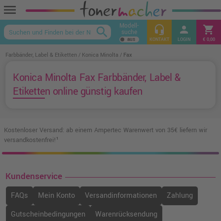
menu
Modell-
headset_mic
person
shopping_cart
search
suche
keyboard_arrow_up
KONTAKT
LOGIN
€ 0,00
Farbbänder, Label & Etiketten
Konica Minolta
Fax
Konica Minolta Fax Farbbänder, Label &
Etiketten online günstig kaufen
Kostenloser Versand: ab einem Ampertec Warenwert von 35€ liefern wir
versandkostenfrei!¹
Kundenservice
FAQs
Mein Konto
Versandinformationen
Zahlung
Gutscheinbedingungen
Warenrücksendung