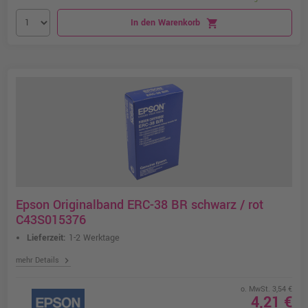
In den Warenkorb
shopping_cart
Epson Originalband ERC-38 BR schwarz / rot
C43S015376
Lieferzeit:
1-2 Werktage
chevron_right
mehr Details
o. MwSt. 3,54 €
4,21 €