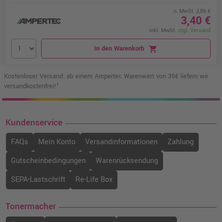
o. MwSt. 2,86 €
3,40 €
inkl. MwSt.
zzgl. Versand
In den Warenkorb
shopping_cart
Kostenloser Versand: ab einem Ampertec Warenwert von 35€ liefern wir
versandkostenfrei!¹
Kundenservice
FAQs
Mein Konto
Versandinformationen
Zahlung
Gutscheinbedingungen
Warenrücksendung
SEPA-Lastschrift
Re-Life Box
Tonermacher