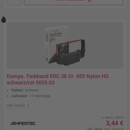
Kompa. Farbband ERC 38 Gr. 655 Nylon HD
schwarz/rot 0655.03
Farben:
schwarz
Lieferzeit:
1-3 Werktage
chevron_right
mehr Details
o. MwSt. 2,89 €
3,44 €
inkl. MwSt.
zzgl. Versand