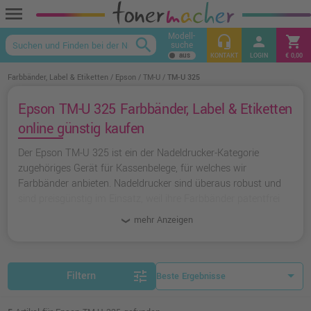
menu
Modell-
headset_mic
person
shopping_cart
search
suche
keyboard_arrow_up
KONTAKT
LOGIN
€ 0,00
Farbbänder, Label & Etiketten
Epson
TM-U
TM-U 325
Epson TM-U 325 Farbbänder, Label & Etiketten
online günstig kaufen
Der Epson TM-U 325 ist ein der Nadeldrucker-Kategorie
zugehöriges Gerät für Kassenbelege, für welches wir
Farbbänder anbieten. Nadeldrucker sind überaus robust und
sind preisgünstig im Einsatz, weil ihre Farbbänder patentfrei
sind und damit von jedem hergestellt werden dürfen.
mehr Anzeigen
tune
Filtern