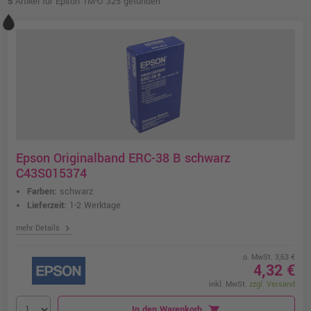
5
Artikel für Epson TM-U 325 gefunden
Epson Originalband ERC-38 B schwarz
C43S015374
Farben:
schwarz
Lieferzeit:
1-2 Werktage
chevron_right
mehr Details
o. MwSt. 3,63 €
4,32 €
inkl. MwSt.
zzgl. Versand
In den Warenkorb
shopping_cart