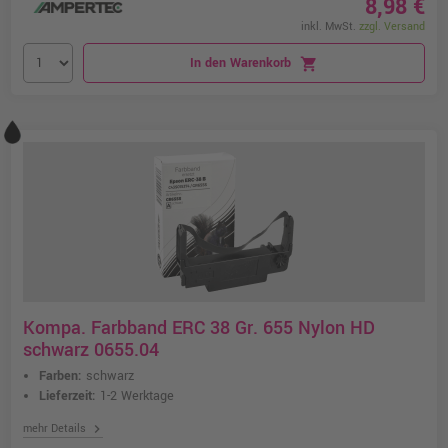
8,98 €
inkl. MwSt.
zzgl. Versand
In den Warenkorb
shopping_cart
Kompa. Farbband ERC 38 Gr. 655 Nylon HD
schwarz 0655.04
Farben:
schwarz
Lieferzeit:
1-2 Werktage
chevron_right
mehr Details