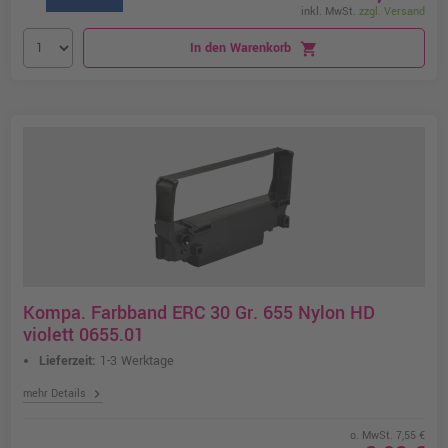
inkl. MwSt.
zzgl. Versand
In den Warenkorb
shopping_cart
Kompa. Farbband ERC 30 Gr. 655 Nylon HD
violett 0655.01
Lieferzeit:
1-3 Werktage
chevron_right
mehr Details
o. MwSt. 7,55 €