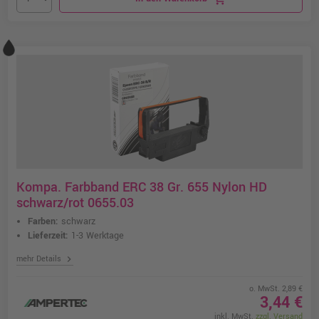
Kompa. Farbband ERC 38 Gr. 655 Nylon HD
schwarz/rot 0655.03
Farben:
schwarz
Lieferzeit:
1-3 Werktage
chevron_right
mehr Details
o. MwSt. 2,89 €
3,44 €
inkl. MwSt.
zzgl. Versand