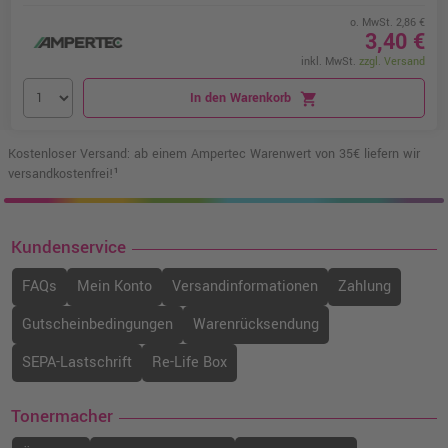
o. MwSt. 2,86 €
3,40 €
inkl. MwSt.
zzgl. Versand
In den Warenkorb
shopping_cart
Kostenloser Versand: ab einem Ampertec Warenwert von 35€ liefern wir
versandkostenfrei!¹
Kundenservice
FAQs
Mein Konto
Versandinformationen
Zahlung
Gutscheinbedingungen
Warenrücksendung
SEPA-Lastschrift
Re-Life Box
Tonermacher