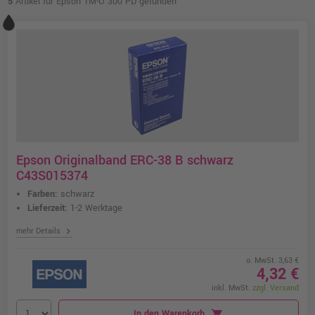
5
Artikel für Epson TM-U 300 PD gefunden
Epson Originalband ERC-38 B schwarz
C43S015374
Farben:
schwarz
Lieferzeit:
1-2 Werktage
chevron_right
mehr Details
o. MwSt. 3,63 €
4,32 €
inkl. MwSt.
zzgl. Versand
In den Warenkorb
shopping_cart