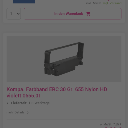
inkl. MwSt.
zzgl. Versand
In den Warenkorb
shopping_cart
Kompa. Farbband ERC 30 Gr. 655 Nylon HD
violett 0655.01
Lieferzeit:
1-3 Werktage
chevron_right
mehr Details
o. MwSt. 7,55 €