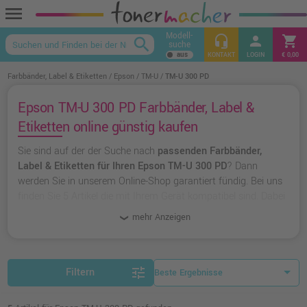
menu
Modell-
headset_mic
person
shopping_cart
search
suche
keyboard_arrow_up
KONTAKT
LOGIN
€ 0,00
Farbbänder, Label & Etiketten
Epson
TM-U
TM-U 300 PD
Epson TM-U 300 PD Farbbänder, Label &
Etiketten online günstig kaufen
Sie sind auf der der Suche nach
passenden Farbbänder,
Label & Etiketten für Ihren Epson TM-U 300 PD
? Dann
werden Sie in unserem Online-Shop garantiert fündig. Bei uns
finden Sie 5 Artikel die mit Ihrem Gerät kompatibel sind. Dabei
können Sie aus
originalen Farbbänder, Label & Etiketten von
mehr Anzeigen
Epson
wählen oder zu
unserer Hausmarke Ampertec
greifen.
tune
Filtern