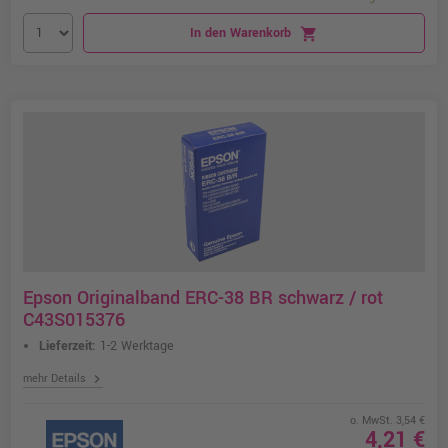
In den Warenkorb
shopping_cart
Epson Originalband ERC-38 BR schwarz / rot
C43S015376
Lieferzeit:
1-2 Werktage
chevron_right
mehr Details
o. MwSt. 3,54 €
4,21 €