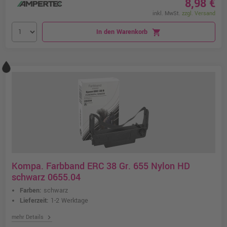
8,98 €
inkl. MwSt.
zzgl. Versand
In den Warenkorb
shopping_cart
Kompa. Farbband ERC 38 Gr. 655 Nylon HD
schwarz 0655.04
Farben:
schwarz
Lieferzeit:
1-2 Werktage
chevron_right
mehr Details