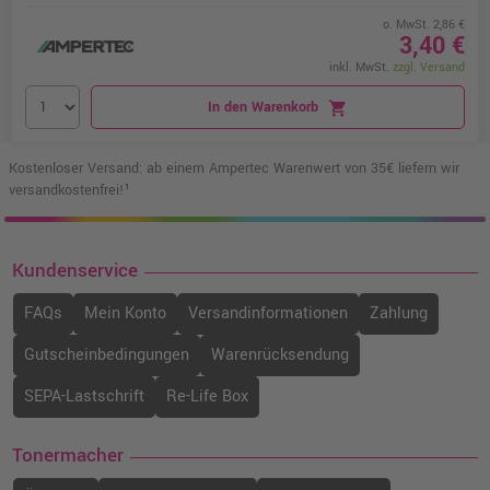
o. MwSt. 2,86 €
3,40 €
inkl. MwSt.
zzgl. Versand
In den Warenkorb
shopping_cart
Kostenloser Versand: ab einem Ampertec Warenwert von 35€ liefern wir
versandkostenfrei!¹
Kundenservice
FAQs
Mein Konto
Versandinformationen
Zahlung
Gutscheinbedingungen
Warenrücksendung
SEPA-Lastschrift
Re-Life Box
Tonermacher