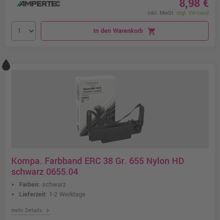
8,98 €
inkl. MwSt.
zzgl. Versand
In den Warenkorb
shopping_cart
Kompa. Farbband ERC 38 Gr. 655 Nylon HD
schwarz 0655.04
Farben:
schwarz
Lieferzeit:
1-2 Werktage
chevron_right
mehr Details