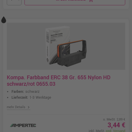
Kompa. Farbband ERC 38 Gr. 655 Nylon HD
schwarz/rot 0655.03
Farben:
schwarz
Lieferzeit:
1-3 Werktage
chevron_right
mehr Details
o. MwSt. 2,89 €
3,44 €
inkl. MwSt.
zzgl. Versand