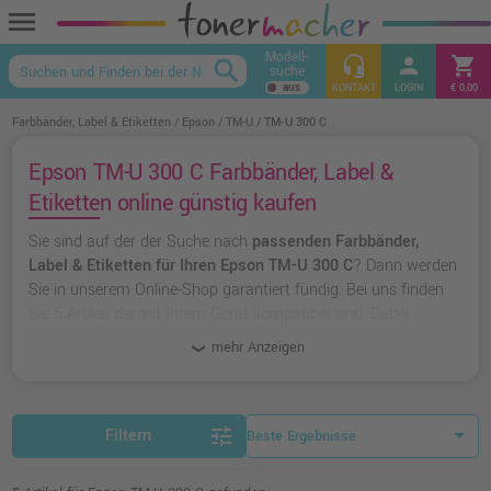
menu
Modell-
headset_mic
person
shopping_cart
search
suche
keyboard_arrow_up
KONTAKT
LOGIN
€ 0,00
Farbbänder, Label & Etiketten
Epson
TM-U
TM-U 300 C
Epson TM-U 300 C Farbbänder, Label &
Etiketten online günstig kaufen
Sie sind auf der der Suche nach
passenden Farbbänder,
Label & Etiketten für Ihren Epson TM-U 300 C
? Dann werden
Sie in unserem Online-Shop garantiert fündig. Bei uns finden
Sie 5 Artikel die mit Ihrem Gerät kompatibel sind. Dabei
können Sie aus
originalen Farbbänder, Label & Etiketten von
mehr Anzeigen
Epson
wählen oder zu
unserer Hausmarke Ampertec
greifen.
tune
Filtern