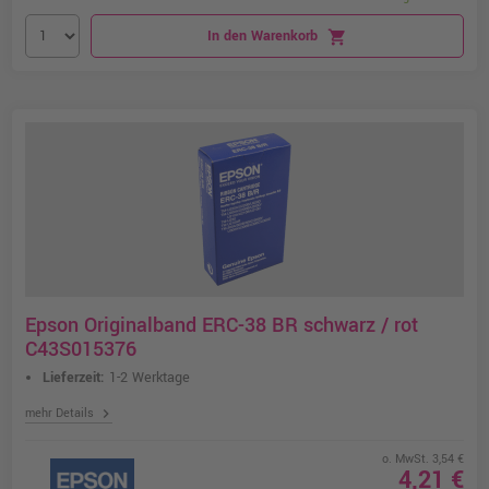
In den Warenkorb
shopping_cart
Epson Originalband ERC-38 BR schwarz / rot
C43S015376
Lieferzeit:
1-2 Werktage
chevron_right
mehr Details
o. MwSt. 3,54 €
4,21 €