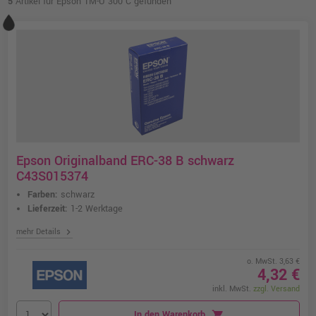
5
Artikel für Epson TM-U 300 C gefunden
Epson Originalband ERC-38 B schwarz
C43S015374
Farben:
schwarz
Lieferzeit:
1-2 Werktage
chevron_right
mehr Details
o. MwSt. 3,63 €
4,32 €
inkl. MwSt.
zzgl. Versand
In den Warenkorb
shopping_cart