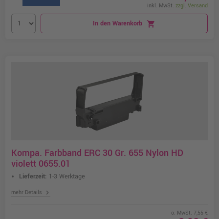
inkl. MwSt.
zzgl. Versand
In den Warenkorb
shopping_cart
Kompa. Farbband ERC 30 Gr. 655 Nylon HD
violett 0655.01
Lieferzeit:
1-3 Werktage
chevron_right
mehr Details
o. MwSt. 7,55 €