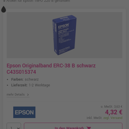
5
Artikel für Epson TM-U 220 B gefunden
Epson Originalband ERC-38 B schwarz
C43S015374
Farben:
schwarz
Lieferzeit:
1-2 Werktage
chevron_right
mehr Details
o. MwSt. 3,63 €
4,32 €
inkl. MwSt.
zzgl. Versand
In den Warenkorb
shopping_cart