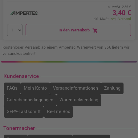
o. MwSt. 2,86 €
3,40 €
inkl. MwSt.
zzgl. Versand
In den Warenkorb
shopping_cart
Kostenloser Versand: ab einem Ampertec Warenwert von 35€ liefern wir
versandkostenfrei!¹
Kundenservice
FAQs
Mein Konto
Versandinformationen
Zahlung
Gutscheinbedingungen
Warenrücksendung
SEPA-Lastschrift
Re-Life Box
Tonermacher