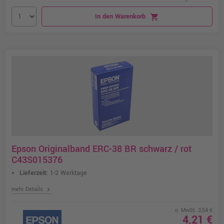
In den Warenkorb
shopping_cart
Epson Originalband ERC-38 BR schwarz / rot
C43S015376
Lieferzeit:
1-2 Werktage
chevron_right
mehr Details
o. MwSt. 3,54 €
4,21 €