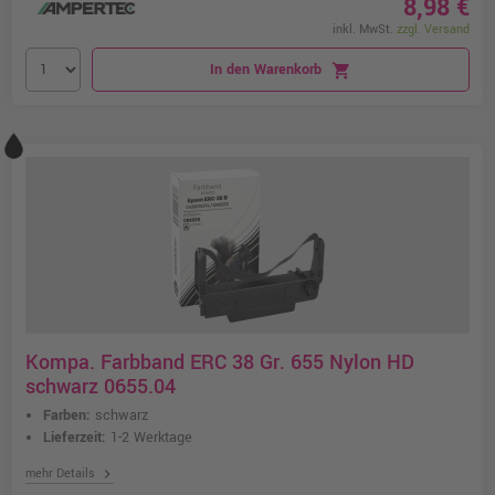
8,98 €
inkl. MwSt.
zzgl. Versand
In den Warenkorb
shopping_cart
Kompa. Farbband ERC 38 Gr. 655 Nylon HD
schwarz 0655.04
Farben:
schwarz
Lieferzeit:
1-2 Werktage
chevron_right
mehr Details