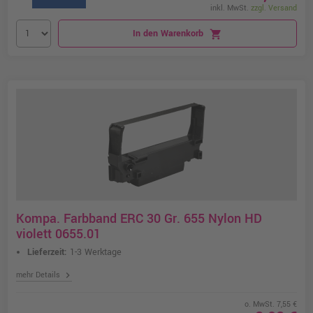
inkl. MwSt.
zzgl. Versand
In den Warenkorb
shopping_cart
Kompa. Farbband ERC 30 Gr. 655 Nylon HD
violett 0655.01
Lieferzeit:
1-3 Werktage
chevron_right
mehr Details
o. MwSt. 7,55 €