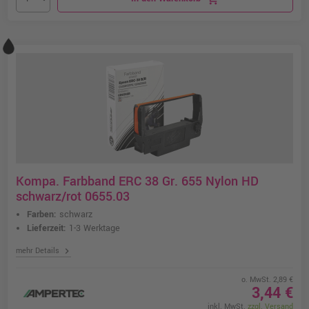
Kompa. Farbband ERC 38 Gr. 655 Nylon HD
schwarz/rot 0655.03
Farben:
schwarz
Lieferzeit:
1-3 Werktage
chevron_right
mehr Details
o. MwSt. 2,89 €
3,44 €
inkl. MwSt.
zzgl. Versand