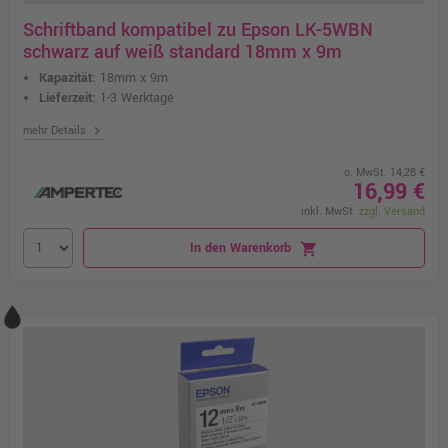
Schriftband kompatibel zu Epson LK-5WBN
schwarz auf weiß standard 18mm x 9m
Kapazität:
18mm x 9m
Lieferzeit:
1-3 Werktage
chevron_right
mehr Details
o. MwSt. 14,28 €
16,99 €
inkl. MwSt.
zzgl. Versand
In den Warenkorb
shopping_cart