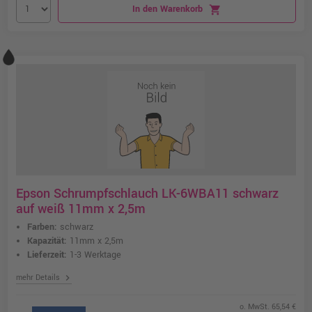
In den Warenkorb
shopping_cart
Epson Schrumpfschlauch LK-6WBA11 schwarz
auf weiß 11mm x 2,5m
Farben:
schwarz
Kapazität:
11mm x 2,5m
Lieferzeit:
1-3 Werktage
chevron_right
mehr Details
o. MwSt. 65,54 €