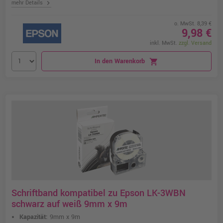
chevron_right
mehr Details
o. MwSt. 8,39 €
9,98 €
inkl. MwSt.
zzgl. Versand
In den Warenkorb
shopping_cart
Schriftband kompatibel zu Epson LK-3WBN
schwarz auf weiß 9mm x 9m
Kapazität:
9mm x 9m