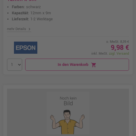
Farben:
schwarz
Kapazität:
12mm x 9m
Lieferzeit:
1-2 Werktage
chevron_right
mehr Details
o. MwSt. 8,39 €
9,98 €
inkl. MwSt.
zzgl. Versand
In den Warenkorb
shopping_cart