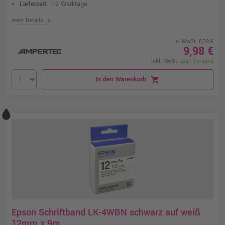
Lieferzeit:
1-2 Werktage
chevron_right
mehr Details
o. MwSt. 8,39 €
9,98 €
inkl. MwSt.
zzgl. Versand
In den Warenkorb
shopping_cart
Epson Schriftband LK-4WBN schwarz auf weiß
12mm x 9m