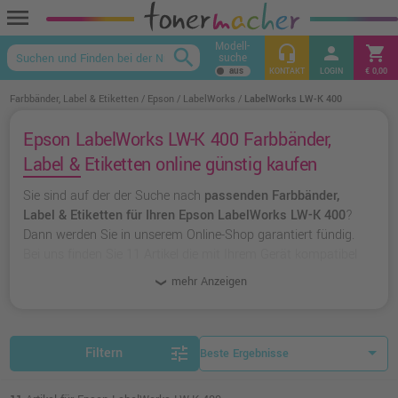
menu
Modell-
headset_mic
person
shopping_cart
search
suche
keyboard_arrow_up
KONTAKT
LOGIN
€ 0,00
Farbbänder, Label & Etiketten
Epson
LabelWorks
LabelWorks LW-K 400
Epson LabelWorks LW-K 400 Farbbänder,
Label & Etiketten online günstig kaufen
Sie sind auf der der Suche nach
passenden Farbbänder,
Label & Etiketten für Ihren Epson LabelWorks LW-K 400
?
Dann werden Sie in unserem Online-Shop garantiert fündig.
Bei uns finden Sie 11 Artikel die mit Ihrem Gerät kompatibel
sind. Dabei können Sie aus
originalen Farbbänder, Label &
mehr Anzeigen
Etiketten von Epson
wählen oder zu
unserer Hausmarke
Ampertec
greifen.
tune
Filtern