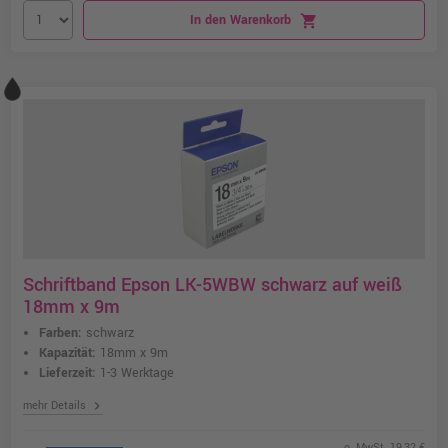
In den Warenkorb
shopping_cart
Schriftband Epson LK-5WBW schwarz auf weiß
18mm x 9m
Farben:
schwarz
Kapazität:
18mm x 9m
Lieferzeit:
1-3 Werktage
chevron_right
mehr Details
o. MwSt. 19,32 €