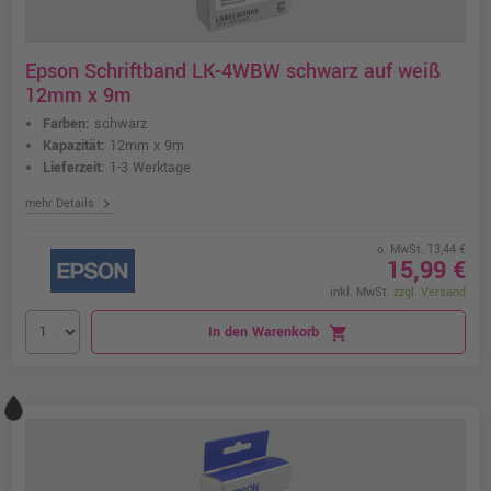
Epson Schriftband LK-4WBW schwarz auf weiß
12mm x 9m
Farben:
schwarz
Kapazität:
12mm x 9m
Lieferzeit:
1-3 Werktage
chevron_right
mehr Details
o. MwSt. 13,44 €
15,99 €
inkl. MwSt.
zzgl. Versand
In den Warenkorb
shopping_cart