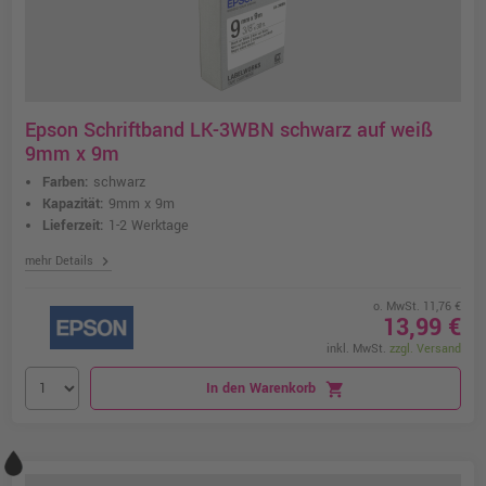
Epson Schriftband LK-3WBN schwarz auf weiß
9mm x 9m
Farben:
schwarz
Kapazität:
9mm x 9m
Lieferzeit:
1-2 Werktage
chevron_right
mehr Details
o. MwSt. 11,76 €
13,99 €
inkl. MwSt.
zzgl. Versand
In den Warenkorb
shopping_cart