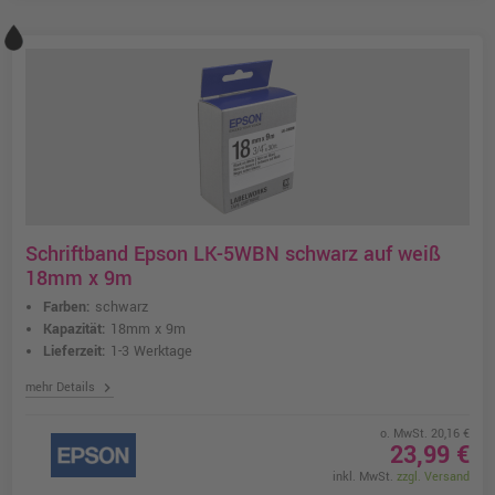
Schriftband Epson LK-5WBN schwarz auf weiß
18mm x 9m
Farben:
schwarz
Kapazität:
18mm x 9m
Lieferzeit:
1-3 Werktage
chevron_right
mehr Details
o. MwSt. 20,16 €
23,99 €
inkl. MwSt.
zzgl. Versand