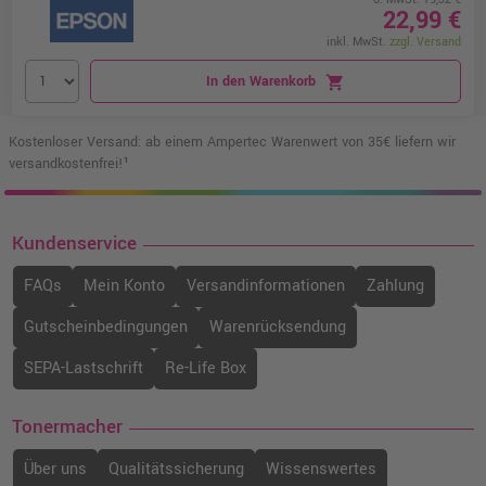
22,99 €
inkl. MwSt.
zzgl. Versand
In den Warenkorb
shopping_cart
Kostenloser Versand: ab einem Ampertec Warenwert von 35€ liefern wir
versandkostenfrei!¹
Kundenservice
FAQs
Mein Konto
Versandinformationen
Zahlung
Gutscheinbedingungen
Warenrücksendung
SEPA-Lastschrift
Re-Life Box
Tonermacher
Über uns
Qualitätssicherung
Wissenswertes