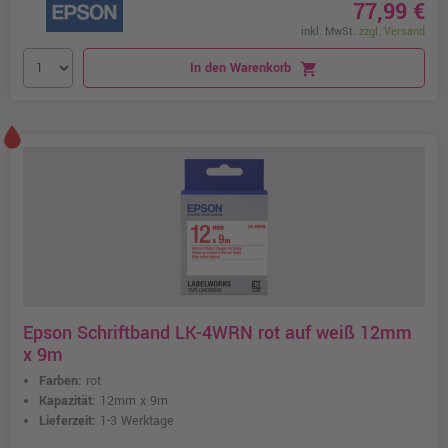
77,99 €
inkl. MwSt.
zzgl. Versand
In den Warenkorb
shopping_cart
Epson Schriftband LK-4WRN rot auf weiß 12mm
x 9m
Farben:
rot
Kapazität:
12mm x 9m
Lieferzeit:
1-3 Werktage