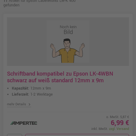
11
Artikel für Epson LabelWorks LW-K 400
gefunden
Schriftband kompatibel zu Epson LK-4WBN
schwarz auf weiß standard 12mm x 9m
Kapazität:
12mm x 9m
Lieferzeit:
1-2 Werktage
chevron_right
mehr Details
o. MwSt. 5,87 €
6,99 €
inkl. MwSt.
zzgl. Versand