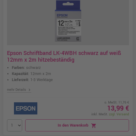
Epson Schriftband LK-4WBH schwarz auf weiß
12mm x 2m hitzebeständig
Farben:
schwarz
Kapazität:
12mm x 2m
Lieferzeit:
1-3 Werktage
chevron_right
mehr Details
o. MwSt. 11,76 €
13,99 €
inkl. MwSt.
zzgl. Versand
In den Warenkorb
shopping_cart