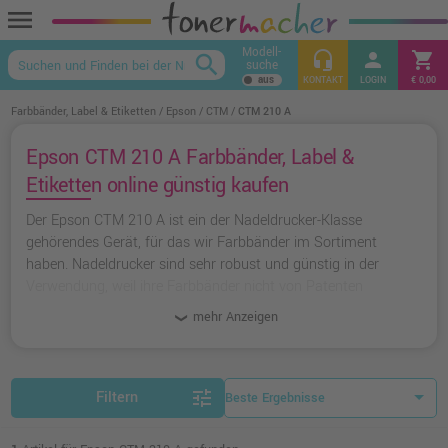
menu
Modell-
headset_mic
person
shopping_cart
search
suche
keyboard_arrow_up
KONTAKT
LOGIN
€ 0,00
Farbbänder, Label & Etiketten
Epson
CTM
CTM 210 A
Epson CTM 210 A Farbbänder, Label &
Etiketten online günstig kaufen
Der Epson CTM 210 A ist ein der Nadeldrucker-Klasse
gehörendes Gerät, für das wir Farbbänder im Sortiment
haben. Nadeldrucker sind sehr robust und günstig in der
Verwendung, weil ihre Farbbänder nicht von Patenten
geschützt sind und somit von jedem Hersteller nachgebaut
mehr Anzeigen
werden können.
tune
Filtern