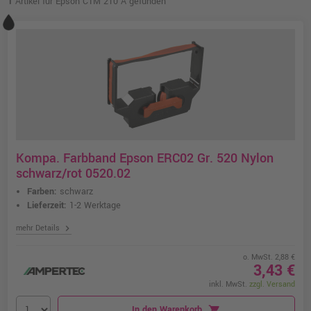
1
Artikel für Epson CTM 210 A gefunden
Kompa. Farbband Epson ERC02 Gr. 520 Nylon
schwarz/rot 0520.02
Farben:
schwarz
Lieferzeit:
1-2 Werktage
chevron_right
mehr Details
o. MwSt. 2,88 €
3,43 €
inkl. MwSt.
zzgl. Versand
In den Warenkorb
shopping_cart