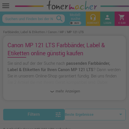
menu
Modell-
headset_mic
person
shopping_cart
search
suche
keyboard_arrow_up
KONTAKT
LOGIN
€ 0,00
Farbbänder, Label & Etiketten
Canon
MP
MP 121 LTS
Canon MP 121 LTS Farbbänder, Label &
Etiketten online günstig kaufen
Sie sind auf der der Suche nach
passenden Farbbänder,
Label & Etiketten für Ihren Canon MP 121 LTS
? Dann werden
Sie in unserem Online-Shop garantiert fündig. Bei uns finden
Sie 2 Artikel die mit Ihrem Gerät kompatibel sind. Dabei
können Sie aus
originalen Farbbänder, Label & Etiketten von
mehr Anzeigen
Canon
wählen oder zu
unserer Hausmarke Ampertec
greifen.
tune
Filtern