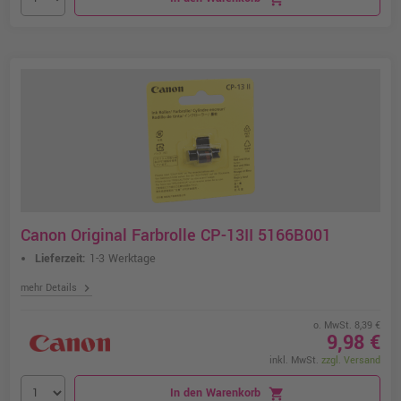
Canon Original Farbrolle CP-13II 5166B001
Lieferzeit:
1-3 Werktage
chevron_right
mehr Details
o. MwSt. 8,39 €
9,98 €
inkl. MwSt.
zzgl. Versand
In den Warenkorb
shopping_cart