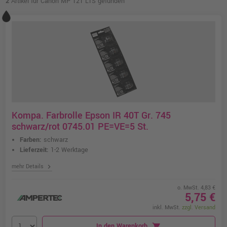
2
Artikel für Canon MP 121 LTS gefunden
Kompa. Farbrolle Epson IR 40T Gr. 745
schwarz/rot 0745.01 PE=VE=5 St.
Farben:
schwarz
Lieferzeit:
1-2 Werktage
chevron_right
mehr Details
o. MwSt. 4,83 €
5,75 €
inkl. MwSt.
zzgl. Versand
In den Warenkorb
shopping_cart