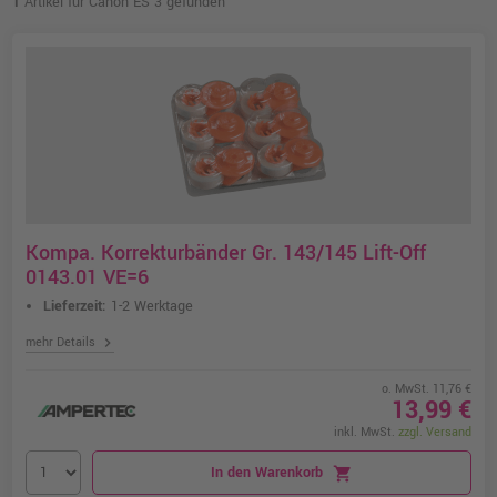
1
Artikel für Canon ES 3 gefunden
Kompa. Korrekturbänder Gr. 143/145 Lift-Off
0143.01 VE=6
Lieferzeit:
1-2 Werktage
chevron_right
mehr Details
o. MwSt. 11,76 €
13,99 €
inkl. MwSt.
zzgl. Versand
In den Warenkorb
shopping_cart