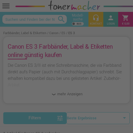
menu
Modell-
headset_mic
person
shopping_cart
search
suche
keyboard_arrow_up
KONTAKT
LOGIN
€ 0,00
Farbbänder, Label & Etiketten
Canon
ES
ES 3
Canon ES 3 Farbbänder, Label & Etiketten
online günstig kaufen
Die Canon ES 3/II ist eine Schreibmaschine, die via Farbband
direkt aufs Papier (auch mit Durchschlagpapier) schreibt. Sie
erhalten kompatibel dazu bei uns gelisteten Artikel: Zubehör-
Artikel.
mehr Anzeigen
tune
Filtern