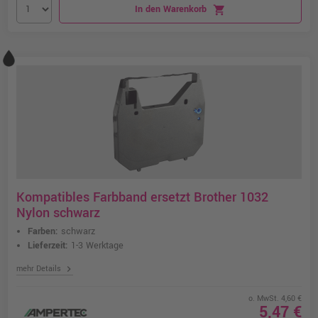
In den Warenkorb
shopping_cart
Kompatibles Farbband ersetzt Brother 1032
Nylon schwarz
Farben:
schwarz
Lieferzeit:
1-3 Werktage
chevron_right
mehr Details
o. MwSt. 4,60 €
5,47 €