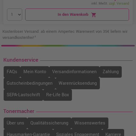
inkl. MwSt.
zzgl. Versand
In den Warenkorb
shopping_cart
Kostenloser Versand: ab einem Ampertec Warenwert von 35€ liefern wir
versandkostenfrei!¹
Kundenservice
FAQs
Mein Konto
Versandinformationen
Zahlung
Gutscheinbedingungen
Warenrücksendung
SEPA-Lastschrift
Re-Life Box
Tonermacher
Über uns
Qualitätssicherung
Wissenswertes
Hausmarken-Garantie
Soziales Engagement
Karriere