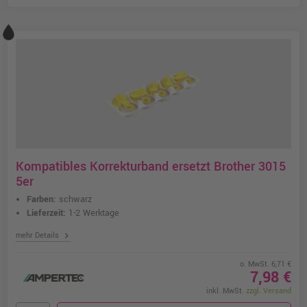
Kompatibles Korrekturband ersetzt Brother 3015
5er
Farben:
schwarz
Lieferzeit:
1-2 Werktage
chevron_right
mehr Details
o. MwSt. 6,71 €
7,98 €
inkl. MwSt.
zzgl. Versand