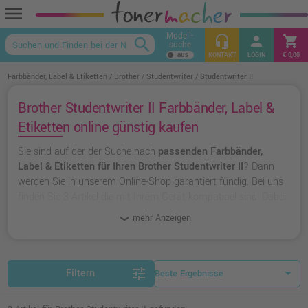
menu
Modell-
headset_mic
person
shopping_cart
search
suche
keyboard_arrow_up
KONTAKT
LOGIN
€ 0,00
Farbbänder, Label & Etiketten
Brother
Studentwriter
Studentwriter II
Brother Studentwriter II Farbbänder, Label &
Etiketten online günstig kaufen
Sie sind auf der der Suche nach
passenden Farbbänder,
Label & Etiketten für Ihren Brother Studentwriter II
? Dann
werden Sie in unserem Online-Shop garantiert fündig. Bei uns
finden Sie 3 Artikel die mit Ihrem Gerät kompatibel sind. Dabei
können Sie aus
originalen Farbbänder, Label & Etiketten von
mehr Anzeigen
Brother
wählen oder zu
unserer Hausmarke Ampertec
greifen.
tune
Filtern