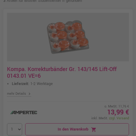
3
Artikel für Brother Studentwriter II gefunden
Kompa. Korrekturbänder Gr. 143/145 Lift-Off
0143.01 VE=6
Lieferzeit:
1-2 Werktage
chevron_right
mehr Details
o. MwSt. 11,76 €
13,99 €
inkl. MwSt.
zzgl. Versand
In den Warenkorb
shopping_cart