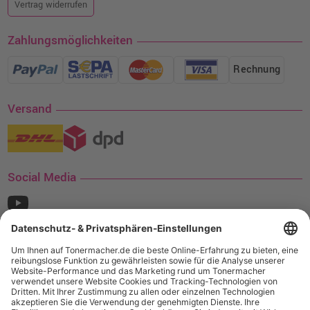
Vertrag widerrufen
Zahlungsmöglichkeiten
Rechnung
Versand
Social Media
¹ Nur gültig für den Versand innerhalb Deutschlands. Befindet sich ein Warenwert
von mindestens 35€ (inkl. Mwst.) an Ampertec Artikeln in Ihrem Warenkorb, ist der
Versand für Sie kostenfrei.