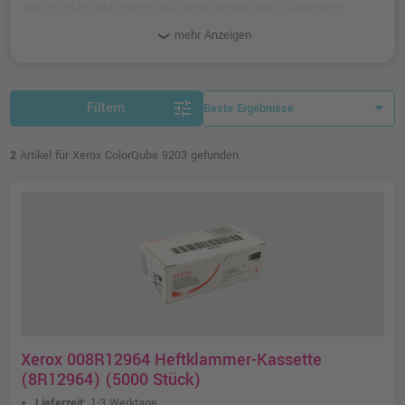
durch Hitze verflüssigt und dann ähnlich wie Flüssigtinte
tröpfchenweise aufs Blatt geschossen wird.
mehr Anzeigen
tune
Filtern
2
Artikel für Xerox ColorQube 9203 gefunden
Xerox 008R12964 Heftklammer-Kassette
(8R12964) (5000 Stück)
Lieferzeit:
1-3 Werktage