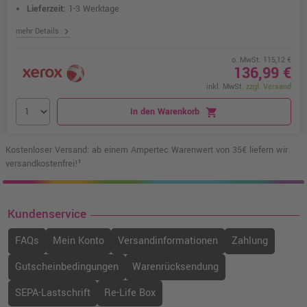
Lieferzeit:
1-3 Werktage
chevron_right
mehr Details
o. MwSt. 115,12 €
136,99 €
inkl. MwSt.
zzgl. Versand
In den Warenkorb
shopping_cart
Kostenloser Versand: ab einem Ampertec Warenwert von 35€ liefern wir
versandkostenfrei!¹
Kundenservice
FAQs
Mein Konto
Versandinformationen
Zahlung
Gutscheinbedingungen
Warenrücksendung
SEPA-Lastschrift
Re-Life Box