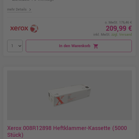
chevron_right
mehr Details
o. MwSt. 176,46 €
209,99 €
inkl. MwSt.
zzgl. Versand
In den Warenkorb
shopping_cart
Xerox 008R12898 Heftklammer-Kassette (5000
Stück)