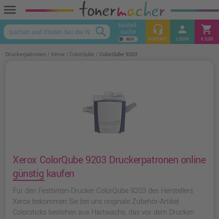
menu
Modell-
headset_mic
person
shopping_cart
search
suche
keyboard_arrow_up
KONTAKT
LOGIN
€ 0,00
Druckerpatronen
Xerox
ColorQube
ColorQube 9203
Xerox ColorQube 9203 Druckerpatronen online
günstig kaufen
Für den Festtinten-Drucker ColorQube 9203 des Herstellers
Xerox bekommen Sie bei uns originale Zubehör-Artikel.
Colorsticks bestehen aus Hartwachs, das vor dem Drucken