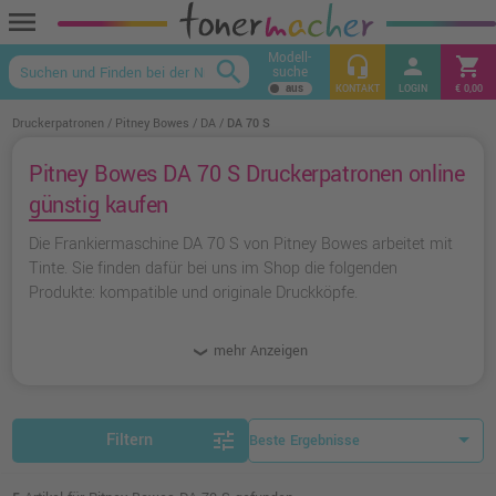
menu
Modell-
headset_mic
person
shopping_cart
search
suche
keyboard_arrow_up
KONTAKT
LOGIN
€ 0,00
Druckerpatronen
Pitney Bowes
DA
DA 70 S
Pitney Bowes DA 70 S Druckerpatronen online
günstig kaufen
Die Frankiermaschine DA 70 S von Pitney Bowes arbeitet mit
Tinte. Sie finden dafür bei uns im Shop die folgenden
Produkte: kompatible und originale Druckköpfe.
mehr Anzeigen
tune
Filtern