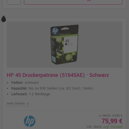
HP 45 Druckerpatrone (51645AE) · Schwarz
Farben:
schwarz
Kapazität:
bis zu 930 Seiten
(ca. 8,2 Cent / Seite)
Lieferzeit:
1-2 Werktage
chevron_right
mehr Details
o. MwSt. 63,86 €
75,99 €
inkl. MwSt.
zzgl. Versand