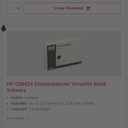
In den Warenkorb
shopping_cart
HP C8842A Druckerpatrone Versatile Black ·
Schwarz
Farben:
schwarz
Kapazität:
bis zu 220 Seiten
(ca. 22,3 Cent / Seite)
Lieferzeit:
1-3 Werktage
chevron_right
mehr Details