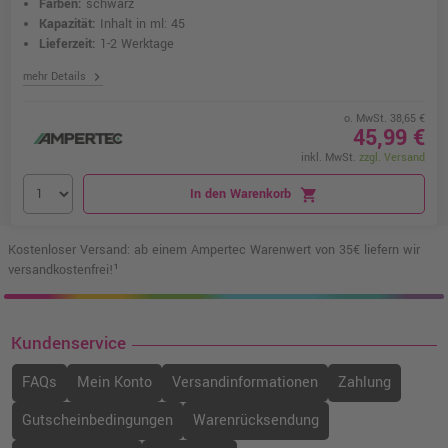
Farben:
schwarz
Kapazität:
Inhalt in ml: 45
Lieferzeit:
1-2 Werktage
chevron_right
mehr Details
o. MwSt. 38,65 €
45,99 €
inkl. MwSt.
zzgl. Versand
In den Warenkorb
shopping_cart
Kostenloser Versand: ab einem Ampertec Warenwert von 35€ liefern wir
versandkostenfrei!¹
Kundenservice
FAQs
Mein Konto
Versandinformationen
Zahlung
Gutscheinbedingungen
Warenrücksendung