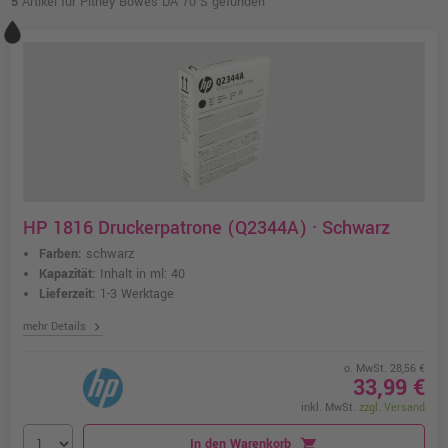
5
Artikel für Pitney Bowes DA 70 S gefunden
HP 1816 Druckerpatrone (Q2344A) · Schwarz
Farben:
schwarz
Kapazität:
Inhalt in ml: 40
Lieferzeit:
1-3 Werktage
chevron_right
mehr Details
o. MwSt. 28,56 €
33,99 €
inkl. MwSt.
zzgl. Versand
In den Warenkorb
shopping_cart