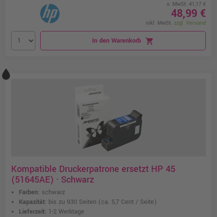
o. MwSt. 41,17 €
48,99 €
inkl. MwSt.
zzgl. Versand
In den Warenkorb
shopping_cart
Kompatible Druckerpatrone ersetzt HP 45
(51645AE) · Schwarz
Farben:
schwarz
Kapazität:
bis zu 930 Seiten
(ca. 5,7 Cent / Seite)
Lieferzeit:
1-2 Werktage