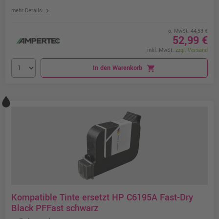
chevron_right
mehr Details
o. MwSt. 44,53 €
52,99 €
inkl. MwSt.
zzgl. Versand
In den Warenkorb
shopping_cart
Kompatible Tinte ersetzt HP C6195A Fast-Dry
Black PFFast schwarz