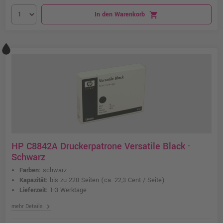
In den Warenkorb
shopping_cart
HP C8842A Druckerpatrone Versatile Black ·
Schwarz
Farben:
schwarz
Kapazität:
bis zu 220 Seiten
(ca. 22,3 Cent / Seite)
Lieferzeit:
1-3 Werktage
chevron_right
mehr Details