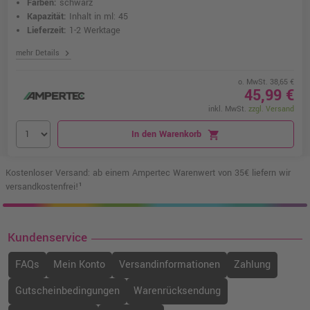
Farben:
schwarz
Kapazität:
Inhalt in ml: 45
Lieferzeit:
1-2 Werktage
chevron_right
mehr Details
o. MwSt. 38,65 €
45,99 €
inkl. MwSt.
zzgl. Versand
In den Warenkorb
shopping_cart
Kostenloser Versand: ab einem Ampertec Warenwert von 35€ liefern wir
versandkostenfrei!¹
Kundenservice
FAQs
Mein Konto
Versandinformationen
Zahlung
Gutscheinbedingungen
Warenrücksendung