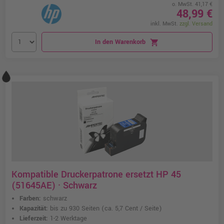
o. MwSt. 41,17 €
48,99 €
inkl. MwSt.
zzgl. Versand
In den Warenkorb
shopping_cart
Kompatible Druckerpatrone ersetzt HP 45
(51645AE) · Schwarz
Farben:
schwarz
Kapazität:
bis zu 930 Seiten
(ca. 5,7 Cent / Seite)
Lieferzeit:
1-2 Werktage