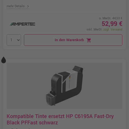
chevron_right
mehr Details
o. MwSt. 44,53 €
52,99 €
inkl. MwSt.
zzgl. Versand
In den Warenkorb
shopping_cart
Kompatible Tinte ersetzt HP C6195A Fast-Dry
Black PFFast schwarz