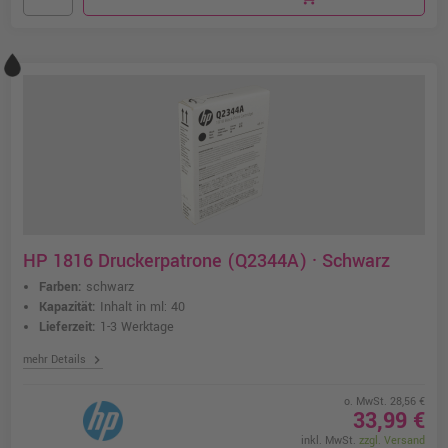
HP 1816 Druckerpatrone (Q2344A) · Schwarz
Farben:
schwarz
Kapazität:
Inhalt in ml: 40
Lieferzeit:
1-3 Werktage
chevron_right
mehr Details
o. MwSt. 28,56 €
33,99 €
inkl. MwSt.
zzgl. Versand