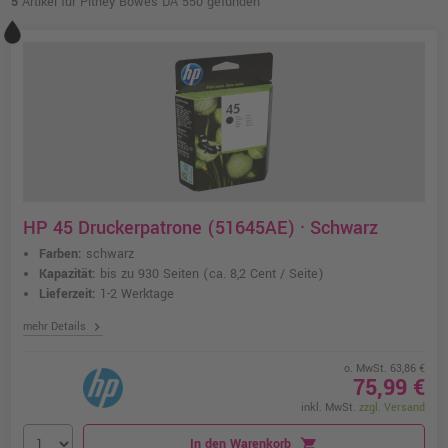
5
Artikel für Pitney Bowes DA 550 gefunden
HP 45 Druckerpatrone (51645AE) · Schwarz
Farben:
schwarz
Kapazität:
bis zu 930 Seiten
(ca. 8,2 Cent / Seite)
Lieferzeit:
1-2 Werktage
chevron_right
mehr Details
o. MwSt. 63,86 €
75,99 €
inkl. MwSt.
zzgl. Versand
In den Warenkorb
shopping_cart