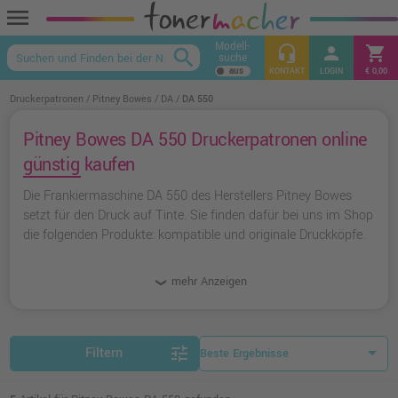
menu
Modell-
headset_mic
person
shopping_cart
search
suche
keyboard_arrow_up
KONTAKT
LOGIN
€ 0,00
Druckerpatronen
Pitney Bowes
DA
DA 550
Pitney Bowes DA 550 Druckerpatronen online
günstig kaufen
Die Frankiermaschine DA 550 des Herstellers Pitney Bowes
setzt für den Druck auf Tinte. Sie finden dafür bei uns im Shop
die folgenden Produkte: kompatible und originale Druckköpfe.
mehr Anzeigen
tune
Filtern