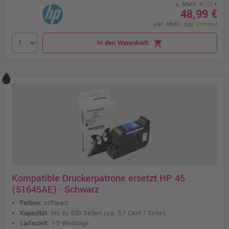
o. MwSt. 41,17 €
48,99 €
inkl. MwSt.
zzgl. Versand
In den Warenkorb
shopping_cart
Kompatible Druckerpatrone ersetzt HP 45
(51645AE) · Schwarz
Farben:
schwarz
Kapazität:
bis zu 930 Seiten
(ca. 5,7 Cent / Seite)
Lieferzeit:
1-2 Werktage