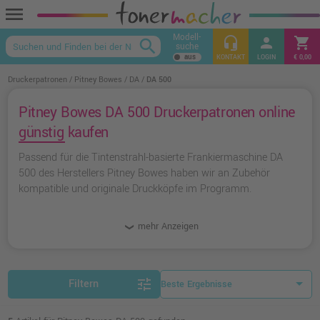
menu
Modell-
headset_mic
person
shopping_cart
search
suche
keyboard_arrow_up
KONTAKT
LOGIN
€ 0,00
Druckerpatronen
Pitney Bowes
DA
DA 500
Pitney Bowes DA 500 Druckerpatronen online
günstig kaufen
Passend für die Tintenstrahl-basierte Frankiermaschine DA
500 des Herstellers Pitney Bowes haben wir an Zubehör
kompatible und originale Druckköpfe im Programm.
mehr Anzeigen
tune
Filtern