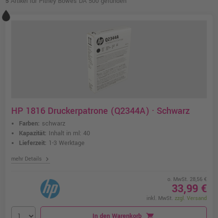
5
Artikel für Pitney Bowes DA 500 gefunden
HP 1816 Druckerpatrone (Q2344A) · Schwarz
Farben:
schwarz
Kapazität:
Inhalt in ml: 40
Lieferzeit:
1-3 Werktage
chevron_right
mehr Details
o. MwSt. 28,56 €
33,99 €
inkl. MwSt.
zzgl. Versand
In den Warenkorb
shopping_cart