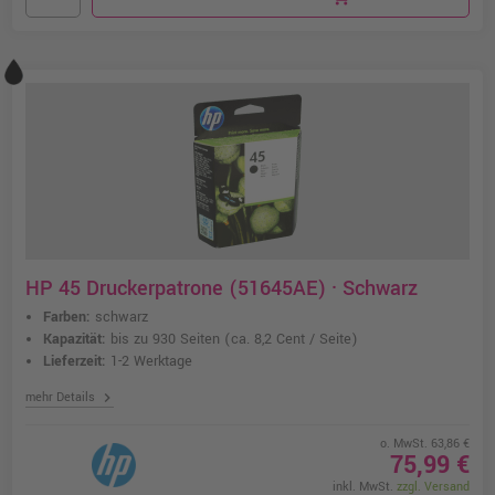
HP 45 Druckerpatrone (51645AE) · Schwarz
Farben:
schwarz
Kapazität:
bis zu 930 Seiten
(ca. 8,2 Cent / Seite)
Lieferzeit:
1-2 Werktage
chevron_right
mehr Details
o. MwSt. 63,86 €
75,99 €
inkl. MwSt.
zzgl. Versand