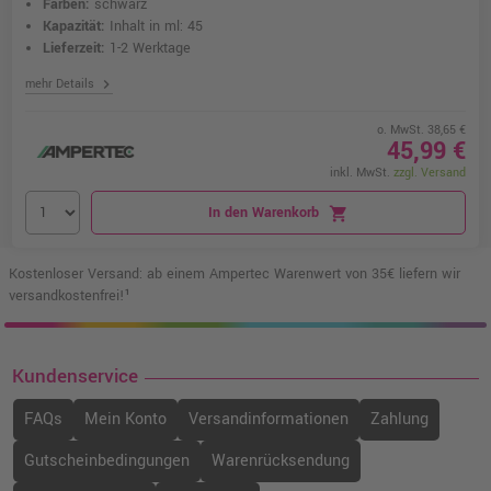
Farben:
schwarz
Kapazität:
Inhalt in ml: 45
Lieferzeit:
1-2 Werktage
chevron_right
mehr Details
o. MwSt. 38,65 €
45,99 €
inkl. MwSt.
zzgl. Versand
In den Warenkorb
shopping_cart
Kostenloser Versand: ab einem Ampertec Warenwert von 35€ liefern wir
versandkostenfrei!¹
Kundenservice
FAQs
Mein Konto
Versandinformationen
Zahlung
Gutscheinbedingungen
Warenrücksendung