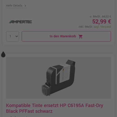
chevron_right
mehr Details
o. MwSt. 44,53 €
52,99 €
inkl. MwSt.
zzgl. Versand
In den Warenkorb
shopping_cart
Kompatible Tinte ersetzt HP C6195A Fast-Dry
Black PFFast schwarz