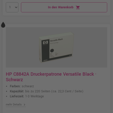
In den Warenkorb
shopping_cart
HP C8842A Druckerpatrone Versatile Black ·
Schwarz
Farben:
schwarz
Kapazität:
bis zu 220 Seiten
(ca. 22,3 Cent / Seite)
Lieferzeit:
1-3 Werktage
chevron_right
mehr Details