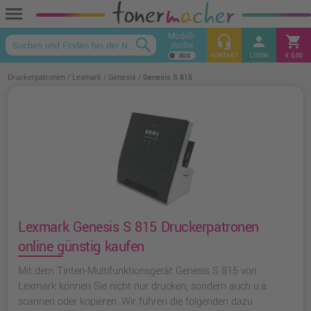
menu
Modell-
headset_mic
person
shopping_cart
search
suche
keyboard_arrow_up
KONTAKT
LOGIN
€ 0,00
Druckerpatronen
Lexmark
Genesis
Genesis S 815
Lexmark Genesis S 815 Druckerpatronen
online günstig kaufen
Mit dem Tinten-Multifunktionsgerät Genesis S 815 von
Lexmark können Sie nicht nur drucken, sondern auch u.a.
scannen oder kopieren. Wir führen die folgenden dazu