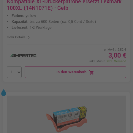
Kompatible XL-Druckerpatrone ersetzt Lexmark
100XL (14N1071E) · Gelb
Farben:
yellow
Kapazität:
bis zu 600 Seiten
(ca. 0,5 Cent / Seite)
Lieferzeit:
1-2 Werktage
chevron_right
mehr Details
o. MwSt. 2,52 €
3,00 €
inkl. MwSt.
zzgl. Versand
In den Warenkorb
shopping_cart