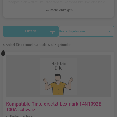
kompatiblen Artikel im Programm: kompatible und originale
Tinten.
mehr Anzeigen
tune
Filtern
4
Artikel für Lexmark Genesis S 815 gefunden
Kompatible Tinte ersetzt Lexmark 14N1092E
100A schwarz
Farben:
schwarz