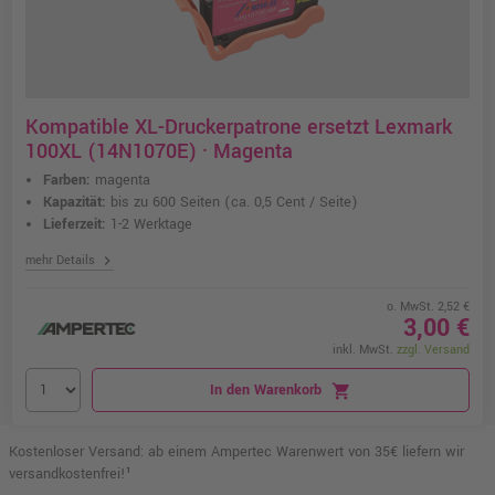
Kompatible XL-Druckerpatrone ersetzt Lexmark
100XL (14N1070E) · Magenta
Farben:
magenta
Kapazität:
bis zu 600 Seiten
(ca. 0,5 Cent / Seite)
Lieferzeit:
1-2 Werktage
chevron_right
mehr Details
o. MwSt. 2,52 €
3,00 €
inkl. MwSt.
zzgl. Versand
In den Warenkorb
shopping_cart
Kostenloser Versand: ab einem Ampertec Warenwert von 35€ liefern wir
versandkostenfrei!¹