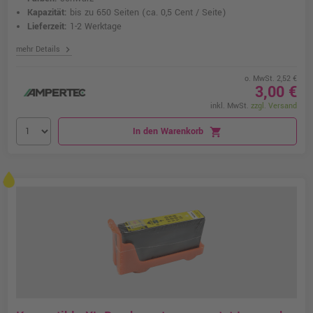
Kapazität:
bis zu 650 Seiten
(ca. 0,5 Cent / Seite)
Lieferzeit:
1-2 Werktage
chevron_right
mehr Details
o. MwSt. 2,52 €
3,00 €
inkl. MwSt.
zzgl. Versand
In den Warenkorb
shopping_cart