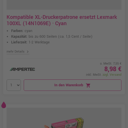
Kompatible XL-Druckerpatrone ersetzt Lexmark
100XL (14N1069E) · Cyan
Farben:
cyan
Kapazität:
bis zu 600 Seiten
(ca. 1,5 Cent / Seite)
Lieferzeit:
1-2 Werktage
chevron_right
mehr Details
o. MwSt. 7,55 €
8,98 €
inkl. MwSt.
zzgl. Versand
In den Warenkorb
shopping_cart