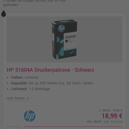
1
Artikel für Kodak Diconix 300 W Plus
gefunden
HP 51604A Druckerpatrone · Schwarz
Farben:
schwarz
Kapazität:
bis zu 500 Seiten
(ca. 3,8 Cent / Seite)
Lieferzeit:
1-2 Werktage
chevron_right
mehr Details
o. MwSt. 15,96 €
18,99 €
inkl. MwSt.
zzgl. Versand