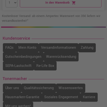
In den Warenkorb
shopping_cart
Kostenloser Versand: ab einem Ampertec Warenwert von 35€ liefern wir
versandkostenfrei!¹
Kundenservice
FAQs
Mein Konto
Versandinformationen
Zahlung
Gutscheinbedingungen
Warenrücksendung
SEPA-Lastschrift
Re-Life Box
Tonermacher
Über uns
Qualitätssicherung
Wissenswertes
Hausmarken-Garantie
Soziales Engagement
Karriere
Mit uns werben!