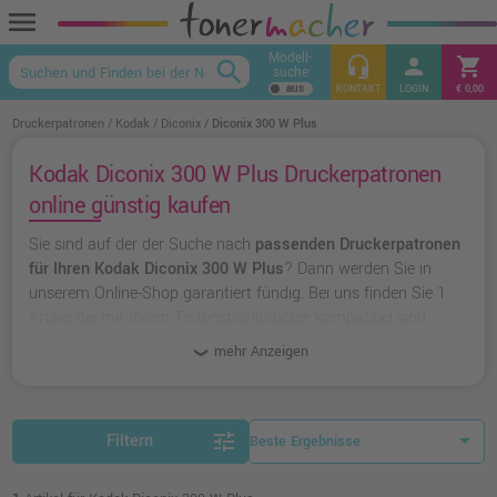
menu
Modell-
headset_mic
person
shopping_cart
search
suche
keyboard_arrow_up
KONTAKT
LOGIN
€ 0,00
Druckerpatronen
Kodak
Diconix
Diconix 300 W Plus
Kodak Diconix 300 W Plus Druckerpatronen
online günstig kaufen
Sie sind auf der der Suche nach
passenden Druckerpatronen
für Ihren Kodak Diconix 300 W Plus
? Dann werden Sie in
unserem Online-Shop garantiert fündig. Bei uns finden Sie 1
Artikel die mit Ihrem Tintenstrahldrucker kompatibel sind.
Dabei können Sie aus
originalen Druckerpatronen von Kodak
mehr Anzeigen
wählen oder zu
unserer Hausmarke Ampertec
greifen.
tune
Filtern