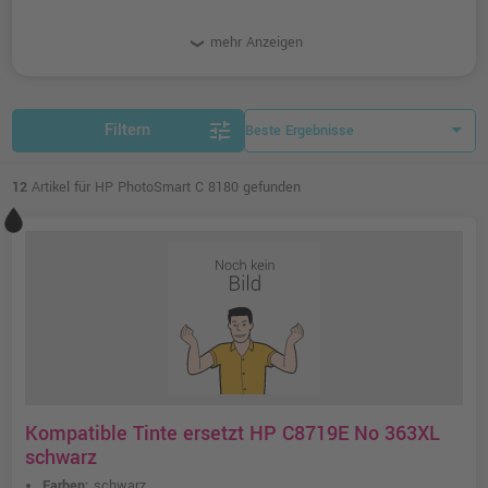
mehr Anzeigen
tune
Filtern
12
Artikel für HP PhotoSmart C 8180 gefunden
Kompatible Tinte ersetzt HP C8719E No 363XL
schwarz
Farben:
schwarz