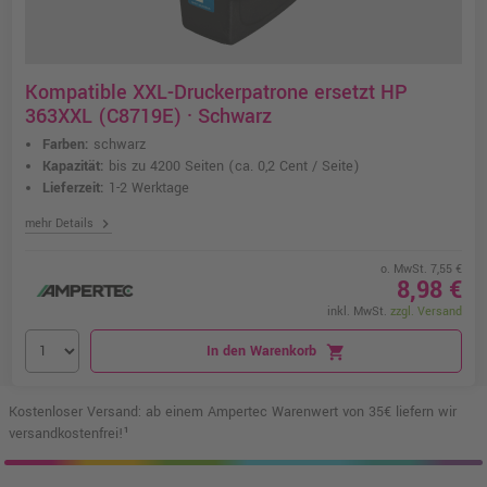
Kompatible XXL-Druckerpatrone ersetzt HP
363XXL (C8719E) · Schwarz
Farben:
schwarz
Kapazität:
bis zu 4200 Seiten
(ca. 0,2 Cent / Seite)
Lieferzeit:
1-2 Werktage
chevron_right
mehr Details
o. MwSt. 7,55 €
8,98 €
inkl. MwSt.
zzgl. Versand
In den Warenkorb
shopping_cart
Kostenloser Versand: ab einem Ampertec Warenwert von 35€ liefern wir
versandkostenfrei!¹