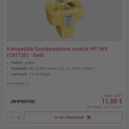
Kompatible Druckerpatrone ersetzt HP 363
(C8773E) · Gelb
Farben:
yellow
Kapazität:
bis zu 500 Seiten
(ca. 2,2 Cent / Seite)
Lieferzeit:
1-2 Werktage
chevron_right
mehr Details
o. MwSt. 9,24 €
11,00 €
inkl. MwSt.
zzgl. Versand
In den Warenkorb
shopping_cart