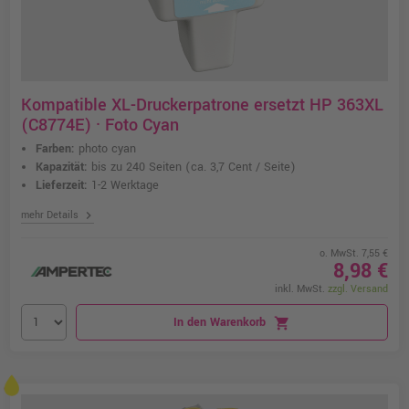
Kompatible XL-Druckerpatrone ersetzt HP 363XL
(C8774E) · Foto Cyan
Farben:
photo cyan
Kapazität:
bis zu 240 Seiten
(ca. 3,7 Cent / Seite)
Lieferzeit:
1-2 Werktage
chevron_right
mehr Details
o. MwSt. 7,55 €
8,98 €
inkl. MwSt.
zzgl. Versand
In den Warenkorb
shopping_cart