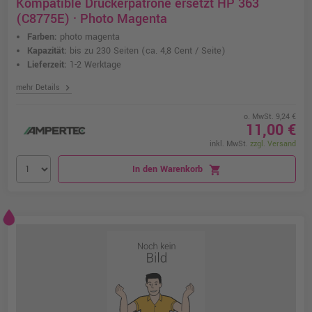
Kompatible Druckerpatrone ersetzt HP 363
(C8775E) · Photo Magenta
Farben:
photo magenta
Kapazität:
bis zu 230 Seiten
(ca. 4,8 Cent / Seite)
Lieferzeit:
1-2 Werktage
chevron_right
mehr Details
o. MwSt. 9,24 €
11,00 €
inkl. MwSt.
zzgl. Versand
In den Warenkorb
shopping_cart