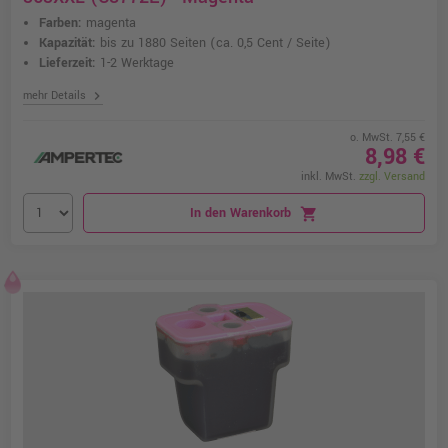
Farben:
magenta
Kapazität:
bis zu 1880 Seiten
(ca. 0,5 Cent / Seite)
Lieferzeit:
1-2 Werktage
chevron_right
mehr Details
o. MwSt. 7,55 €
8,98 €
inkl. MwSt.
zzgl. Versand
In den Warenkorb
shopping_cart