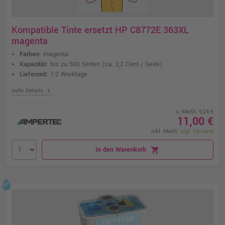
Kompatible Tinte ersetzt HP C8772E 363XL
magenta
Farben:
magenta
Kapazität:
bis zu 500 Seiten
(ca. 2,2 Cent / Seite)
Lieferzeit:
1-2 Werktage
chevron_right
mehr Details
o. MwSt. 9,24 €
11,00 €
inkl. MwSt.
zzgl. Versand
In den Warenkorb
shopping_cart