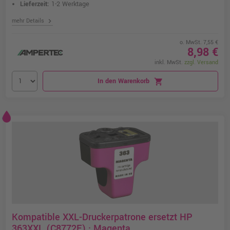
Lieferzeit:
1-2 Werktage
chevron_right
mehr Details
o. MwSt. 7,55 €
8,98 €
inkl. MwSt.
zzgl. Versand
In den Warenkorb
shopping_cart
Kompatible XXL-Druckerpatrone ersetzt HP
363XXL (C8772E) · Magenta