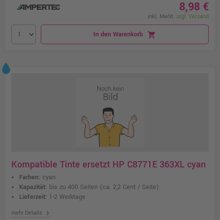
8,98 €
inkl. MwSt.
zzgl. Versand
In den Warenkorb
shopping_cart
Kompatible Tinte ersetzt HP C8771E 363XL cyan
Farben:
cyan
Kapazität:
bis zu 400 Seiten
(ca. 2,2 Cent / Seite)
Lieferzeit:
1-2 Werktage
chevron_right
mehr Details