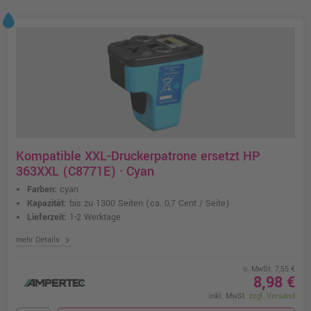
Kompatible XXL-Druckerpatrone ersetzt HP
363XXL (C8771E) · Cyan
Farben:
cyan
Kapazität:
bis zu 1300 Seiten
(ca. 0,7 Cent / Seite)
Lieferzeit:
1-2 Werktage
chevron_right
mehr Details
o. MwSt. 7,55 €
8,98 €
inkl. MwSt.
zzgl. Versand