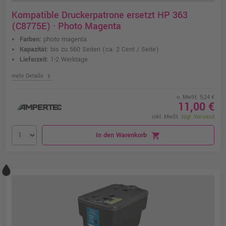
Kompatible Druckerpatrone ersetzt HP 363
(C8775E) · Photo Magenta
Farben:
photo magenta
Kapazität:
bis zu 560 Seiten
(ca. 2 Cent / Seite)
Lieferzeit:
1-2 Werktage
chevron_right
mehr Details
o. MwSt. 9,24 €
11,00 €
inkl. MwSt.
zzgl. Versand
In den Warenkorb
shopping_cart