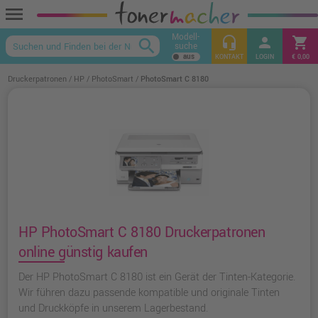
menu
Modell-
headset_mic
person
shopping_cart
search
suche
keyboard_arrow_up
KONTAKT
LOGIN
€ 0,00
Druckerpatronen
HP
PhotoSmart
PhotoSmart C 8180
HP PhotoSmart C 8180 Druckerpatronen
online günstig kaufen
Der HP PhotoSmart C 8180 ist ein Gerät der Tinten-Kategorie.
Wir führen dazu passende kompatible und originale Tinten
und Druckköpfe in unserem Lagerbestand.