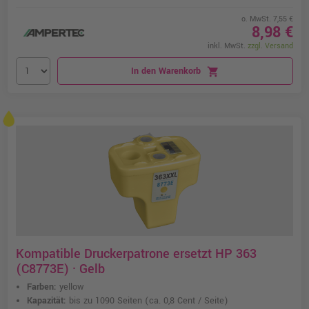
o. MwSt. 7,55 €
8,98 €
inkl. MwSt.
zzgl. Versand
In den Warenkorb
shopping_cart
Kompatible Druckerpatrone ersetzt HP 363
(C8773E) · Gelb
Farben:
yellow
Kapazität:
bis zu 1090 Seiten
(ca. 0,8 Cent / Seite)