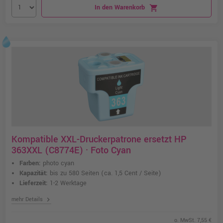
In den Warenkorb
shopping_cart
Kompatible XXL-Druckerpatrone ersetzt HP
363XXL (C8774E) · Foto Cyan
Farben:
photo cyan
Kapazität:
bis zu 580 Seiten
(ca. 1,5 Cent / Seite)
Lieferzeit:
1-2 Werktage
chevron_right
mehr Details
o. MwSt. 7,55 €