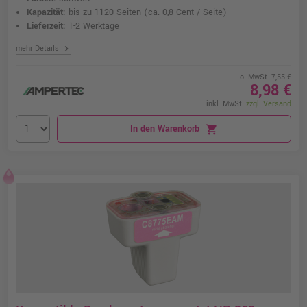
Kapazität:
bis zu 1120 Seiten
(ca. 0,8 Cent / Seite)
Lieferzeit:
1-2 Werktage
chevron_right
mehr Details
o. MwSt. 7,55 €
8,98 €
inkl. MwSt.
zzgl. Versand
In den Warenkorb
shopping_cart