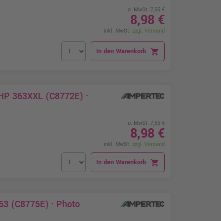
o. MwSt. 7,55 €
8,98 €
inkl. MwSt.
zzgl. Versand
In den Warenkorb
shopping_cart
 HP 363XXL (C8772E) ·
o. MwSt. 7,55 €
8,98 €
inkl. MwSt.
zzgl. Versand
In den Warenkorb
shopping_cart
63 (C8775E) · Photo