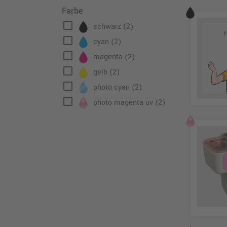
Farbe
check_box_outline_blank
schwarz
(2)
check_box_outline_blank
cyan
(2)
check_box_outline_blank
magenta
(2)
check_box_outline_blank
gelb
(2)
check_box_outline_blank
photo cyan
(2)
check_box_outline_blank
photo magenta uv
(2)