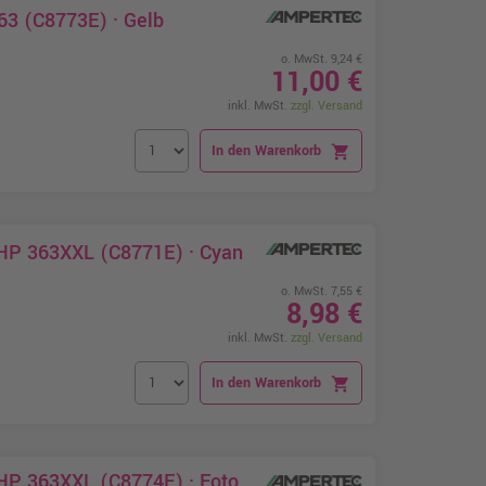
63 (C8773E) · Gelb
o. MwSt. 9,24 €
11,00 €
inkl. MwSt.
zzgl. Versand
In den Warenkorb
shopping_cart
 HP 363XXL (C8771E) · Cyan
o. MwSt. 7,55 €
8,98 €
inkl. MwSt.
zzgl. Versand
In den Warenkorb
shopping_cart
 HP 363XXL (C8774E) · Foto