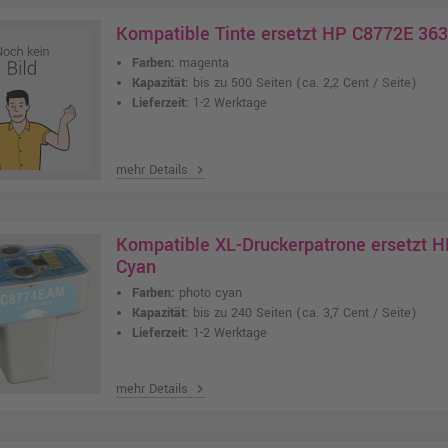
Kompatible Tinte ersetzt HP C8772E 36
Farben:
magenta
Kapazität:
bis zu 500 Seiten
(ca. 2,2 Cent / Seite)
Lieferzeit:
1-2 Werktage
mehr Details
chevron_right
Kompatible XL-Druckerpatrone ersetzt H
Cyan
Farben:
photo cyan
Kapazität:
bis zu 240 Seiten
(ca. 3,7 Cent / Seite)
Lieferzeit:
1-2 Werktage
mehr Details
chevron_right