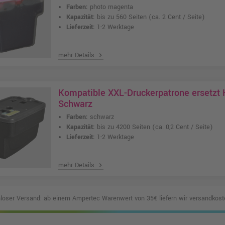
Farben:
photo magenta
Kapazität:
bis zu 560 Seiten
(ca. 2 Cent / Seite)
Lieferzeit:
1-2 Werktage
mehr Details
chevron_right
Kompatible XXL-Druckerpatrone ersetzt
Schwarz
Farben:
schwarz
Kapazität:
bis zu 4200 Seiten
(ca. 0,2 Cent / Seite)
Lieferzeit:
1-2 Werktage
mehr Details
chevron_right
loser Versand: ab einem Ampertec Warenwert von 35€ liefern wir versandkoste