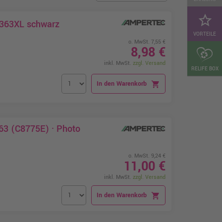
star_border
 363XL schwarz
VORTEILE
o. MwSt. 7,55 €
8,98 €
inkl. MwSt.
zzgl. Versand
RELIFE BOX
In den Warenkorb
shopping_cart
63 (C8775E) · Photo
o. MwSt. 9,24 €
11,00 €
inkl. MwSt.
zzgl. Versand
In den Warenkorb
shopping_cart