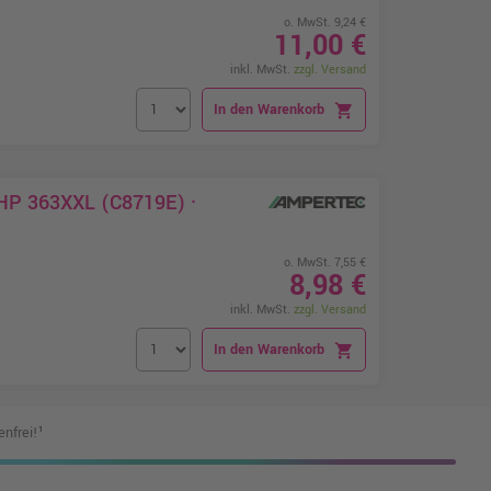
o. MwSt. 9,24 €
11,00 €
inkl. MwSt.
zzgl. Versand
In den Warenkorb
shopping_cart
 HP 363XXL (C8719E) ·
o. MwSt. 7,55 €
8,98 €
inkl. MwSt.
zzgl. Versand
In den Warenkorb
shopping_cart
nfrei!¹