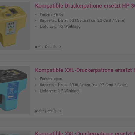
Kompatible Druckerpatrone ersetzt HP 3
Farben:
yellow
Kapazität:
bis zu 500 Seiten
(ca. 2,2 Cent / Seite)
Lieferzeit:
1-2 Werktage
mehr Details
chevron_right
Kompatible XXL-Druckerpatrone ersetzt
Farben:
cyan
Kapazität:
bis zu 1300 Seiten
(ca. 0,7 Cent / Seite)
Lieferzeit:
1-2 Werktage
mehr Details
chevron_right
Kompatible XXL-Druckerpatrone ersetzt