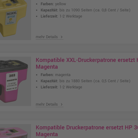
Farben:
yellow
Kapazität:
bis zu 1090 Seiten
(ca. 0,8 Cent / Seite)
Lieferzeit:
1-2 Werktage
mehr Details
chevron_right
Kompatible XXL-Druckerpatrone ersetzt
Magenta
Farben:
magenta
Kapazität:
bis zu 1880 Seiten
(ca. 0,5 Cent / Seite)
Lieferzeit:
1-2 Werktage
mehr Details
chevron_right
Kompatible Druckerpatrone ersetzt HP 3
Magenta