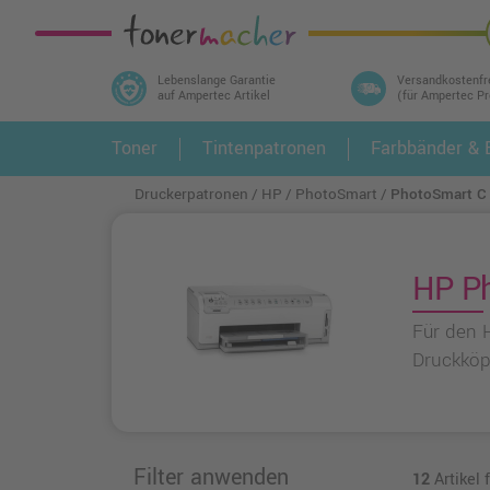
Lebenslange Garantie
Versandkostenfr
auf Ampertec Artikel
(für Ampertec P
In 3 einfachen Schritten ihr Druckermodell
Toner
Tintenpatronen
Farbbänder & E
1.
und alle dazu passenden Artikel finden ➤
Druckerpatronen
HP
PhotoSmart
PhotoSmart C
HP Ph
Für den 
Druckköpf
Filter anwenden
12
Artikel