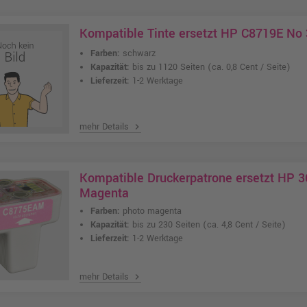
Kompatible Tinte ersetzt HP C8719E No
Farben:
schwarz
Kapazität:
bis zu 1120 Seiten
(ca. 0,8 Cent / Seite)
Lieferzeit:
1-2 Werktage
mehr Details
chevron_right
Kompatible Druckerpatrone ersetzt HP 3
Magenta
Farben:
photo magenta
Kapazität:
bis zu 230 Seiten
(ca. 4,8 Cent / Seite)
Lieferzeit:
1-2 Werktage
mehr Details
chevron_right