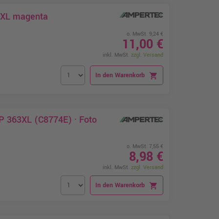
3XL magenta
o. MwSt. 9,24 €
11,00 €
inkl. MwSt.
zzgl. Versand
In den Warenkorb
shopping_cart
P 363XL (C8774E) · Foto
o. MwSt. 7,55 €
8,98 €
inkl. MwSt.
zzgl. Versand
In den Warenkorb
shopping_cart