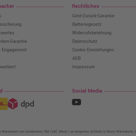
macher
Rechtliches
s
Geld-Zurück-Garantie
tssicherung
Batteriegesetz
swertes
Widerrufsbelehrung
ken-Garantie
Datenschutz
s Engagement
Cookie Einstellungen
AGB
 werben!
Impressum
nd
Social Media
in Warenwert von mindestens 35€ (inkl. Mwst.) an Ampertec Artikeln in Ihrem Warenkorb, is