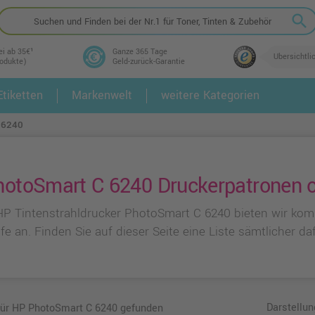
search
ei ab 35€¹
Ganze 365 Tage
Übersichtli
rodukte)
Geld-zurück-Garantie
tiketten
Markenwelt
weitere Kategorien
2.
3.
 6240
otoSmart C 6240 Druckerpatronen on
HP Tintenstrahldrucker PhotoSmart C 6240 bieten wir komp
e an. Finden Sie auf dieser Seite eine Liste sämtlicher d
Darstellun
 für HP PhotoSmart C 6240 gefunden