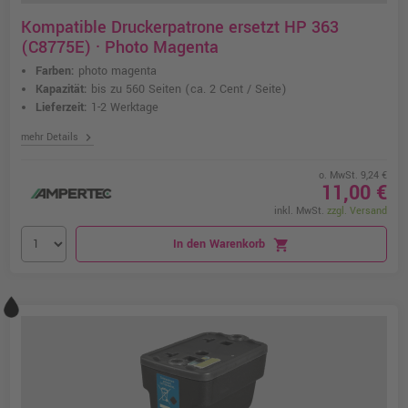
Kompatible Druckerpatrone ersetzt HP 363
(C8775E) · Photo Magenta
Farben:
photo magenta
Kapazität:
bis zu 560 Seiten
(ca. 2 Cent / Seite)
Lieferzeit:
1-2 Werktage
chevron_right
mehr Details
o. MwSt. 9,24 €
11,00 €
inkl. MwSt.
zzgl. Versand
In den Warenkorb
shopping_cart