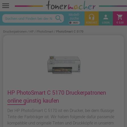
menu
Modell-
headset_mic
person
shopping_cart
search
suche
keyboard_arrow_up
KONTAKT
LOGIN
€ 0,00
Druckerpatronen
HP
PhotoSmart
PhotoSmart C 5170
HP PhotoSmart C 5170 Druckerpatronen
online günstig kaufen
Der HP PhotoSmart C 5170 ist ein Drucker, bei dem flüssige
Tinte der Farbträger ist. Wir haben folgende dafür passende
kompatible und originale Tinten und Druckköpfe in unserem