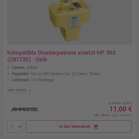
Kompatible Druckerpatrone ersetzt HP 363
(C8773E) · Gelb
Farben:
yellow
Kapazität:
bis zu 500 Seiten
(ca. 2,2 Cent / Seite)
Lieferzeit:
1-2 Werktage
chevron_right
mehr Details
o. MwSt. 9,24 €
11,00 €
inkl. MwSt.
zzgl. Versand
In den Warenkorb
shopping_cart