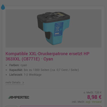
Kompatible XXL-Druckerpatrone ersetzt HP
363XXL (C8771E) · Cyan
Farben:
cyan
Kapazität:
bis zu 1300 Seiten
(ca. 0,7 Cent / Seite)
Lieferzeit:
1-2 Werktage
chevron_right
mehr Details
o. MwSt. 7,55 €
8,98 €
inkl. MwSt.
zzgl. Versand