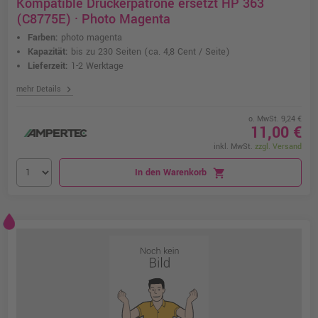
Kompatible Druckerpatrone ersetzt HP 363
(C8775E) · Photo Magenta
Farben:
photo magenta
Kapazität:
bis zu 230 Seiten
(ca. 4,8 Cent / Seite)
Lieferzeit:
1-2 Werktage
chevron_right
mehr Details
o. MwSt. 9,24 €
11,00 €
inkl. MwSt.
zzgl. Versand
In den Warenkorb
shopping_cart