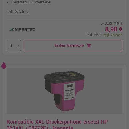
Lieferzeit:
1-2 Werktage
chevron_right
mehr Details
o. MwSt. 7,55 €
8,98 €
inkl. MwSt.
zzgl. Versand
In den Warenkorb
shopping_cart
Kompatible XXL-Druckerpatrone ersetzt HP
363XXL (C8772E) · Magenta