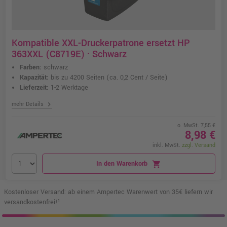
Kompatible XXL-Druckerpatrone ersetzt HP
363XXL (C8719E) · Schwarz
Farben:
schwarz
Kapazität:
bis zu 4200 Seiten
(ca. 0,2 Cent / Seite)
Lieferzeit:
1-2 Werktage
chevron_right
mehr Details
o. MwSt. 7,55 €
8,98 €
inkl. MwSt.
zzgl. Versand
In den Warenkorb
shopping_cart
Kostenloser Versand: ab einem Ampertec Warenwert von 35€ liefern wir
versandkostenfrei!¹