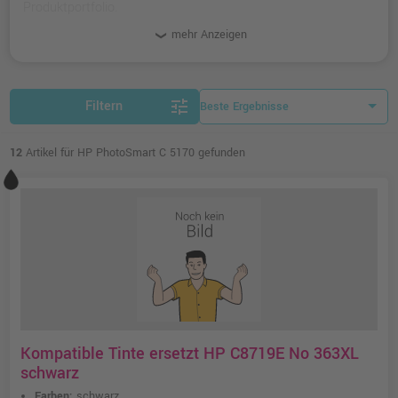
Produktportfolio.
mehr Anzeigen
tune
Filtern
12
Artikel für HP PhotoSmart C 5170 gefunden
Kompatible Tinte ersetzt HP C8719E No 363XL
schwarz
Farben:
schwarz