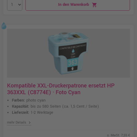
In den Warenkorb
shopping_cart
Kompatible XXL-Druckerpatrone ersetzt HP
363XXL (C8774E) · Foto Cyan
Farben:
photo cyan
Kapazität:
bis zu 580 Seiten
(ca. 1,5 Cent / Seite)
Lieferzeit:
1-2 Werktage
chevron_right
mehr Details
o. MwSt. 7,55 €