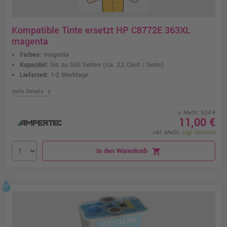
Kompatible Tinte ersetzt HP C8772E 363XL
magenta
Farben:
magenta
Kapazität:
bis zu 500 Seiten
(ca. 2,2 Cent / Seite)
Lieferzeit:
1-2 Werktage
chevron_right
mehr Details
o. MwSt. 9,24 €
11,00 €
inkl. MwSt.
zzgl. Versand
In den Warenkorb
shopping_cart