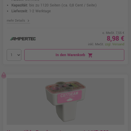
Kapazität:
bis zu 1120 Seiten
(ca. 0,8 Cent / Seite)
Lieferzeit:
1-2 Werktage
chevron_right
mehr Details
o. MwSt. 7,55 €
8,98 €
inkl. MwSt.
zzgl. Versand
In den Warenkorb
shopping_cart