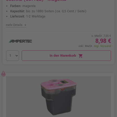
Farben:
magenta
Kapazität:
bis zu 1880 Seiten
(ca. 0,5 Cent / Seite)
Lieferzeit:
1-2 Werktage
chevron_right
mehr Details
o. MwSt. 7,55 €
8,98 €
inkl. MwSt.
zzgl. Versand
In den Warenkorb
shopping_cart