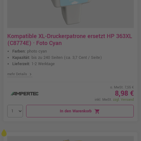
Kompatible XL-Druckerpatrone ersetzt HP 363XL
(C8774E) · Foto Cyan
Farben:
photo cyan
Kapazität:
bis zu 240 Seiten
(ca. 3,7 Cent / Seite)
Lieferzeit:
1-2 Werktage
chevron_right
mehr Details
o. MwSt. 7,55 €
8,98 €
inkl. MwSt.
zzgl. Versand
In den Warenkorb
shopping_cart