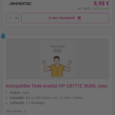
8,98 €
inkl. MwSt.
zzgl. Versand
In den Warenkorb
shopping_cart
Kompatible Tinte ersetzt HP C8771E 363XL cyan
Farben:
cyan
Kapazität:
bis zu 400 Seiten
(ca. 2,2 Cent / Seite)
Lieferzeit:
1-2 Werktage
chevron_right
mehr Details