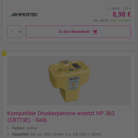
o. MwSt. 7,55 €
8,98 €
inkl. MwSt.
zzgl. Versand
In den Warenkorb
shopping_cart
Kompatible Druckerpatrone ersetzt HP 363
(C8773E) · Gelb
Farben:
yellow
Kapazität:
bis zu 1090 Seiten
(ca. 0,8 Cent / Seite)