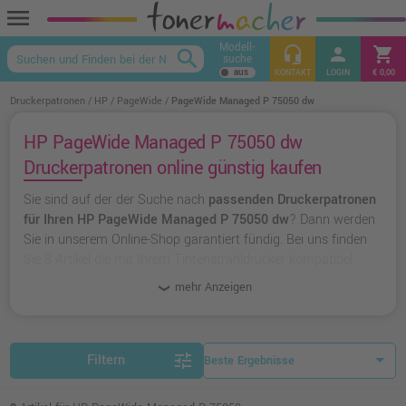
menu
Modell-
headset_mic
person
shopping_cart
search
suche
keyboard_arrow_up
KONTAKT
LOGIN
€ 0,00
Druckerpatronen
HP
PageWide
PageWide Managed P 75050 dw
HP PageWide Managed P 75050 dw
Druckerpatronen online günstig kaufen
Sie sind auf der der Suche nach
passenden Druckerpatronen
für Ihren HP PageWide Managed P 75050 dw
? Dann werden
Sie in unserem Online-Shop garantiert fündig. Bei uns finden
Sie 8 Artikel die mit Ihrem Tintenstrahldrucker kompatibel
sind. Dabei können Sie aus
originalen Druckerpatronen von
mehr Anzeigen
HP
wählen oder zu
unserer Hausmarke Ampertec
greifen.
tune
Filtern