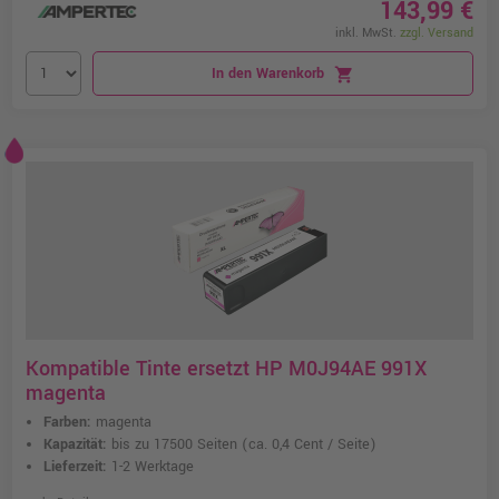
143,99 €
inkl. MwSt.
zzgl. Versand
In den Warenkorb
shopping_cart
Kompatible Tinte ersetzt HP M0J94AE 991X
magenta
Farben:
magenta
Kapazität:
bis zu 17500 Seiten
(ca. 0,4 Cent / Seite)
Lieferzeit:
1-2 Werktage