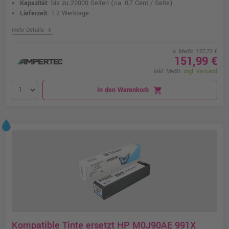
Kapazität:
bis zu 22000 Seiten
(ca. 0,7 Cent / Seite)
Lieferzeit:
1-2 Werktage
chevron_right
mehr Details
o. MwSt. 127,72 €
151,99 €
inkl. MwSt.
zzgl. Versand
In den Warenkorb
shopping_cart
Kompatible Tinte ersetzt HP M0J90AE 991X