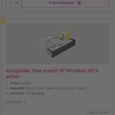
In den Warenkorb
shopping_cart
Kompatible Tinte ersetzt HP M0J98AE 991X
yellow
Farben:
yellow
Kapazität:
bis zu 17500 Seiten
(ca. 0,8 Cent / Seite)
Lieferzeit:
1-2 Werktage
chevron_right
mehr Details
o. MwSt. 121,00 €