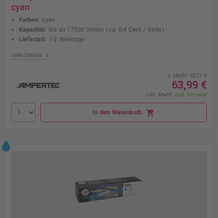
cyan
Farben:
cyan
Kapazität:
bis zu 17500 Seiten
(ca. 0,4 Cent / Seite)
Lieferzeit:
1-2 Werktage
chevron_right
mehr Details
o. MwSt. 53,77 €
63,99 €
inkl. MwSt.
zzgl. Versand
In den Warenkorb
shopping_cart