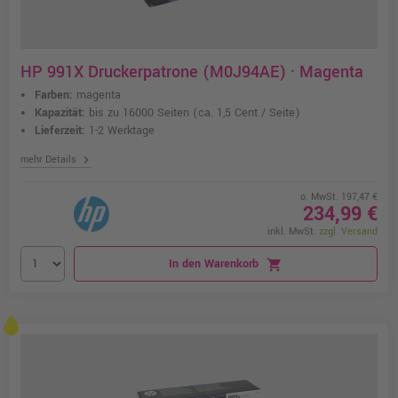
HP 991X Druckerpatrone (M0J94AE) · Magenta
Farben:
magenta
Kapazität:
bis zu 16000 Seiten
(ca. 1,5 Cent / Seite)
Lieferzeit:
1-2 Werktage
chevron_right
mehr Details
o. MwSt. 197,47 €
234,99 €
inkl. MwSt.
zzgl. Versand
In den Warenkorb
shopping_cart