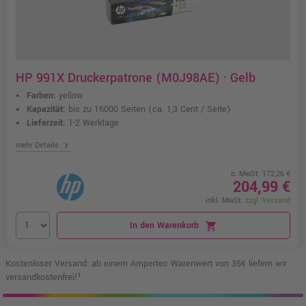
HP 991X Druckerpatrone (M0J98AE) · Gelb
Farben:
yellow
Kapazität:
bis zu 16000 Seiten
(ca. 1,3 Cent / Seite)
Lieferzeit:
1-2 Werktage
chevron_right
mehr Details
o. MwSt. 172,26 €
204,99 €
inkl. MwSt.
zzgl. Versand
In den Warenkorb
shopping_cart
Kostenloser Versand: ab einem Ampertec Warenwert von 35€ liefern wir
versandkostenfrei!¹