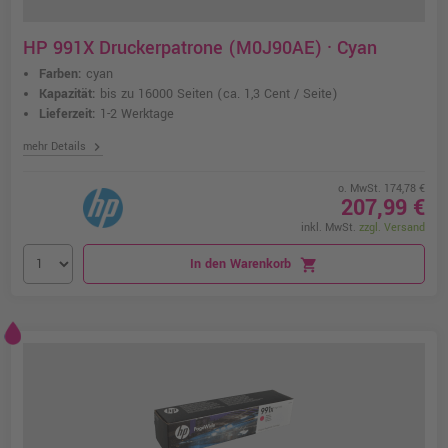
HP 991X Druckerpatrone (M0J90AE) · Cyan
Farben:
cyan
Kapazität:
bis zu 16000 Seiten
(ca. 1,3 Cent / Seite)
Lieferzeit:
1-2 Werktage
chevron_right
mehr Details
o. MwSt. 174,78 €
207,99 €
inkl. MwSt.
zzgl. Versand
In den Warenkorb
shopping_cart