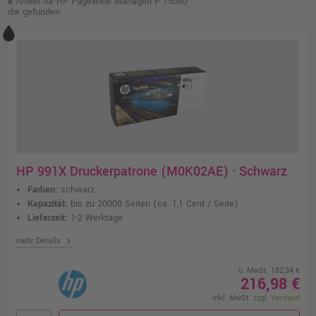
8
Artikel für HP PageWide Managed P 75050
dw gefunden
HP 991X Druckerpatrone (M0K02AE) · Schwarz
Farben:
schwarz
Kapazität:
bis zu 20000 Seiten
(ca. 1,1 Cent / Seite)
Lieferzeit:
1-2 Werktage
chevron_right
mehr Details
o. MwSt. 182,34 €
216,98 €
inkl. MwSt.
zzgl. Versand