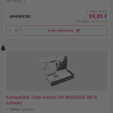
chevron_right
mehr Details
o. MwSt. 58,73 €
69,89 €
inkl. MwSt.
zzgl. Versand
In den Warenkorb
shopping_cart
Kompatible Tinte ersetzt HP M0K02AE 991X
schwarz
Farben:
schwarz