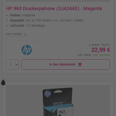
HP 963 Druckerpatrone (3JA24AE) · Magenta
Farben:
magenta
Kapazität:
bis zu 700 Seiten
(ca. 3,3 Cent / Seite)
Lieferzeit:
1-2 Werktage
chevron_right
mehr Details
o. MwSt. 19,32 €
22,99 €
inkl. MwSt.
zzgl. Versand
In den Warenkorb
shopping_cart