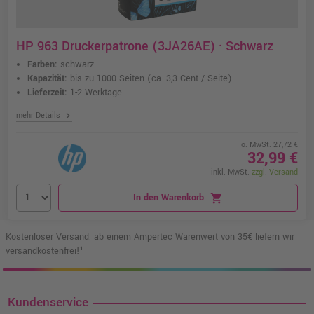
HP 963 Druckerpatrone (3JA26AE) · Schwarz
Farben:
schwarz
Kapazität:
bis zu 1000 Seiten
(ca. 3,3 Cent / Seite)
Lieferzeit:
1-2 Werktage
chevron_right
mehr Details
o. MwSt. 27,72 €
32,99 €
inkl. MwSt.
zzgl. Versand
In den Warenkorb
shopping_cart
Kostenloser Versand: ab einem Ampertec Warenwert von 35€ liefern wir
versandkostenfrei!¹
Kundenservice