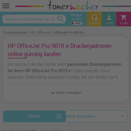
menu
Modell-
headset_mic
person
shopping_cart
search
suche
keyboard_arrow_up
KONTAKT
LOGIN
€ 0,00
Druckerpatronen
HP
OfficeJet
OfficeJet Pro 9019 e
HP OfficeJet Pro 9019 e Druckerpatronen
online günstig kaufen
Sie sind auf der der Suche nach
passenden Druckerpatronen
für Ihren HP OfficeJet Pro 9019 e
? Dann werden Sie in
unserem Online-Shop garantiert fündig. Bei uns finden Sie 9
Artikel die mit Ihrem Tintenstrahldrucker kompatibel sind.
Dabei können Sie aus
originalen Druckerpatronen von HP
mehr Anzeigen
wählen oder zu
unserer Hausmarke Ampertec
greifen.
tune
Filtern