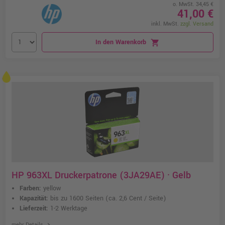
o. MwSt. 34,45 €
41,00 €
inkl. MwSt.
zzgl. Versand
In den Warenkorb
shopping_cart
HP 963XL Druckerpatrone (3JA29AE) · Gelb
Farben:
yellow
Kapazität:
bis zu 1600 Seiten
(ca. 2,6 Cent / Seite)
Lieferzeit:
1-2 Werktage
chevron_right
mehr Details