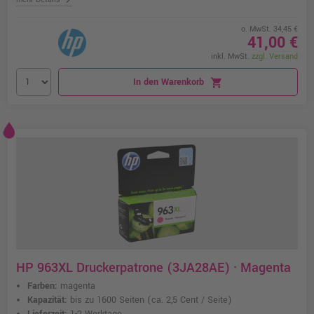
o. MwSt. 34,45 €
41,00 €
inkl. MwSt.
zzgl. Versand
In den Warenkorb
shopping_cart
HP 963XL Druckerpatrone (3JA28AE) · Magenta
Farben:
magenta
Kapazität:
bis zu 1600 Seiten
(ca. 2,5 Cent / Seite)