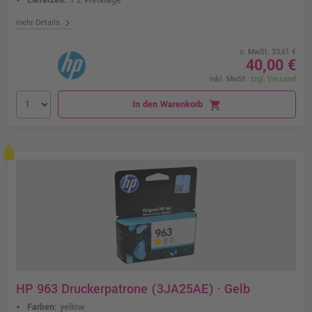
Lieferzeit:
1-2 Werktage
chevron_right
mehr Details
o. MwSt. 33,61 €
40,00 €
inkl. MwSt.
zzgl. Versand
In den Warenkorb
shopping_cart
HP 963 Druckerpatrone (3JA25AE) · Gelb
Farben:
yellow