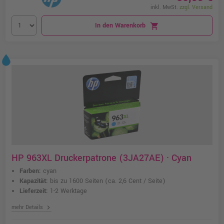
inkl. MwSt.
zzgl. Versand
In den Warenkorb
shopping_cart
HP 963XL Druckerpatrone (3JA27AE) · Cyan
Farben:
cyan
Kapazität:
bis zu 1600 Seiten
(ca. 2,6 Cent / Seite)
Lieferzeit:
1-2 Werktage
chevron_right
mehr Details