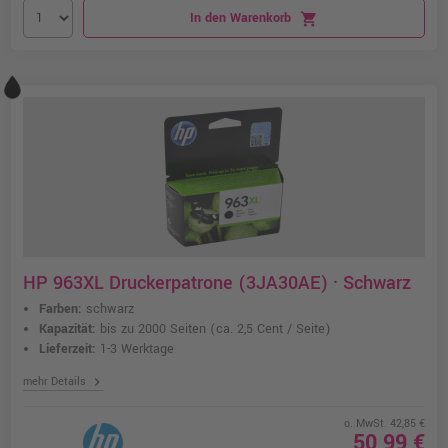
In den Warenkorb
shopping_cart
HP 963XL Druckerpatrone (3JA30AE) · Schwarz
Farben:
schwarz
Kapazität:
bis zu 2000 Seiten
(ca. 2,5 Cent / Seite)
Lieferzeit:
1-3 Werktage
chevron_right
mehr Details
o. MwSt. 42,85 €
50,99 €