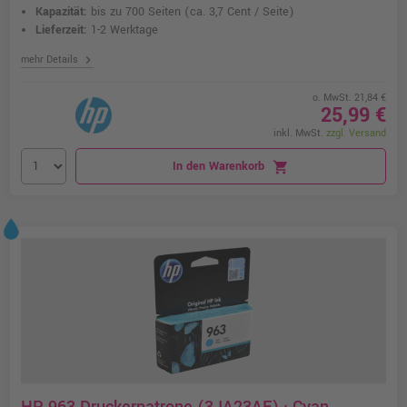
Kapazität:
bis zu 700 Seiten
(ca. 3,7 Cent / Seite)
Lieferzeit:
1-2 Werktage
chevron_right
mehr Details
o. MwSt. 21,84 €
25,99 €
inkl. MwSt.
zzgl. Versand
In den Warenkorb
shopping_cart