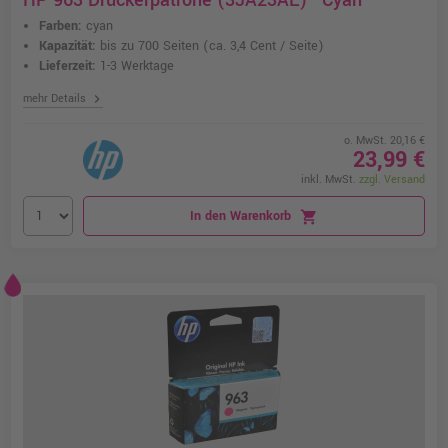
HP 963 Druckerpatrone (3JA23AE) · Cyan
Farben:
cyan
Kapazität:
bis zu 700 Seiten
(ca. 3,4 Cent / Seite)
Lieferzeit:
1-3 Werktage
chevron_right
mehr Details
o. MwSt. 20,16 €
23,99 €
inkl. MwSt.
zzgl. Versand
In den Warenkorb
shopping_cart