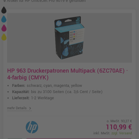
9
Artikel für HP OfficeJet Pro 9019 e gefunden
HP 963 Druckerpatronen Multipack (6ZC70AE) ·
4-farbig (CMYK)
Farben:
schwarz, cyan, magenta, yellow
Kapazität:
bis zu 3100 Seiten
(ca. 3,6 Cent / Seite)
Lieferzeit:
1-2 Werktage
chevron_right
mehr Details
o. MwSt. 93,27 €
110,99 €
inkl. MwSt.
zzgl. Versand