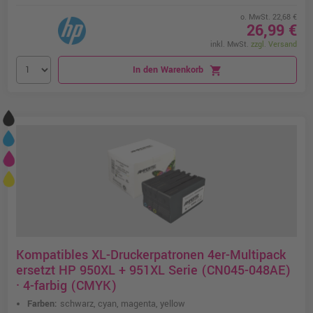
o. MwSt. 22,68 €
26,99 €
inkl. MwSt.
zzgl. Versand
In den Warenkorb
shopping_cart
Kompatibles XL-Druckerpatronen 4er-Multipack
ersetzt HP 950XL + 951XL Serie (CN045-048AE)
· 4-farbig (CMYK)
Farben:
schwarz, cyan, magenta, yellow