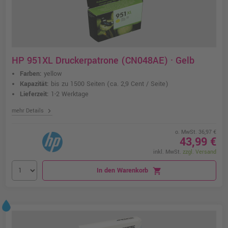
HP 951XL Druckerpatrone (CN048AE) · Gelb
Farben:
yellow
Kapazität:
bis zu 1500 Seiten
(ca. 2,9 Cent / Seite)
Lieferzeit:
1-2 Werktage
chevron_right
mehr Details
o. MwSt. 36,97 €
43,99 €
inkl. MwSt.
zzgl. Versand
In den Warenkorb
shopping_cart