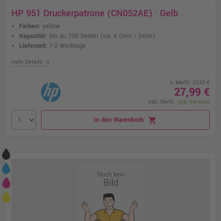
HP 951 Druckerpatrone (CN052AE) · Gelb
Farben:
yellow
Kapazität:
bis zu 700 Seiten
(ca. 4 Cent / Seite)
Lieferzeit:
1-2 Werktage
chevron_right
mehr Details
o. MwSt. 23,52 €
27,99 €
inkl. MwSt.
zzgl. Versand
In den Warenkorb
shopping_cart