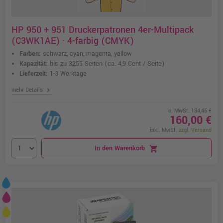
HP 950 + 951 Druckerpatronen 4er-Multipack
(C3WK1AE) · 4-farbig (CMYK)
Farben:
schwarz, cyan, magenta, yellow
Kapazität:
bis zu 3255 Seiten
(ca. 4,9 Cent / Seite)
Lieferzeit:
1-3 Werktage
chevron_right
mehr Details
o. MwSt. 134,45 €
160,00 €
inkl. MwSt.
zzgl. Versand
In den Warenkorb
shopping_cart