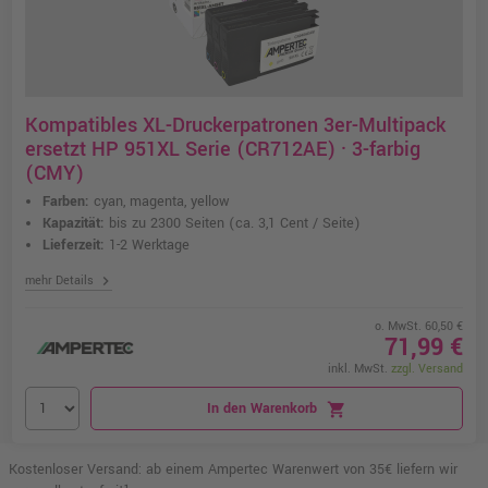
Kompatibles XL-Druckerpatronen 3er-Multipack
ersetzt HP 951XL Serie (CR712AE) · 3-farbig
(CMY)
Farben:
cyan, magenta, yellow
Kapazität:
bis zu 2300 Seiten
(ca. 3,1 Cent / Seite)
Lieferzeit:
1-2 Werktage
chevron_right
mehr Details
o. MwSt. 60,50 €
71,99 €
inkl. MwSt.
zzgl. Versand
In den Warenkorb
shopping_cart
Kostenloser Versand: ab einem Ampertec Warenwert von 35€ liefern wir