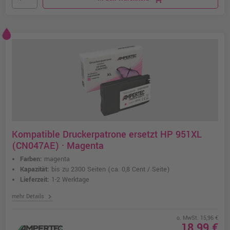
Kompatible Druckerpatrone ersetzt HP 951XL
(CN047AE) · Magenta
Farben:
magenta
Kapazität:
bis zu 2300 Seiten
(ca. 0,8 Cent / Seite)
Lieferzeit:
1-2 Werktage
chevron_right
mehr Details
o. MwSt. 15,96 €
18,99 €