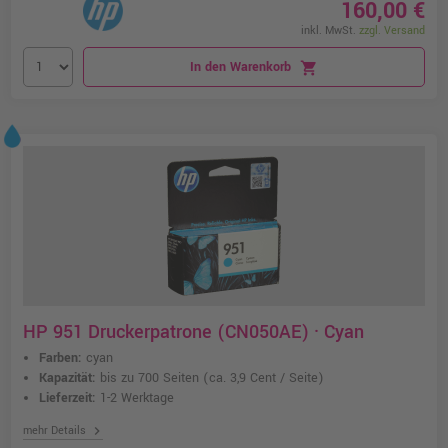
160,00 €
inkl. MwSt.
zzgl. Versand
In den Warenkorb
shopping_cart
HP 951 Druckerpatrone (CN050AE) · Cyan
Farben:
cyan
Kapazität:
bis zu 700 Seiten
(ca. 3,9 Cent / Seite)
Lieferzeit:
1-2 Werktage
chevron_right
mehr Details