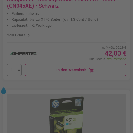
(CN045AE) · Schwarz
Farben:
schwarz
Kapazität:
bis zu 3170 Seiten
(ca. 1,3 Cent / Seite)
Lieferzeit:
1-2 Werktage
chevron_right
mehr Details
o. MwSt. 35,29 €
42,00 €
inkl. MwSt.
zzgl. Versand
In den Warenkorb
shopping_cart