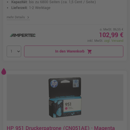
Kapazität:
bis zu 6800 Seiten
(ca. 1,5 Cent / Seite)
Lieferzeit:
1-2 Werktage
chevron_right
mehr Details
o. MwSt. 86,55 €
102,99 €
inkl. MwSt.
zzgl. Versand
In den Warenkorb
shopping_cart
HP 951 Druckerpatrone (CN051AE) · Magenta