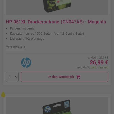
HP 951XL Druckerpatrone (CN047AE) · Magenta
Farben:
magenta
Kapazität:
bis zu 1500 Seiten
(ca. 1,8 Cent / Seite)
Lieferzeit:
1-2 Werktage
chevron_right
mehr Details
o. MwSt. 22,68 €
26,99 €
inkl. MwSt.
zzgl. Versand
In den Warenkorb
shopping_cart