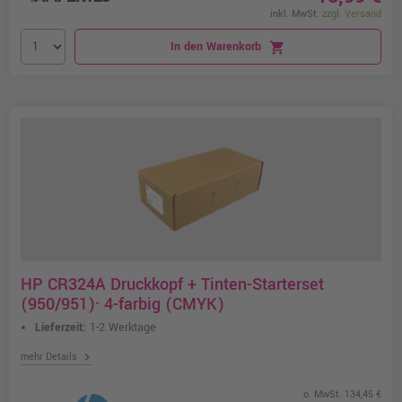
inkl. MwSt.
zzgl. Versand
In den Warenkorb
shopping_cart
HP CR324A Druckkopf + Tinten-Starterset
(950/951)· 4-farbig (CMYK)
Lieferzeit:
1-2 Werktage
chevron_right
mehr Details
o. MwSt. 134,45 €