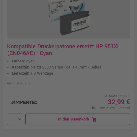
Kompatible Druckerpatrone ersetzt HP 951XL
(CN046AE) · Cyan
Farben:
cyan
Kapazität:
bis zu 2300 Seiten
(ca. 1,4 Cent / Seite)
Lieferzeit:
1-3 Werktage
chevron_right
mehr Details
o. MwSt. 27,72 €
32,99 €
inkl. MwSt.
zzgl. Versand
In den Warenkorb
shopping_cart