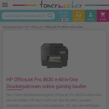
menu
Modell-
headset_mic
person
shopping_cart
search
suche
keyboard_arrow_up
KONTAKT
LOGIN
€ 0,00
Druckerpatronen
HP
OfficeJet
OfficeJet Pro 8630 e-All-in-One
HP OfficeJet Pro 8630 e-All-in-One
Druckerpatronen online günstig kaufen
Das Tinten-Multifunktionsgerät OfficeJet Pro 8630 e-All-in-One
des Herstellers HP kann nicht nur das Drucken, sondern
ebenfalls zusätzliche Funktionalitäten, z.B. das Vervielfältigen