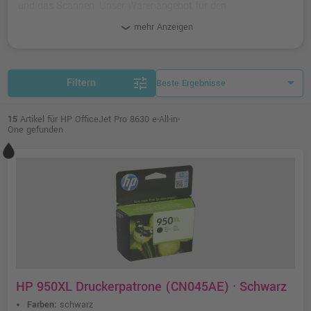
und das Scannen. Unser Warenangebot für den
Multifunktions-Drucker enthält kompatible und originale
mehr Anzeigen
Tinten.
tune
Filtern
15
Artikel für HP OfficeJet Pro 8630 e-All-in-
One gefunden
HP 950XL Druckerpatrone (CN045AE) · Schwarz
Farben:
schwarz