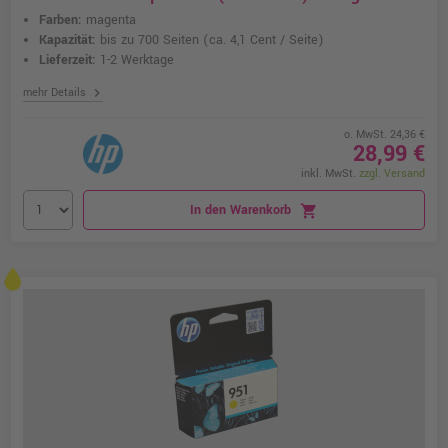
Farben:
magenta
Kapazität:
bis zu 700 Seiten
(ca. 4,1 Cent / Seite)
Lieferzeit:
1-2 Werktage
chevron_right
mehr Details
o. MwSt. 24,36 €
28,99 €
inkl. MwSt.
zzgl. Versand
In den Warenkorb
shopping_cart