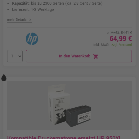
Kapazität:
bis zu 2300 Seiten
(ca. 2,8 Cent / Seite)
Lieferzeit:
1-3 Werktage
chevron_right
mehr Details
o. MwSt. 54,61 €
64,99 €
inkl. MwSt.
zzgl. Versand
In den Warenkorb
shopping_cart
Kompatible Druckerpatrone ersetzt HP 950XL