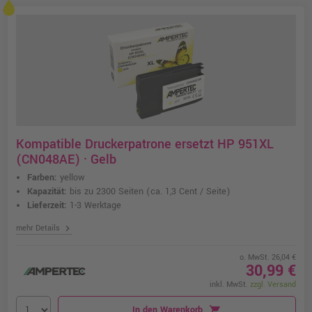
Kompatible Druckerpatrone ersetzt HP 951XL
(CN048AE) · Gelb
Farben:
yellow
Kapazität:
bis zu 2300 Seiten
(ca. 1,3 Cent / Seite)
Lieferzeit:
1-3 Werktage
chevron_right
mehr Details
o. MwSt. 26,04 €
30,99 €
inkl. MwSt.
zzgl. Versand
In den Warenkorb
shopping_cart