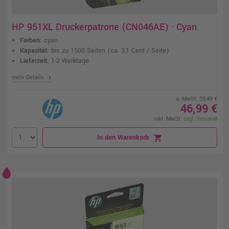
HP 951XL Druckerpatrone (CN046AE) · Cyan
Farben:
cyan
Kapazität:
bis zu 1500 Seiten
(ca. 3,1 Cent / Seite)
Lieferzeit:
1-2 Werktage
chevron_right
mehr Details
o. MwSt. 39,49 €
46,99 €
inkl. MwSt.
zzgl. Versand
In den Warenkorb
shopping_cart