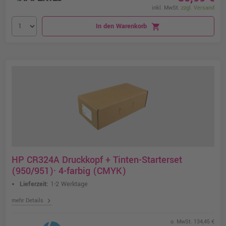
inkl. MwSt.
zzgl. Versand
In den Warenkorb
shopping_cart
HP CR324A Druckkopf + Tinten-Starterset
(950/951)· 4-farbig (CMYK)
Lieferzeit:
1-2 Werktage
chevron_right
mehr Details
o. MwSt. 134,45 €