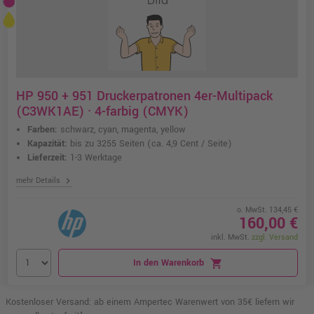
HP 950 + 951 Druckerpatronen 4er-Multipack
(C3WK1AE) · 4-farbig (CMYK)
Farben:
schwarz, cyan, magenta, yellow
Kapazität:
bis zu 3255 Seiten
(ca. 4,9 Cent / Seite)
Lieferzeit:
1-3 Werktage
chevron_right
mehr Details
o. MwSt. 134,45 €
160,00 €
inkl. MwSt.
zzgl. Versand
In den Warenkorb
shopping_cart
Kostenloser Versand: ab einem Ampertec Warenwert von 35€ liefern wir