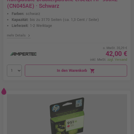
(CN045AE) · Schwarz
Farben:
schwarz
Kapazität:
bis zu 3170 Seiten
(ca. 1,3 Cent / Seite)
Lieferzeit:
1-2 Werktage
chevron_right
mehr Details
o. MwSt. 35,29 €
42,00 €
inkl. MwSt.
zzgl. Versand
In den Warenkorb
shopping_cart