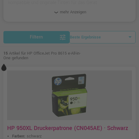
kompatible und originale Tinten für das Gerät.
mehr Anzeigen
tune
Filtern
15
Artikel für HP OfficeJet Pro 8615 e-All-in-
One gefunden
HP 950XL Druckerpatrone (CN045AE) · Schwarz
Farben:
schwarz