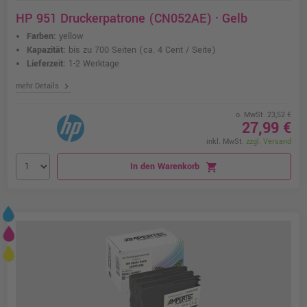
HP 951 Druckerpatrone (CN052AE) · Gelb
Farben:
yellow
Kapazität:
bis zu 700 Seiten
(ca. 4 Cent / Seite)
Lieferzeit:
1-2 Werktage
chevron_right
mehr Details
o. MwSt. 23,52 €
27,99 €
inkl. MwSt.
zzgl. Versand
In den Warenkorb
shopping_cart