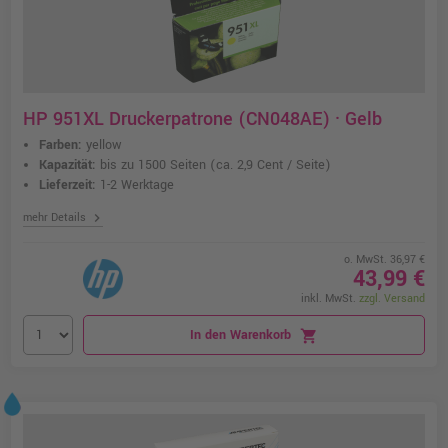
HP 951XL Druckerpatrone (CN048AE) · Gelb
Farben:
yellow
Kapazität:
bis zu 1500 Seiten
(ca. 2,9 Cent / Seite)
Lieferzeit:
1-2 Werktage
chevron_right
mehr Details
o. MwSt. 36,97 €
43,99 €
inkl. MwSt.
zzgl. Versand
In den Warenkorb
shopping_cart