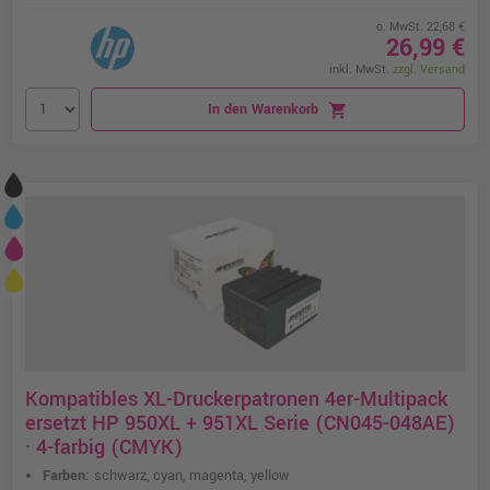
o. MwSt. 22,68 €
26,99 €
inkl. MwSt.
zzgl. Versand
In den Warenkorb
shopping_cart
Kompatibles XL-Druckerpatronen 4er-Multipack
ersetzt HP 950XL + 951XL Serie (CN045-048AE)
· 4-farbig (CMYK)
Farben:
schwarz, cyan, magenta, yellow