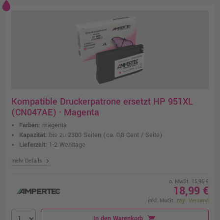
Kompatible Druckerpatrone ersetzt HP 951XL
(CN047AE) · Magenta
Farben:
magenta
Kapazität:
bis zu 2300 Seiten
(ca. 0,8 Cent / Seite)
Lieferzeit:
1-2 Werktage
chevron_right
mehr Details
o. MwSt. 15,96 €
18,99 €
inkl. MwSt.
zzgl. Versand
In den Warenkorb
shopping_cart