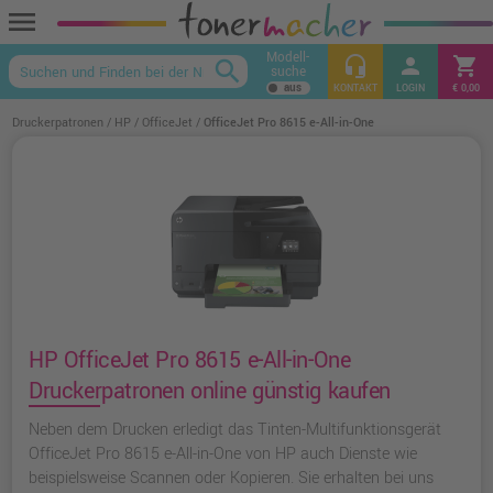
menu
Modell-
headset_mic
person
shopping_cart
search
suche
keyboard_arrow_up
KONTAKT
LOGIN
€ 0,00
Druckerpatronen
HP
OfficeJet
OfficeJet Pro 8615 e-All-in-One
HP OfficeJet Pro 8615 e-All-in-One
Druckerpatronen online günstig kaufen
Neben dem Drucken erledigt das Tinten-Multifunktionsgerät
OfficeJet Pro 8615 e-All-in-One von HP auch Dienste wie
beispielsweise Scannen oder Kopieren. Sie erhalten bei uns