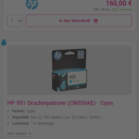
160,00 €
inkl. MwSt.
zzgl. Versand
In den Warenkorb
shopping_cart
HP 951 Druckerpatrone (CN050AE) · Cyan
Farben:
cyan
Kapazität:
bis zu 700 Seiten
(ca. 3,9 Cent / Seite)
Lieferzeit:
1-2 Werktage
chevron_right
mehr Details