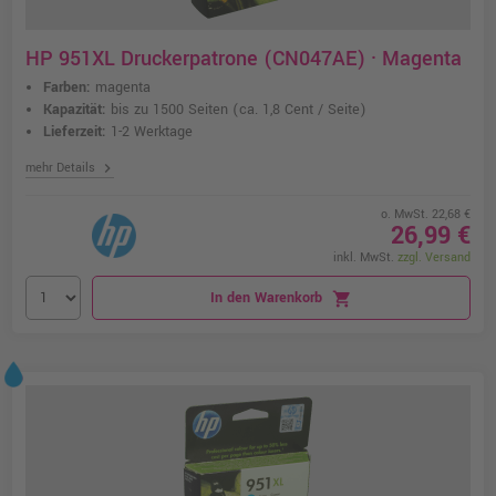
HP 951XL Druckerpatrone (CN047AE) · Magenta
Farben:
magenta
Kapazität:
bis zu 1500 Seiten
(ca. 1,8 Cent / Seite)
Lieferzeit:
1-2 Werktage
chevron_right
mehr Details
o. MwSt. 22,68 €
26,99 €
inkl. MwSt.
zzgl. Versand
In den Warenkorb
shopping_cart