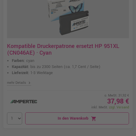
Kompatible Druckerpatrone ersetzt HP 951XL
(CN046AE) · Cyan
Farben:
cyan
Kapazität:
bis zu 2300 Seiten
(ca. 1,7 Cent / Seite)
Lieferzeit:
1-3 Werktage
chevron_right
mehr Details
o. MwSt. 31,92 €
37,98 €
inkl. MwSt.
zzgl. Versand
In den Warenkorb
shopping_cart