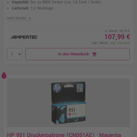
Kapazität:
bis zu 6800 Seiten
(ca. 1,6 Cent / Seite)
Lieferzeit:
1-2 Werktage
chevron_right
mehr Details
o. MwSt. 90,75 €
107,99 €
inkl. MwSt.
zzgl. Versand
In den Warenkorb
shopping_cart
HP 951 Druckerpatrone (CN051AE) · Magenta