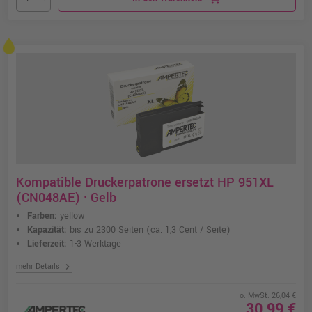
Kompatible Druckerpatrone ersetzt HP 951XL
(CN048AE) · Gelb
Farben:
yellow
Kapazität:
bis zu 2300 Seiten
(ca. 1,3 Cent / Seite)
Lieferzeit:
1-3 Werktage
chevron_right
mehr Details
o. MwSt. 26,04 €
30,99 €