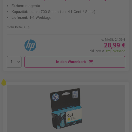
Farben:
magenta
Kapazität:
bis zu 700 Seiten
(ca. 4,1 Cent / Seite)
Lieferzeit:
1-2 Werktage
chevron_right
mehr Details
o. MwSt. 24,36 €
28,99 €
inkl. MwSt.
zzgl. Versand
In den Warenkorb
shopping_cart