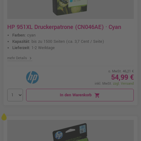
HP 951XL Druckerpatrone (CN046AE) · Cyan
Farben:
cyan
Kapazität:
bis zu 1500 Seiten
(ca. 3,7 Cent / Seite)
Lieferzeit:
1-2 Werktage
chevron_right
mehr Details
o. MwSt. 46,21 €
54,99 €
inkl. MwSt.
zzgl. Versand
In den Warenkorb
shopping_cart