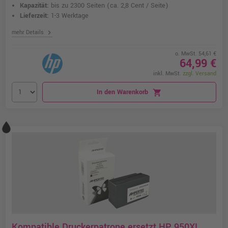
Kapazität:
bis zu 2300 Seiten
(ca. 2,8 Cent / Seite)
Lieferzeit:
1-3 Werktage
chevron_right
mehr Details
o. MwSt. 54,61 €
64,99 €
inkl. MwSt.
zzgl. Versand
In den Warenkorb
shopping_cart
Kompatible Druckerpatrone ersetzt HP 950XL