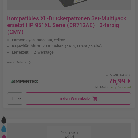
Kompatibles XL-Druckerpatronen 3er-Multipack
ersetzt HP 951XL Serie (CR712AE) · 3-farbig
(CMY)
Farben:
cyan, magenta, yellow
Kapazität:
bis zu 2300 Seiten
(ca. 3,3 Cent / Seite)
Lieferzeit:
1-2 Werktage
chevron_right
mehr Details
o. MwSt. 64,70 €
76,99 €
inkl. MwSt.
zzgl. Versand
In den Warenkorb
shopping_cart