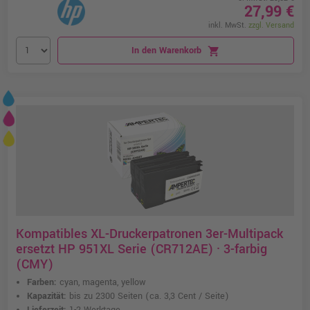
27,99 €
inkl. MwSt.
zzgl. Versand
In den Warenkorb
shopping_cart
Kompatibles XL-Druckerpatronen 3er-Multipack
ersetzt HP 951XL Serie (CR712AE) · 3-farbig
(CMY)
Farben:
cyan, magenta, yellow
Kapazität:
bis zu 2300 Seiten
(ca. 3,3 Cent / Seite)