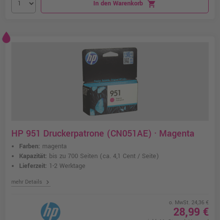
In den Warenkorb
shopping_cart
HP 951 Druckerpatrone (CN051AE) · Magenta
Farben:
magenta
Kapazität:
bis zu 700 Seiten
(ca. 4,1 Cent / Seite)
Lieferzeit:
1-2 Werktage
chevron_right
mehr Details
o. MwSt. 24,36 €
28,99 €