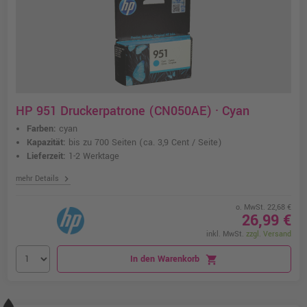
HP 951 Druckerpatrone (CN050AE) · Cyan
Farben:
cyan
Kapazität:
bis zu 700 Seiten
(ca. 3,9 Cent / Seite)
Lieferzeit:
1-2 Werktage
chevron_right
mehr Details
o. MwSt. 22,68 €
26,99 €
inkl. MwSt.
zzgl. Versand
In den Warenkorb
shopping_cart