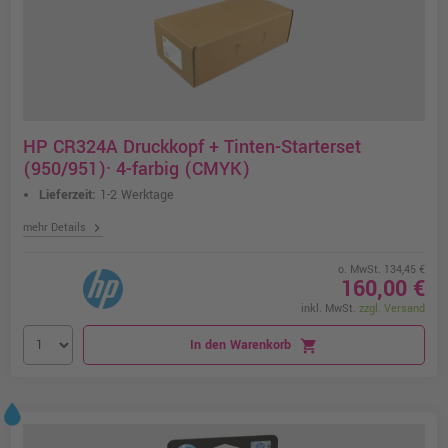
HP CR324A Druckkopf + Tinten-Starterset
(950/951)· 4-farbig (CMYK)
Lieferzeit:
1-2 Werktage
chevron_right
mehr Details
o. MwSt. 134,45 €
160,00 €
inkl. MwSt.
zzgl. Versand
In den Warenkorb
shopping_cart