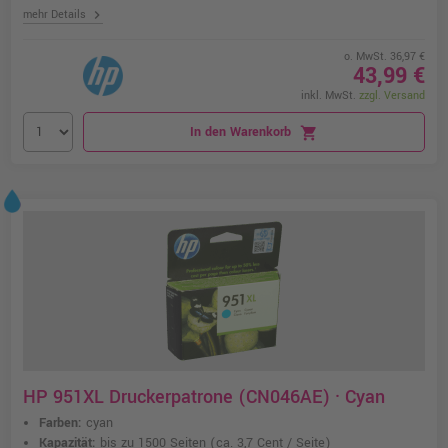
chevron_right
mehr Details
o. MwSt. 36,97 €
43,99 €
inkl. MwSt.
zzgl. Versand
In den Warenkorb
shopping_cart
HP 951XL Druckerpatrone (CN046AE) · Cyan
Farben:
cyan
Kapazität:
bis zu 1500 Seiten
(ca. 3,7 Cent / Seite)