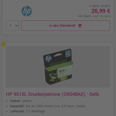
o. MwSt. 22,68 €
26,99 €
inkl. MwSt.
zzgl. Versand
In den Warenkorb
shopping_cart
HP 951XL Druckerpatrone (CN048AE) · Gelb
Farben:
yellow
Kapazität:
bis zu 1500 Seiten
(ca. 2,9 Cent / Seite)
Lieferzeit:
1-2 Werktage