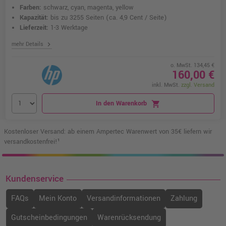
Farben:
schwarz, cyan, magenta, yellow
Kapazität:
bis zu 3255 Seiten
(ca. 4,9 Cent / Seite)
Lieferzeit:
1-3 Werktage
chevron_right
mehr Details
o. MwSt. 134,45 €
160,00 €
inkl. MwSt.
zzgl. Versand
In den Warenkorb
shopping_cart
Kostenloser Versand: ab einem Ampertec Warenwert von 35€ liefern wir
versandkostenfrei!¹
Kundenservice
FAQs
Mein Konto
Versandinformationen
Zahlung
Gutscheinbedingungen
Warenrücksendung