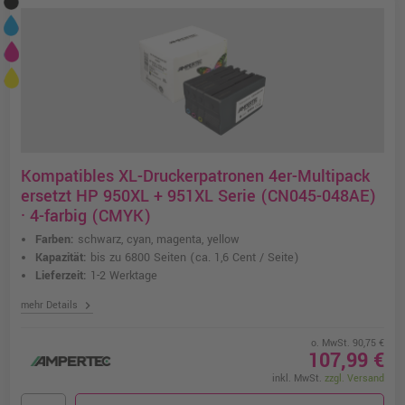
Kompatibles XL-Druckerpatronen 4er-Multipack
ersetzt HP 950XL + 951XL Serie (CN045-048AE)
· 4-farbig (CMYK)
Farben:
schwarz, cyan, magenta, yellow
Kapazität:
bis zu 6800 Seiten
(ca. 1,6 Cent / Seite)
Lieferzeit:
1-2 Werktage
chevron_right
mehr Details
o. MwSt. 90,75 €
107,99 €
inkl. MwSt.
zzgl. Versand