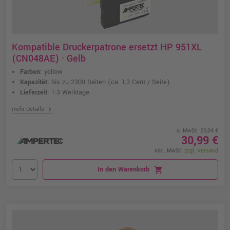
Kompatible Druckerpatrone ersetzt HP 951XL
(CN048AE) · Gelb
Farben:
yellow
Kapazität:
bis zu 2300 Seiten
(ca. 1,3 Cent / Seite)
Lieferzeit:
1-3 Werktage
chevron_right
mehr Details
o. MwSt. 26,04 €
30,99 €
inkl. MwSt.
zzgl. Versand
In den Warenkorb
shopping_cart