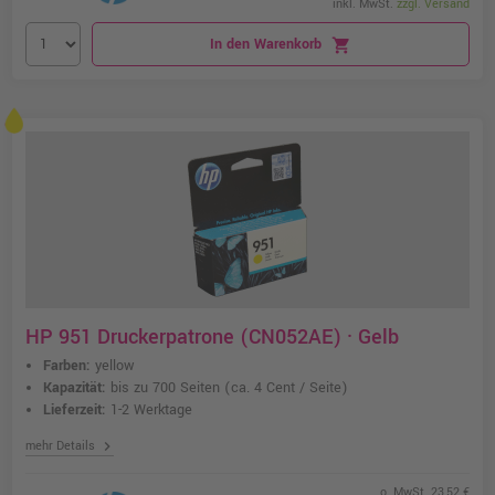
inkl. MwSt.
zzgl. Versand
In den Warenkorb
shopping_cart
HP 951 Druckerpatrone (CN052AE) · Gelb
Farben:
yellow
Kapazität:
bis zu 700 Seiten
(ca. 4 Cent / Seite)
Lieferzeit:
1-2 Werktage
chevron_right
mehr Details
o. MwSt. 23,52 €