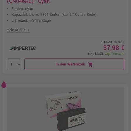
(CN046AE) · Cyan
Farben:
cyan
Kapazität:
bis zu 2300 Seiten
(ca. 1,7 Cent / Seite)
Lieferzeit:
1-3 Werktage
chevron_right
mehr Details
o. MwSt. 31,92 €
37,98 €
inkl. MwSt.
zzgl. Versand
In den Warenkorb
shopping_cart