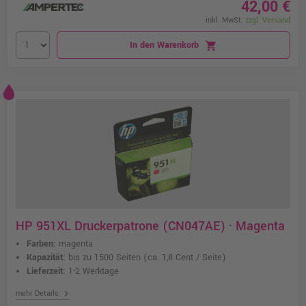
42,00 €
inkl. MwSt.
zzgl. Versand
In den Warenkorb
shopping_cart
HP 951XL Druckerpatrone (CN047AE) · Magenta
Farben:
magenta
Kapazität:
bis zu 1500 Seiten
(ca. 1,8 Cent / Seite)
Lieferzeit:
1-2 Werktage
chevron_right
mehr Details