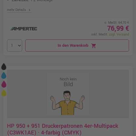
Lieferzeit:
1-2 Werktage
chevron_right
mehr Details
o. MwSt. 64,70 €
76,99 €
inkl. MwSt.
zzgl. Versand
In den Warenkorb
shopping_cart
HP 950 + 951 Druckerpatronen 4er-Multipack
(C3WK1AE) · 4-farbig (CMYK)