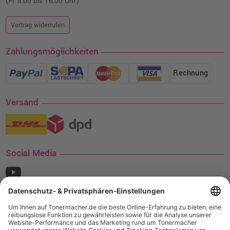
(Fr 8:00 bis 16:00 Uhr)
Vertrag widerrufen
Zahlungsmöglichkeiten
Rechnung
Versand
Social Media
¹ Nur gültig für den Versand innerhalb Deutschlands. Befindet sich ein Warenwert
von mindestens 35€ (inkl. Mwst.) an Ampertec Artikeln in Ihrem Warenkorb, ist der
Versand für Sie kostenfrei.