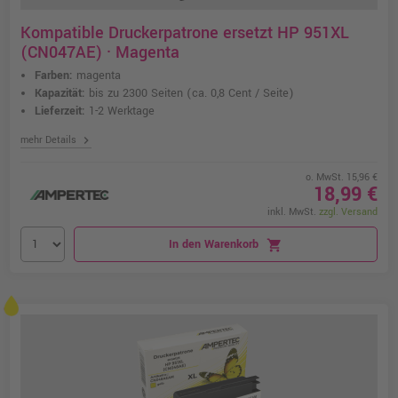
Kompatible Druckerpatrone ersetzt HP 951XL
(CN047AE) · Magenta
Farben:
magenta
Kapazität:
bis zu 2300 Seiten
(ca. 0,8 Cent / Seite)
Lieferzeit:
1-2 Werktage
chevron_right
mehr Details
o. MwSt. 15,96 €
18,99 €
inkl. MwSt.
zzgl. Versand
In den Warenkorb
shopping_cart