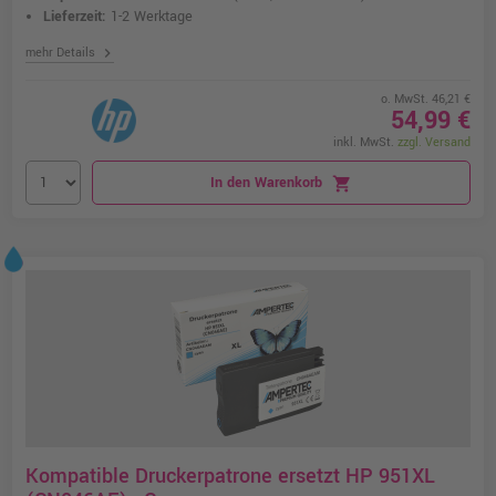
Lieferzeit:
1-2 Werktage
chevron_right
mehr Details
o. MwSt. 46,21 €
54,99 €
inkl. MwSt.
zzgl. Versand
In den Warenkorb
shopping_cart
Kompatible Druckerpatrone ersetzt HP 951XL