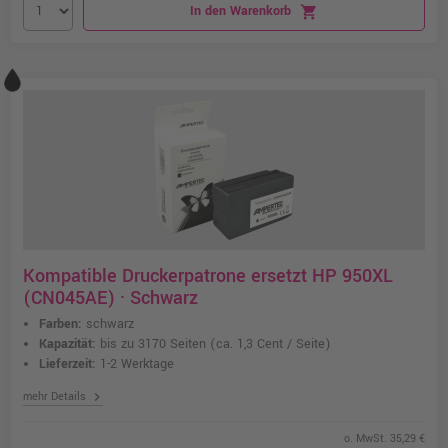
In den Warenkorb
shopping_cart
Kompatible Druckerpatrone ersetzt HP 950XL
(CN045AE) · Schwarz
Farben:
schwarz
Kapazität:
bis zu 3170 Seiten
(ca. 1,3 Cent / Seite)
Lieferzeit:
1-2 Werktage
chevron_right
mehr Details
o. MwSt. 35,29 €