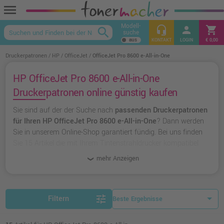
menu
Modell-
headset_mic
person
shopping_cart
search
suche
keyboard_arrow_up
KONTAKT
LOGIN
€ 0,00
Druckerpatronen
HP
OfficeJet
OfficeJet Pro 8600 e-All-in-One
HP OfficeJet Pro 8600 e-All-in-One
Druckerpatronen online günstig kaufen
Sie sind auf der der Suche nach
passenden Druckerpatronen
für Ihren HP OfficeJet Pro 8600 e-All-in-One
? Dann werden
Sie in unserem Online-Shop garantiert fündig. Bei uns finden
Sie 15 Artikel die mit Ihrem Tintenstrahldrucker kompatibel
sind. Dabei können Sie aus
originalen Druckerpatronen von
mehr Anzeigen
HP
wählen oder zu
unserer Hausmarke Ampertec
greifen.
tune
Filtern