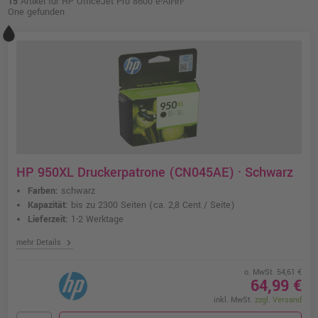
15
Artikel für HP OfficeJet Pro 8600 e-All-in-
One gefunden
HP 950XL Druckerpatrone (CN045AE) · Schwarz
Farben:
schwarz
Kapazität:
bis zu 2300 Seiten
(ca. 2,8 Cent / Seite)
Lieferzeit:
1-2 Werktage
chevron_right
mehr Details
o. MwSt. 54,61 €
64,99 €
inkl. MwSt.
zzgl. Versand