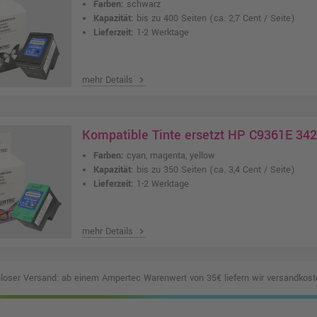
Farben:
schwarz
Kapazität:
bis zu 400 Seiten
(ca. 2,7 Cent / Seite)
Lieferzeit:
1-2 Werktage
mehr Details
chevron_right
Kompatible Tinte ersetzt HP C9361E 342 
Farben:
cyan, magenta, yellow
Kapazität:
bis zu 350 Seiten
(ca. 3,4 Cent / Seite)
Lieferzeit:
1-2 Werktage
mehr Details
chevron_right
loser Versand: ab einem Ampertec Warenwert von 35€ liefern wir versandkoste