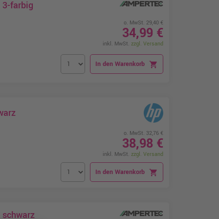
3-farbig
o. MwSt. 29,40 €
34,99 €
inkl. MwSt.
zzgl. Versand
In den Warenkorb
shopping_cart
warz
o. MwSt. 32,76 €
38,98 €
inkl. MwSt.
zzgl. Versand
In den Warenkorb
shopping_cart
9 schwarz