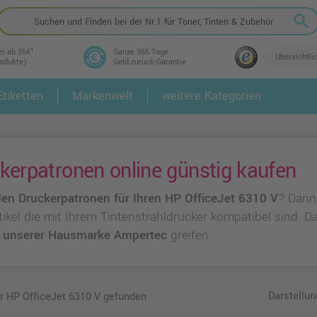
search
ei ab 35€¹
Ganze 365 Tage
Übersichtli
rodukte)
Geld-zurück-Garantie
tiketten
Markenwelt
weitere Kategorien
2.
3.
kerpatronen online günstig kaufen
en Druckerpatronen für Ihren HP OfficeJet 6310 V
? Dann
rtikel die mit Ihrem Tintenstrahldrucker kompatibel sind. 
u
unserer Hausmarke Ampertec
greifen.
Darstellun
ür HP OfficeJet 6310 V gefunden