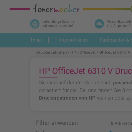
Lebenslange Garantie
Versandkostenfr
auf Ampertec Artikel
(für Ampertec P
In 3 einfachen Schritten ihr Druckermodell
Toner
Tintenpatronen
Farbbänder & E
1.
und alle dazu passenden Artikel finden ➤
Druckerpatronen
HP
OfficeJet
OfficeJet 6310 V
HP OfficeJet 6310 V Druc
Sie sind auf der der Suche nach
passend
garantiert fündig. Bei uns finden Sie 8 A
Druckerpatronen von HP
wählen oder z
Filter anwenden
8
Artikel f