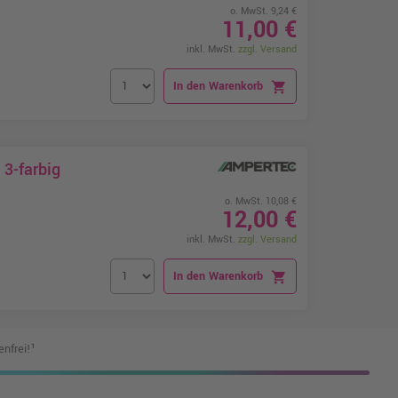
o. MwSt. 9,24 €
11,00 €
inkl. MwSt.
zzgl. Versand
In den Warenkorb
shopping_cart
3-farbig
o. MwSt. 10,08 €
12,00 €
inkl. MwSt.
zzgl. Versand
In den Warenkorb
shopping_cart
nfrei!¹