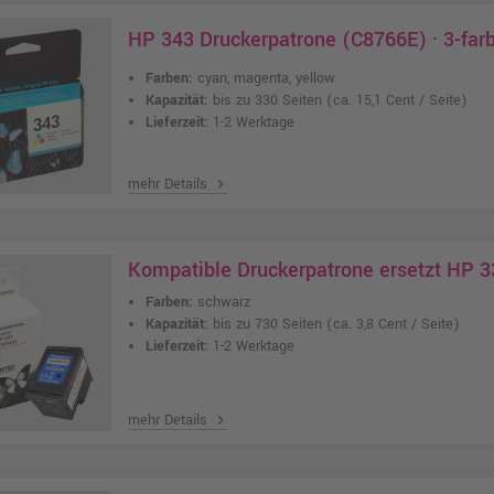
HP 343 Druckerpatrone (C8766E) · 3-far
Farben:
cyan, magenta, yellow
Kapazität:
bis zu 330 Seiten
(ca. 15,1 Cent / Seite)
Lieferzeit:
1-2 Werktage
mehr Details
chevron_right
Kompatible Druckerpatrone ersetzt HP 3
Farben:
schwarz
Kapazität:
bis zu 730 Seiten
(ca. 3,8 Cent / Seite)
Lieferzeit:
1-2 Werktage
mehr Details
chevron_right