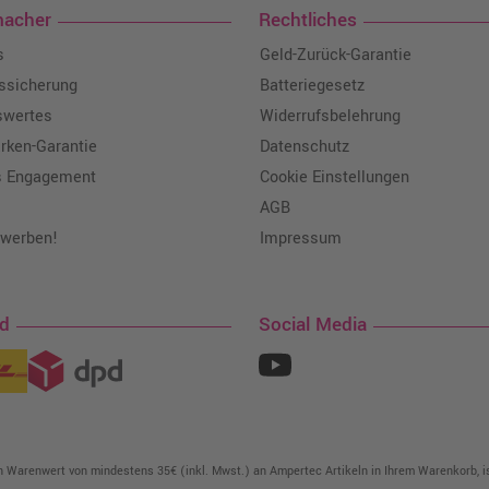
macher
Rechtliches
s
Geld-Zurück-Garantie
tssicherung
Batteriegesetz
swertes
Widerrufsbelehrung
ken-Garantie
Datenschutz
s Engagement
Cookie Einstellungen
AGB
 werben!
Impressum
nd
Social Media
in Warenwert von mindestens 35€ (inkl. Mwst.) an Ampertec Artikeln in Ihrem Warenkorb, is