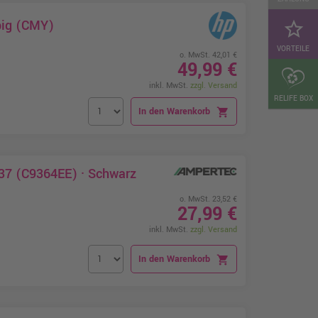
big (CMY)
star_border
VORTEILE
o. MwSt. 42,01 €
49,99 €
inkl. MwSt.
zzgl. Versand
RELIFE BOX
In den Warenkorb
shopping_cart
37 (C9364EE) · Schwarz
o. MwSt. 23,52 €
27,99 €
inkl. MwSt.
zzgl. Versand
In den Warenkorb
shopping_cart