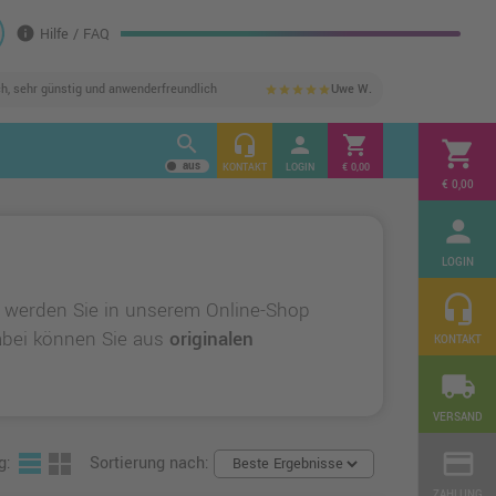
info
Hilfe / FAQ
ch, sehr günstig und anwenderfreundlich
Uwe W.
star
star
star
star
star
search
headset_mic
person
shopping_cart
shopping_cart
KONTAKT
LOGIN
€ 0,00
€ 0,00
person
LOGIN
headset_mic
 werden Sie in unserem Online-Shop
Dabei können Sie aus
originalen
KONTAKT
local_shipping
VERSAND
credit_card
g:
Sortierung nach:
ZAHLUNG