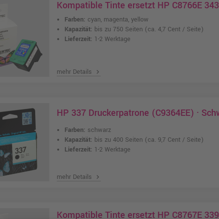
Kompatible Tinte ersetzt HP C8766E 343 
Farben:
cyan, magenta, yellow
Kapazität:
bis zu 750 Seiten
(ca. 4,7 Cent / Seite)
Lieferzeit:
1-2 Werktage
mehr Details
chevron_right
HP 337 Druckerpatrone (C9364EE) · Sch
Farben:
schwarz
Kapazität:
bis zu 400 Seiten
(ca. 9,7 Cent / Seite)
Lieferzeit:
1-2 Werktage
mehr Details
chevron_right
Kompatible Tinte ersetzt HP C8767E 33