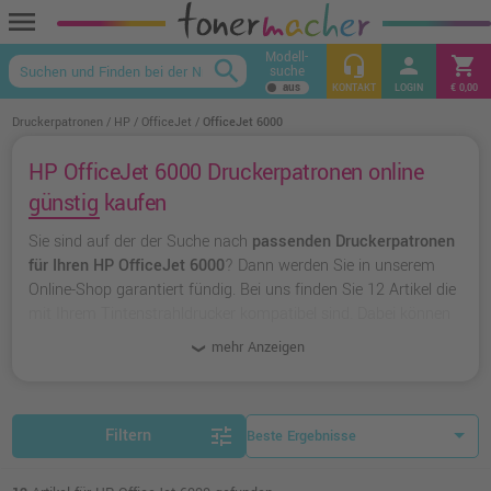
menu
Modell-
headset_mic
person
shopping_cart
search
suche
keyboard_arrow_up
KONTAKT
LOGIN
€ 0,00
Druckerpatronen
HP
OfficeJet
OfficeJet 6000
HP OfficeJet 6000 Druckerpatronen online
günstig kaufen
Sie sind auf der der Suche nach
passenden Druckerpatronen
für Ihren HP OfficeJet 6000
? Dann werden Sie in unserem
Online-Shop garantiert fündig. Bei uns finden Sie 12 Artikel die
mit Ihrem Tintenstrahldrucker kompatibel sind. Dabei können
Sie aus
originalen Druckerpatronen von HP
wählen oder zu
mehr Anzeigen
unserer Hausmarke Ampertec
greifen.
tune
Filtern