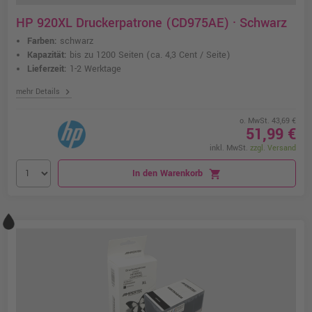
HP 920XL Druckerpatrone (CD975AE) · Schwarz
Farben:
schwarz
Kapazität:
bis zu 1200 Seiten
(ca. 4,3 Cent / Seite)
Lieferzeit:
1-2 Werktage
chevron_right
mehr Details
o. MwSt. 43,69 €
51,99 €
inkl. MwSt.
zzgl. Versand
In den Warenkorb
shopping_cart