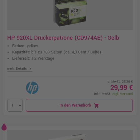
HP 920XL Druckerpatrone (CD974AE) · Gelb
Farben:
yellow
Kapazität:
bis zu 700 Seiten
(ca. 4,3 Cent / Seite)
Lieferzeit:
1-2 Werktage
chevron_right
mehr Details
o. MwSt. 25,20 €
29,99 €
inkl. MwSt.
zzgl. Versand
In den Warenkorb
shopping_cart