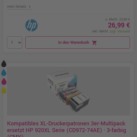
chevron_right
mehr Details
o. MwSt. 22,68 €
26,99 €
inkl. MwSt.
zzgl. Versand
In den Warenkorb
shopping_cart
Kompatibles XL-Druckerpatronen 3er-Multipack
ersetzt HP 920XL Serie (CD972-74AE) · 3-farbig