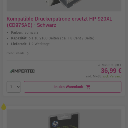
Kompatible Druckerpatrone ersetzt HP 920XL
(CD975AE) · Schwarz
Farben:
schwarz
Kapazität:
bis zu 2100 Seiten
(ca. 1,8 Cent / Seite)
Lieferzeit:
1-2 Werktage
chevron_right
mehr Details
o. MwSt. 31,08 €
36,99 €
inkl. MwSt.
zzgl. Versand
In den Warenkorb
shopping_cart