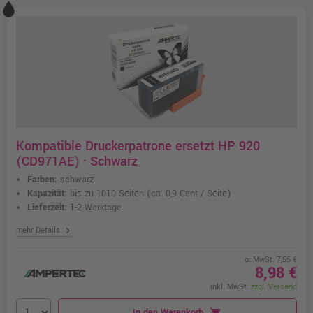
Kompatible Druckerpatrone ersetzt HP 920
(CD971AE) · Schwarz
Farben:
schwarz
Kapazität:
bis zu 1010 Seiten
(ca. 0,9 Cent / Seite)
Lieferzeit:
1-2 Werktage
chevron_right
mehr Details
o. MwSt. 7,55 €
8,98 €
inkl. MwSt.
zzgl. Versand
In den Warenkorb
shopping_cart