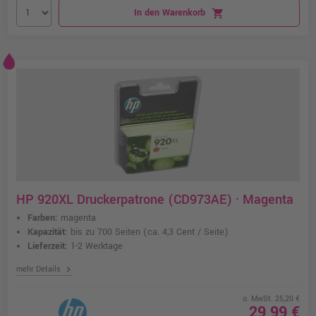
In den Warenkorb
shopping_cart
HP 920XL Druckerpatrone (CD973AE) · Magenta
Farben:
magenta
Kapazität:
bis zu 700 Seiten
(ca. 4,3 Cent / Seite)
Lieferzeit:
1-2 Werktage
chevron_right
mehr Details
o. MwSt. 25,20 €
29,99 €