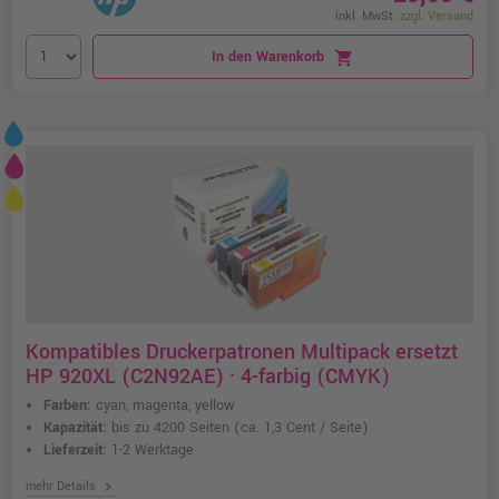
inkl. MwSt.
zzgl. Versand
In den Warenkorb
shopping_cart
Kompatibles Druckerpatronen Multipack ersetzt
HP 920XL (C2N92AE) · 4-farbig (CMYK)
Farben:
cyan, magenta, yellow
Kapazität:
bis zu 4200 Seiten
(ca. 1,3 Cent / Seite)
Lieferzeit:
1-2 Werktage
chevron_right
mehr Details