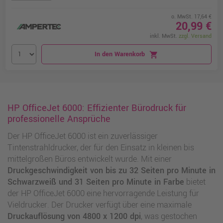
o. MwSt. 17,64 €
20,99 €
inkl. MwSt.
zzgl. Versand
In den Warenkorb
shopping_cart
HP OfficeJet 6000: Effizienter Bürodruck für
professionelle Ansprüche
Der HP OfficeJet 6000 ist ein zuverlässiger
Tintenstrahldrucker, der für den Einsatz in kleinen bis
mittelgroßen Büros entwickelt wurde. Mit einer
Druckgeschwindigkeit von bis zu 32 Seiten pro Minute in
Schwarzweiß und 31 Seiten pro Minute in Farbe
bietet
der HP OfficeJet 6000 eine hervorragende Leistung für
Vieldrucker. Der Drucker verfügt über eine maximale
Druckauflösung von 4800 x 1200 dpi
, was gestochen