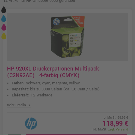
12
Artikel für HP OfficeJet 6000 gefunden
HP 920XL Druckerpatronen Multipack
(C2N92AE) · 4-farbig (CMYK)
Farben:
schwarz, cyan, magenta, yellow
Kapazität:
bis zu 3300 Seiten
(ca. 3,6 Cent / Seite)
Lieferzeit:
1-2 Werktage
chevron_right
mehr Details
o. MwSt. 99,99 €
118,99 €
inkl. MwSt.
zzgl. Versand