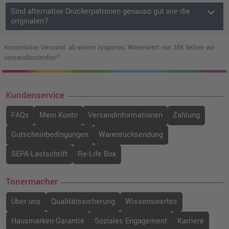
keyboard_arrow_down
Sind alternative Druckerpatronen genauso gut wie die
originalen?
Kostenloser Versand: ab einem Ampertec Warenwert von 35€ liefern wir
versandkostenfrei!¹
Kundenservice
FAQs
Mein Konto
Versandinformationen
Zahlung
Gutscheinbedingungen
Warenrücksendung
SEPA-Lastschrift
Re-Life Box
Tonermacher
Über uns
Qualitätssicherung
Wissenswertes
Hausmarken-Garantie
Soziales Engagement
Karriere