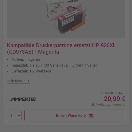
Kompatible Druckerpatrone ersetzt HP 920XL
(CD973AE) · Magenta
Farben:
magenta
Kapazität:
bis zu 1400 Seiten
(ca. 1,5 Cent / Seite)
Lieferzeit:
1-2 Werktage
chevron_right
mehr Details
o. MwSt. 17,64 €
20,99 €
inkl. MwSt.
zzgl. Versand
In den Warenkorb
shopping_cart