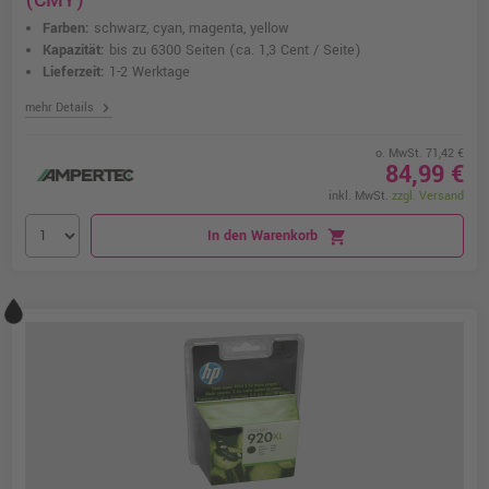
(CMY)
Farben:
schwarz, cyan, magenta, yellow
Kapazität:
bis zu 6300 Seiten
(ca. 1,3 Cent / Seite)
Lieferzeit:
1-2 Werktage
chevron_right
mehr Details
o. MwSt. 71,42 €
84,99 €
inkl. MwSt.
zzgl. Versand
In den Warenkorb
shopping_cart