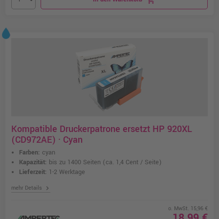
Kompatible Druckerpatrone ersetzt HP 920XL
(CD972AE) · Cyan
Farben:
cyan
Kapazität:
bis zu 1400 Seiten
(ca. 1,4 Cent / Seite)
Lieferzeit:
1-2 Werktage
chevron_right
mehr Details
o. MwSt. 15,96 €
18,99 €