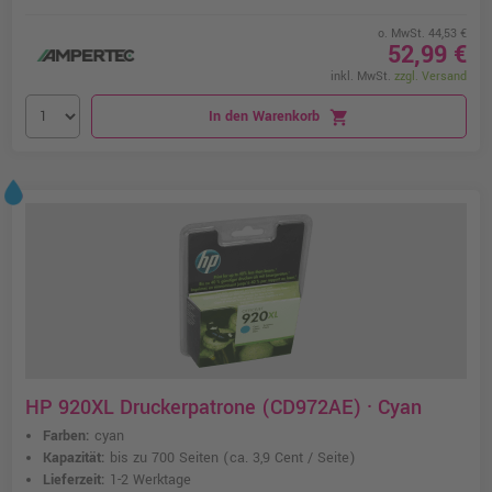
o. MwSt. 44,53 €
52,99 €
inkl. MwSt.
zzgl. Versand
In den Warenkorb
shopping_cart
HP 920XL Druckerpatrone (CD972AE) · Cyan
Farben:
cyan
Kapazität:
bis zu 700 Seiten
(ca. 3,9 Cent / Seite)
Lieferzeit:
1-2 Werktage