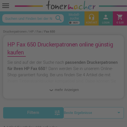
menu
Modell-
headset_mic
person
shopping_cart
search
suche
keyboard_arrow_up
KONTAKT
LOGIN
€ 0,00
Druckerpatronen
HP
Fax
Fax 650
HP Fax 650 Druckerpatronen online günstig
kaufen
Sie sind auf der der Suche nach
passenden Druckerpatronen
für Ihren HP Fax 650
? Dann werden Sie in unserem Online-
Shop garantiert fündig. Bei uns finden Sie 4 Artikel die mit
Ihrem Tintenstrahldrucker kompatibel sind. Dabei können Sie
aus
originalen Druckerpatronen von HP
wählen oder zu
mehr Anzeigen
unserer Hausmarke Ampertec
greifen.
tune
Filtern