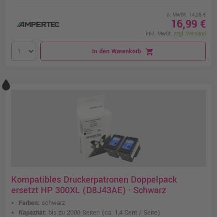
o. MwSt. 14,28 €
16,99 €
inkl. MwSt.
zzgl. Versand
In den Warenkorb
shopping_cart
Kompatibles Druckerpatronen Doppelpack
ersetzt HP 300XL (D8J43AE) · Schwarz
Farben:
schwarz
Kapazität:
bis zu 2000 Seiten
(ca. 1,4 Cent / Seite)