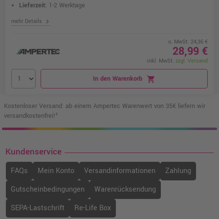
Lieferzeit:
1-2 Werktage
chevron_right
mehr Details
o. MwSt. 24,36 €
28,99 €
inkl. MwSt.
zzgl. Versand
In den Warenkorb
shopping_cart
Kostenloser Versand: ab einem Ampertec Warenwert von 35€ liefern wir
versandkostenfrei!¹
Kundenservice
FAQs
Mein Konto
Versandinformationen
Zahlung
Gutscheinbedingungen
Warenrücksendung
SEPA-Lastschrift
Re-Life Box