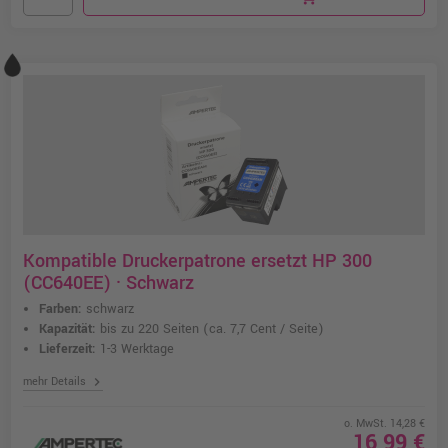
Kompatible Druckerpatrone ersetzt HP 300
(CC640EE) · Schwarz
Farben:
schwarz
Kapazität:
bis zu 220 Seiten
(ca. 7,7 Cent / Seite)
Lieferzeit:
1-3 Werktage
chevron_right
mehr Details
o. MwSt. 14,28 €
16,99 €