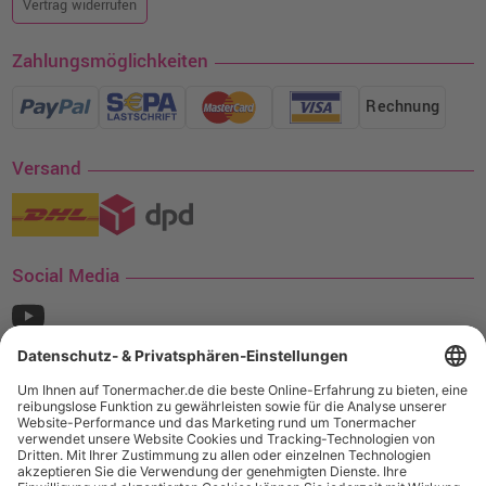
Vertrag widerrufen
Zahlungsmöglichkeiten
Rechnung
Versand
Social Media
¹ Nur gültig für den Versand innerhalb Deutschlands. Befindet sich ein Warenwert
von mindestens 35€ (inkl. Mwst.) an Ampertec Artikeln in Ihrem Warenkorb, ist der
Versand für Sie kostenfrei.