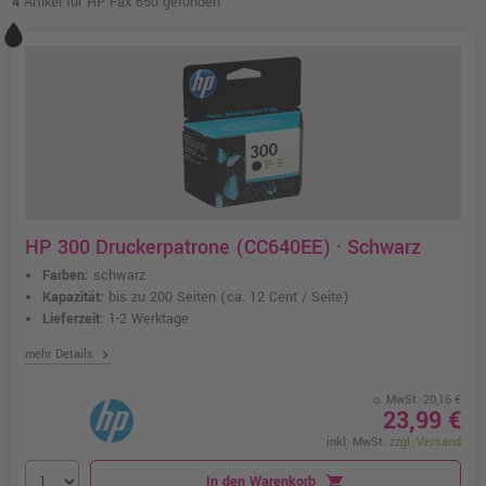
4
Artikel für HP Fax 650 gefunden
HP 300 Druckerpatrone (CC640EE) · Schwarz
Farben:
schwarz
Kapazität:
bis zu 200 Seiten
(ca. 12 Cent / Seite)
Lieferzeit:
1-2 Werktage
chevron_right
mehr Details
o. MwSt. 20,16 €
23,99 €
inkl. MwSt.
zzgl. Versand
In den Warenkorb
shopping_cart