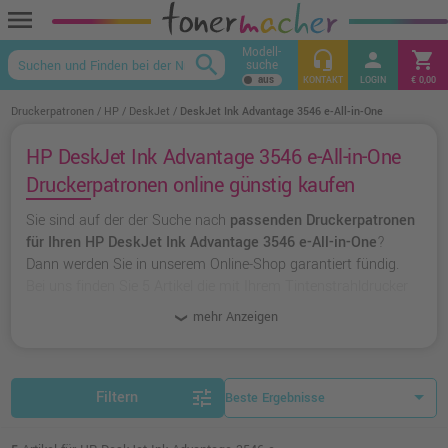
menu
Modell-
headset_mic
person
shopping_cart
search
suche
keyboard_arrow_up
KONTAKT
LOGIN
€ 0,00
Druckerpatronen
HP
DeskJet
DeskJet Ink Advantage 3546 e-All-in-One
HP DeskJet Ink Advantage 3546 e-All-in-One
Druckerpatronen online günstig kaufen
Sie sind auf der der Suche nach
passenden Druckerpatronen
für Ihren HP DeskJet Ink Advantage 3546 e-All-in-One
?
Dann werden Sie in unserem Online-Shop garantiert fündig.
Bei uns finden Sie 5 Artikel die mit Ihrem Tintenstrahldrucker
kompatibel sind. Dabei können Sie aus
originalen
mehr Anzeigen
Druckerpatronen von HP
wählen oder zu
unserer Hausmarke
Ampertec
greifen.
tune
Filtern