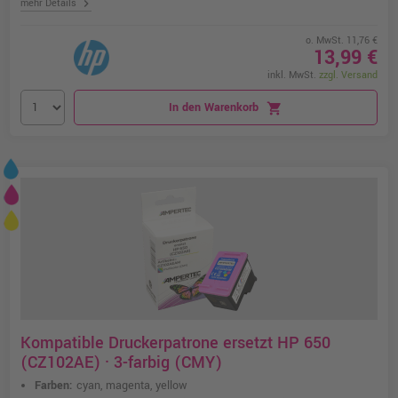
chevron_right
mehr Details
o. MwSt. 11,76 €
13,99 €
inkl. MwSt.
zzgl. Versand
In den Warenkorb
shopping_cart
Kompatible Druckerpatrone ersetzt HP 650
(CZ102AE) · 3-farbig (CMY)
Farben:
cyan, magenta, yellow