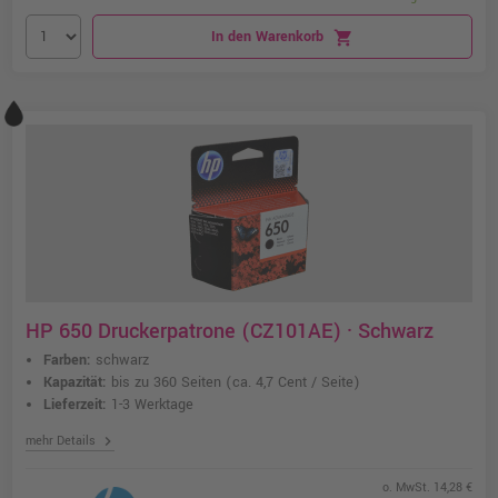
In den Warenkorb
shopping_cart
HP 650 Druckerpatrone (CZ101AE) · Schwarz
Farben:
schwarz
Kapazität:
bis zu 360 Seiten
(ca. 4,7 Cent / Seite)
Lieferzeit:
1-3 Werktage
chevron_right
mehr Details
o. MwSt. 14,28 €