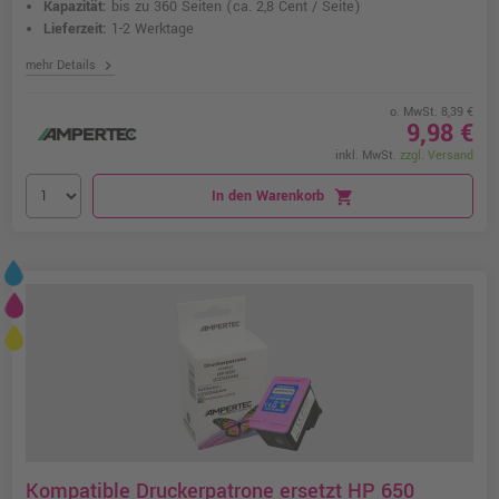
Kapazität:
bis zu 360 Seiten
(ca. 2,8 Cent / Seite)
Lieferzeit:
1-2 Werktage
chevron_right
mehr Details
o. MwSt. 8,39 €
9,98 €
inkl. MwSt.
zzgl. Versand
In den Warenkorb
shopping_cart
Kompatible Druckerpatrone ersetzt HP 650