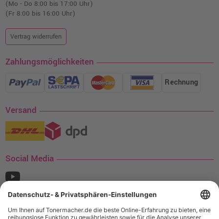
(Mo - Do 8:00 bis 17:00 Uhr)
(Fr 8:00 bis 16:00 Uhr)
Vertrag widerrufen
Zahlungsmöglichkeiten
Rechnung
Versand
Social Media
¹ Nur gültig für den Versand innerhalb Deutschlands. Befindet sich ein Warenwert
von mindestens 35€ (inkl. Mwst.) an Ampertec Artikeln in Ihrem Warenkorb, ist der