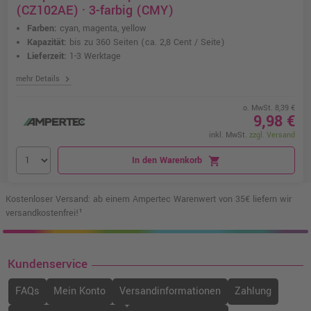
(CZ102AE) · 3-farbig (CMY)
Farben:
cyan, magenta, yellow
Kapazität:
bis zu 360 Seiten
(ca. 2,8 Cent / Seite)
Lieferzeit:
1-3 Werktage
chevron_right
mehr Details
o. MwSt. 8,39 €
9,98 €
inkl. MwSt.
zzgl. Versand
In den Warenkorb
shopping_cart
Kostenloser Versand: ab einem Ampertec Warenwert von 35€ liefern wir
versandkostenfrei!¹
Kundenservice
FAQs
Mein Konto
Versandinformationen
Zahlung