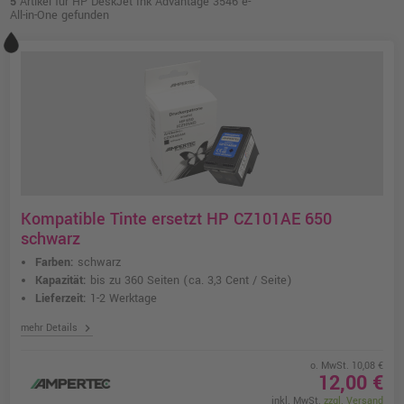
5
Artikel für HP DeskJet Ink Advantage 3546 e-
All-in-One gefunden
Kompatible Tinte ersetzt HP CZ101AE 650
schwarz
Farben:
schwarz
Kapazität:
bis zu 360 Seiten
(ca. 3,3 Cent / Seite)
Lieferzeit:
1-2 Werktage
chevron_right
mehr Details
o. MwSt. 10,08 €
12,00 €
inkl. MwSt.
zzgl. Versand