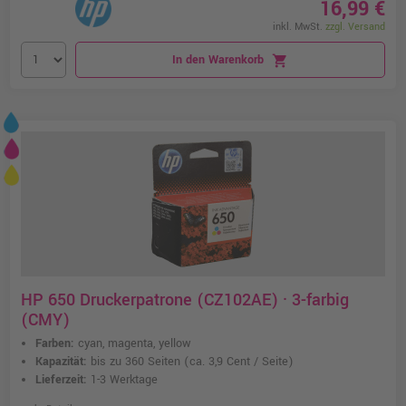
16,99 €
inkl. MwSt.
zzgl. Versand
In den Warenkorb
shopping_cart
HP 650 Druckerpatrone (CZ102AE) · 3-farbig
(CMY)
Farben:
cyan, magenta, yellow
Kapazität:
bis zu 360 Seiten
(ca. 3,9 Cent / Seite)
Lieferzeit:
1-3 Werktage