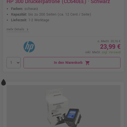
HP 300 Druckerpatrone (CC640EE) · Schwarz
Farben:
schwarz
Kapazität:
bis zu 200 Seiten
(ca. 12 Cent / Seite)
Lieferzeit:
1-2 Werktage
chevron_right
mehr Details
o. MwSt. 20,16 €
23,99 €
inkl. MwSt.
zzgl. Versand
In den Warenkorb
shopping_cart