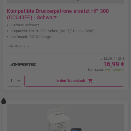
Kompatible Druckerpatrone ersetzt HP 300
(CC640EE) · Schwarz
Farben:
schwarz
Kapazität:
bis zu 220 Seiten
(ca. 7,7 Cent / Seite)
Lieferzeit:
1-3 Werktage
chevron_right
mehr Details
o. MwSt. 14,28 €
16,99 €
inkl. MwSt.
zzgl. Versand
In den Warenkorb
shopping_cart