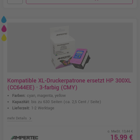
Kompatible XL-Druckerpatrone ersetzt HP 300XL
(CC644EE) · 3-farbig (CMY)
Farben:
cyan, magenta, yellow
Kapazität:
bis zu 630 Seiten
(ca. 2,5 Cent / Seite)
Lieferzeit:
1-2 Werktage
chevron_right
mehr Details
o. MwSt. 13,44 €
15,99 €