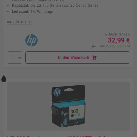
Kapazität:
bis zu 165 Seiten
(ca. 20 Cent / Seite)
Lieferzeit:
1-2 Werktage
chevron_right
mehr Details
o. MwSt. 27,72 €
32,99 €
inkl. MwSt.
zzgl. Versand
In den Warenkorb
shopping_cart