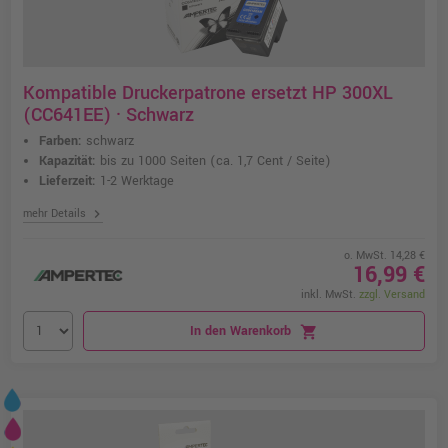
Kompatible Druckerpatrone ersetzt HP 300XL
(CC641EE) · Schwarz
Farben:
schwarz
Kapazität:
bis zu 1000 Seiten
(ca. 1,7 Cent / Seite)
Lieferzeit:
1-2 Werktage
chevron_right
mehr Details
o. MwSt. 14,28 €
16,99 €
inkl. MwSt.
zzgl. Versand
In den Warenkorb
shopping_cart