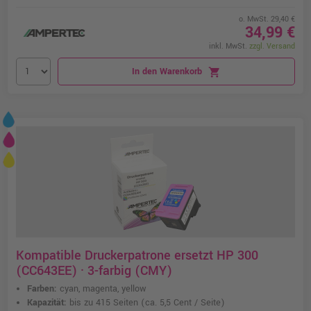
o. MwSt. 29,40 €
34,99 €
inkl. MwSt.
zzgl. Versand
In den Warenkorb
shopping_cart
Kompatible Druckerpatrone ersetzt HP 300
(CC643EE) · 3-farbig (CMY)
Farben:
cyan, magenta, yellow
Kapazität:
bis zu 415 Seiten
(ca. 5,5 Cent / Seite)