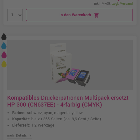
inkl. MwSt.
zzgl. Versand
In den Warenkorb
shopping_cart
Kompatibles Druckerpatronen Multipack ersetzt
HP 300 (CN637EE) · 4-farbig (CMYK)
Farben:
schwarz, cyan, magenta, yellow
Kapazität:
bis zu 365 Seiten
(ca. 9,6 Cent / Seite)
Lieferzeit:
1-2 Werktage
chevron_right
mehr Details