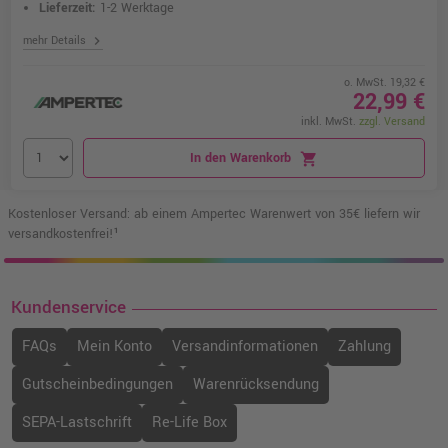
Lieferzeit:
1-2 Werktage
chevron_right
mehr Details
o. MwSt. 19,32 €
22,99 €
inkl. MwSt.
zzgl. Versand
In den Warenkorb
shopping_cart
Kostenloser Versand: ab einem Ampertec Warenwert von 35€ liefern wir
versandkostenfrei!¹
Kundenservice
FAQs
Mein Konto
Versandinformationen
Zahlung
Gutscheinbedingungen
Warenrücksendung
SEPA-Lastschrift
Re-Life Box