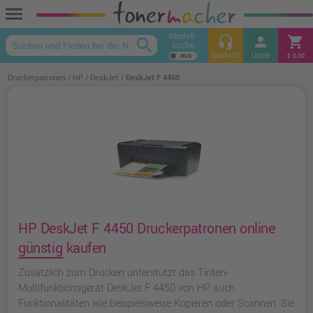
menu
Modell-
headset_mic
person
shopping_cart
search
suche
keyboard_arrow_up
KONTAKT
LOGIN
€ 0,00
Druckerpatronen
HP
DeskJet
DeskJet F 4450
HP DeskJet F 4450 Druckerpatronen online
günstig kaufen
Zusätzlich zum Drucken unterstützt das Tinten-
Multifunktionsgerät DeskJet F 4450 von HP auch
Funktionalitäten wie beispielsweise Kopieren oder Scannen. Sie