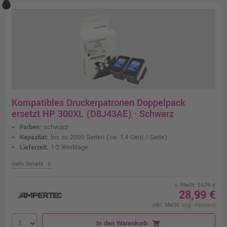
Kompatibles Druckerpatronen Doppelpack
ersetzt HP 300XL (D8J43AE) · Schwarz
Farben:
schwarz
Kapazität:
bis zu 2000 Seiten
(ca. 1,4 Cent / Seite)
Lieferzeit:
1-2 Werktage
chevron_right
mehr Details
o. MwSt. 24,36 €
28,99 €
inkl. MwSt.
zzgl. Versand
In den Warenkorb
shopping_cart