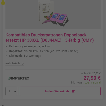
Kompatibles Druckerpatronen Doppelpack
ersetzt HP 300XL (D8J44AE) · 3-farbig (CMY)
Farben:
cyan, magenta, yellow
Kapazität:
bis zu 1260 Seiten
(ca. 2,2 Cent / Seite)
Lieferzeit:
1-2 Werktage
chevron_right
mehr Details
o. MwSt. 23,52 €
27,99 €
inkl. MwSt.
zzgl. Versand
In den Warenkorb
shopping_cart