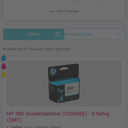
bekommen bei uns kompatible und originale Druckköpfe für
den Drucker.
mehr Anzeigen
tune
Filtern
9
Artikel für HP DeskJet F 4450 gefunden
HP 300 Druckerpatrone (CC643EE) · 3-farbig
(CMY)
Farben:
cyan, magenta, yellow