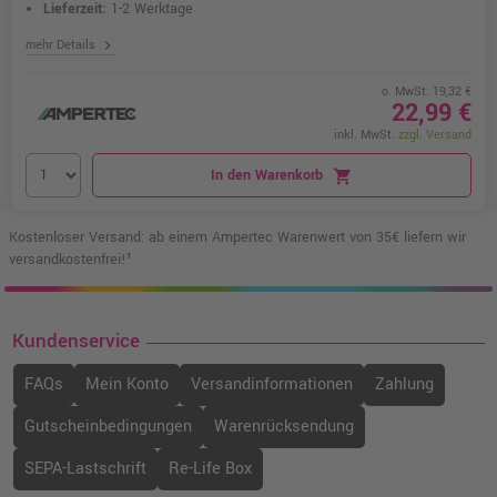
Lieferzeit:
1-2 Werktage
chevron_right
mehr Details
o. MwSt. 19,32 €
22,99 €
inkl. MwSt.
zzgl. Versand
In den Warenkorb
shopping_cart
Kostenloser Versand: ab einem Ampertec Warenwert von 35€ liefern wir
versandkostenfrei!¹
Kundenservice
FAQs
Mein Konto
Versandinformationen
Zahlung
Gutscheinbedingungen
Warenrücksendung
SEPA-Lastschrift
Re-Life Box