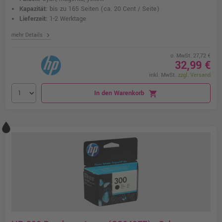
Kapazität:
bis zu 165 Seiten
(ca. 20 Cent / Seite)
Lieferzeit:
1-2 Werktage
chevron_right
mehr Details
o. MwSt. 27,72 €
32,99 €
inkl. MwSt.
zzgl. Versand
In den Warenkorb
shopping_cart