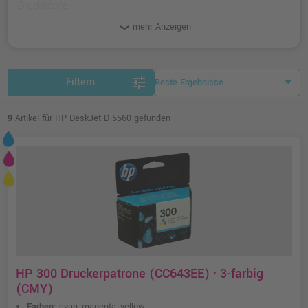
Druckköpfe.
mehr Anzeigen
tune
Filtern
9
Artikel für HP DeskJet D 5560 gefunden
HP 300 Druckerpatrone (CC643EE) · 3-farbig
(CMY)
Farben:
cyan, magenta, yellow