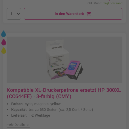
inkl. MwSt.
zzgl. Versand
In den Warenkorb
shopping_cart
Kompatible XL-Druckerpatrone ersetzt HP 300XL
(CC644EE) · 3-farbig (CMY)
Farben:
cyan, magenta, yellow
Kapazität:
bis zu 630 Seiten
(ca. 2,5 Cent / Seite)
Lieferzeit:
1-2 Werktage
chevron_right
mehr Details