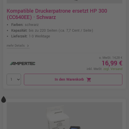
Kompatible Druckerpatrone ersetzt HP 300
(CC640EE) · Schwarz
Farben:
schwarz
Kapazität:
bis zu 220 Seiten
(ca. 7,7 Cent / Seite)
Lieferzeit:
1-3 Werktage
chevron_right
mehr Details
o. MwSt. 14,28 €
16,99 €
inkl. MwSt.
zzgl. Versand
In den Warenkorb
shopping_cart