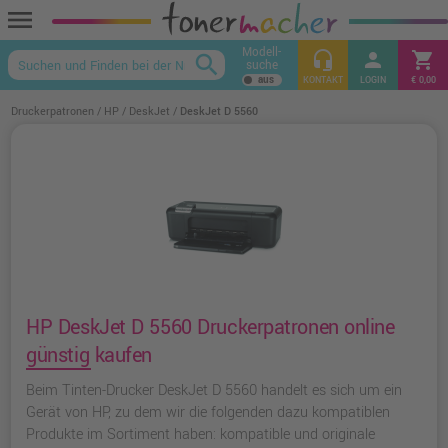
menu
Modell-
headset_mic
person
shopping_cart
search
suche
keyboard_arrow_up
KONTAKT
LOGIN
€ 0,00
Druckerpatronen
HP
DeskJet
DeskJet D 5560
HP DeskJet D 5560 Druckerpatronen online
günstig kaufen
Beim Tinten-Drucker DeskJet D 5560 handelt es sich um ein
Gerät von HP, zu dem wir die folgenden dazu kompatiblen
Produkte im Sortiment haben: kompatible und originale