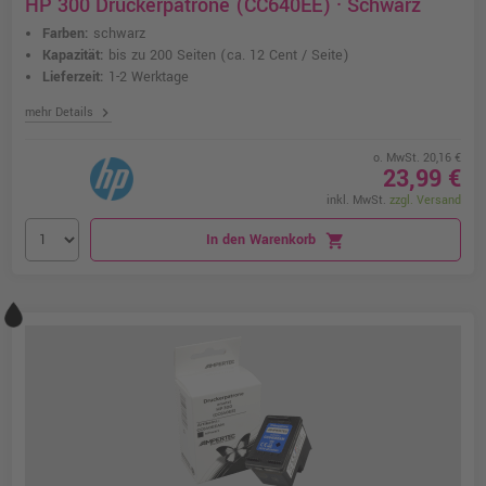
HP 300 Druckerpatrone (CC640EE) · Schwarz
Farben:
schwarz
Kapazität:
bis zu 200 Seiten
(ca. 12 Cent / Seite)
Lieferzeit:
1-2 Werktage
chevron_right
mehr Details
o. MwSt. 20,16 €
23,99 €
inkl. MwSt.
zzgl. Versand
In den Warenkorb
shopping_cart