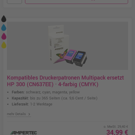
Kompatibles Druckerpatronen Multipack ersetzt
HP 300 (CN637EE) · 4-farbig (CMYK)
Farben:
schwarz, cyan, magenta, yellow
Kapazität:
bis zu 365 Seiten
(ca. 9,6 Cent / Seite)
Lieferzeit:
1-2 Werktage
chevron_right
mehr Details
o. MwSt. 29,40 €
34,99 €