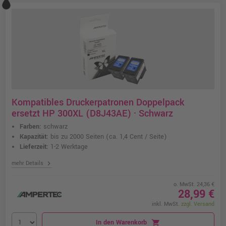
Kompatibles Druckerpatronen Doppelpack
ersetzt HP 300XL (D8J43AE) · Schwarz
Farben:
schwarz
Kapazität:
bis zu 2000 Seiten
(ca. 1,4 Cent / Seite)
Lieferzeit:
1-2 Werktage
chevron_right
mehr Details
o. MwSt. 24,36 €
28,99 €
inkl. MwSt.
zzgl. Versand
In den Warenkorb
shopping_cart