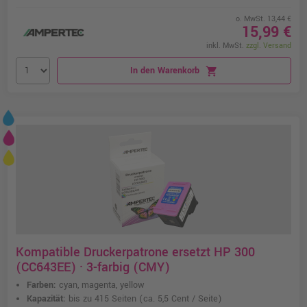
o. MwSt. 13,44 €
15,99 €
inkl. MwSt.
zzgl. Versand
In den Warenkorb
shopping_cart
Kompatible Druckerpatrone ersetzt HP 300
(CC643EE) · 3-farbig (CMY)
Farben:
cyan, magenta, yellow
Kapazität:
bis zu 415 Seiten
(ca. 5,5 Cent / Seite)