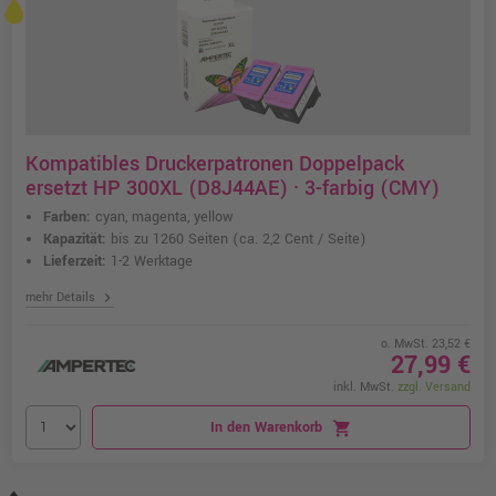
Kompatibles Druckerpatronen Doppelpack
ersetzt HP 300XL (D8J44AE) · 3-farbig (CMY)
Farben:
cyan, magenta, yellow
Kapazität:
bis zu 1260 Seiten
(ca. 2,2 Cent / Seite)
Lieferzeit:
1-2 Werktage
chevron_right
mehr Details
o. MwSt. 23,52 €
27,99 €
inkl. MwSt.
zzgl. Versand
In den Warenkorb
shopping_cart