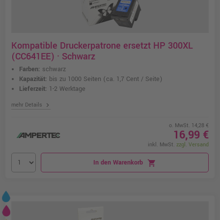
Kompatible Druckerpatrone ersetzt HP 300XL
(CC641EE) · Schwarz
Farben:
schwarz
Kapazität:
bis zu 1000 Seiten
(ca. 1,7 Cent / Seite)
Lieferzeit:
1-2 Werktage
chevron_right
mehr Details
o. MwSt. 14,28 €
16,99 €
inkl. MwSt.
zzgl. Versand
In den Warenkorb
shopping_cart