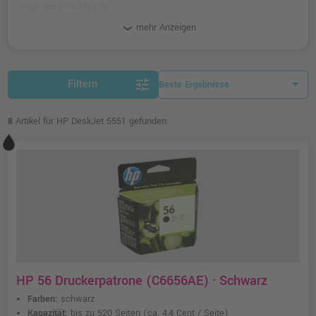
originale Druckköpfe.
mehr Anzeigen
tune
Filtern
8
Artikel für HP DeskJet 5551 gefunden
HP 56 Druckerpatrone (C6656AE) · Schwarz
Farben:
schwarz
Kapazität:
bis zu 520 Seiten
(ca. 4,4 Cent / Seite)