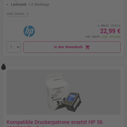
Lieferzeit:
1-2 Werktage
chevron_right
mehr Details
o. MwSt. 19,32 €
22,99 €
inkl. MwSt.
zzgl. Versand
In den Warenkorb
shopping_cart
Kompatible Druckerpatrone ersetzt HP 56