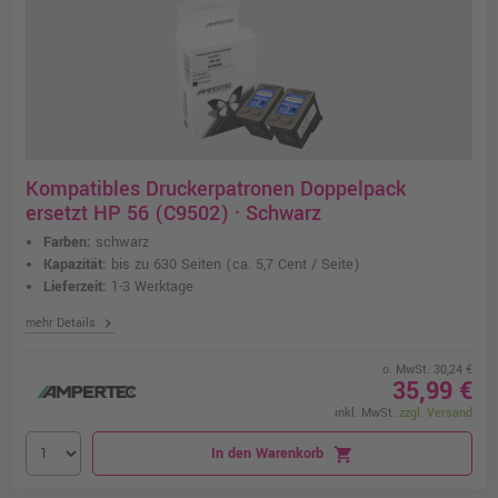
Kompatibles Druckerpatronen Doppelpack
ersetzt HP 56 (C9502) · Schwarz
Farben:
schwarz
Kapazität:
bis zu 630 Seiten
(ca. 5,7 Cent / Seite)
Lieferzeit:
1-3 Werktage
chevron_right
mehr Details
o. MwSt. 30,24 €
35,99 €
inkl. MwSt.
zzgl. Versand
In den Warenkorb
shopping_cart