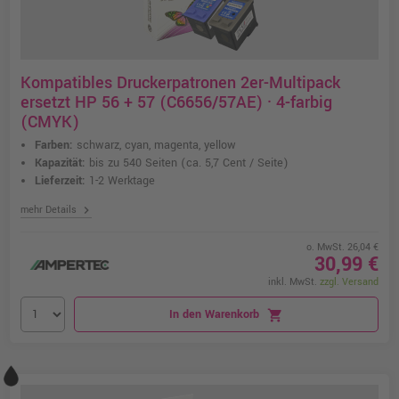
Kompatibles Druckerpatronen 2er-Multipack
ersetzt HP 56 + 57 (C6656/57AE) · 4-farbig
(CMYK)
Farben:
schwarz, cyan, magenta, yellow
Kapazität:
bis zu 540 Seiten
(ca. 5,7 Cent / Seite)
Lieferzeit:
1-2 Werktage
chevron_right
mehr Details
o. MwSt. 26,04 €
30,99 €
inkl. MwSt.
zzgl. Versand
In den Warenkorb
shopping_cart