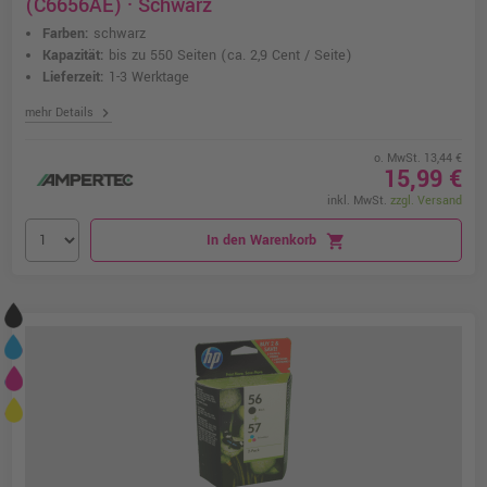
(C6656AE) · Schwarz
Farben:
schwarz
Kapazität:
bis zu 550 Seiten
(ca. 2,9 Cent / Seite)
Lieferzeit:
1-3 Werktage
chevron_right
mehr Details
o. MwSt. 13,44 €
15,99 €
inkl. MwSt.
zzgl. Versand
In den Warenkorb
shopping_cart