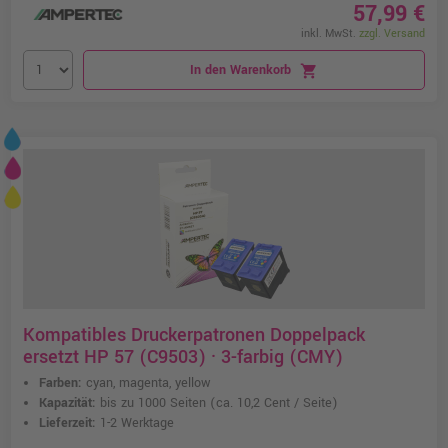
57,99 €
inkl. MwSt.
zzgl. Versand
In den Warenkorb
shopping_cart
Kompatibles Druckerpatronen Doppelpack
ersetzt HP 57 (C9503) · 3-farbig (CMY)
Farben:
cyan, magenta, yellow
Kapazität:
bis zu 1000 Seiten
(ca. 10,2 Cent / Seite)
Lieferzeit:
1-2 Werktage