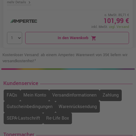
chevron_right
mehr Details
o. MwSt. 85,71 €
101,99 €
inkl. MwSt.
zzgl. Versand
In den Warenkorb
shopping_cart
Kostenloser Versand: ab einem Ampertec Warenwert von 35€ liefern wir
versandkostenfrei!¹
Kundenservice
FAQs
Mein Konto
Versandinformationen
Zahlung
Gutscheinbedingungen
Warenrücksendung
SEPA-Lastschrift
Re-Life Box
Tonermacher