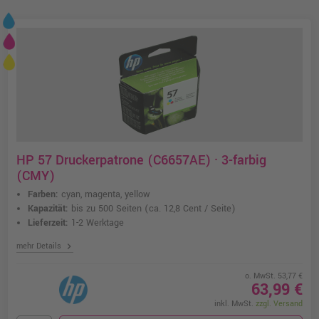
HP 57 Druckerpatrone (C6657AE) · 3-farbig
(CMY)
Farben:
cyan, magenta, yellow
Kapazität:
bis zu 500 Seiten
(ca. 12,8 Cent / Seite)
Lieferzeit:
1-2 Werktage
chevron_right
mehr Details
o. MwSt. 53,77 €
63,99 €
inkl. MwSt.
zzgl. Versand