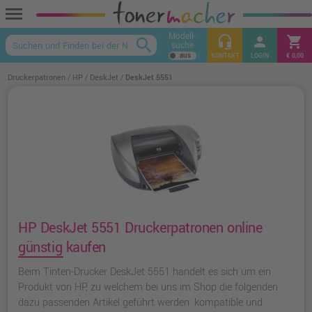
menu
Modell-
headset_mic
person
shopping_cart
search
suche
keyboard_arrow_up
KONTAKT
LOGIN
€ 0,00
Druckerpatronen
HP
DeskJet
DeskJet 5551
HP DeskJet 5551 Druckerpatronen online
günstig kaufen
Beim Tinten-Drucker DeskJet 5551 handelt es sich um ein
Produkt von HP, zu welchem bei uns im Shop die folgenden
dazu passenden Artikel geführt werden: kompatible und