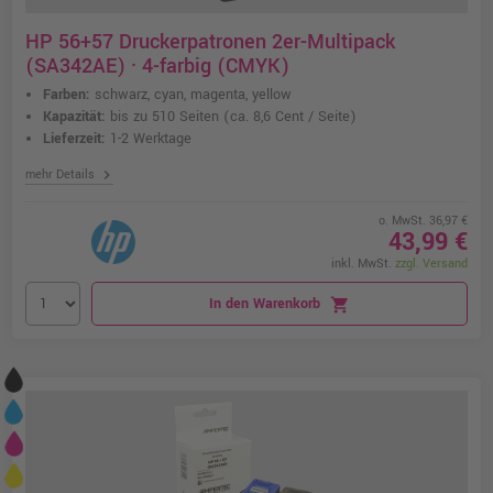
HP 56+57 Druckerpatronen 2er-Multipack
(SA342AE) · 4-farbig (CMYK)
Farben:
schwarz, cyan, magenta, yellow
Kapazität:
bis zu 510 Seiten
(ca. 8,6 Cent / Seite)
Lieferzeit:
1-2 Werktage
chevron_right
mehr Details
o. MwSt. 36,97 €
43,99 €
inkl. MwSt.
zzgl. Versand
In den Warenkorb
shopping_cart