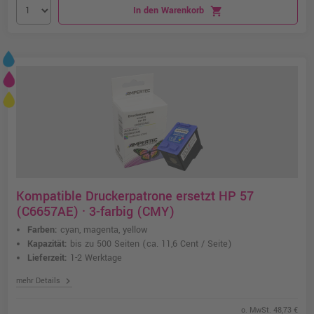
In den Warenkorb
shopping_cart
Kompatible Druckerpatrone ersetzt HP 57
(C6657AE) · 3-farbig (CMY)
Farben:
cyan, magenta, yellow
Kapazität:
bis zu 500 Seiten
(ca. 11,6 Cent / Seite)
Lieferzeit:
1-2 Werktage
chevron_right
mehr Details
o. MwSt. 48,73 €