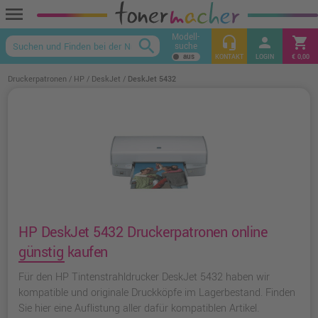
menu
Modell-
headset_mic
person
shopping_cart
search
suche
keyboard_arrow_up
KONTAKT
LOGIN
€ 0,00
Druckerpatronen
HP
DeskJet
DeskJet 5432
HP DeskJet 5432 Druckerpatronen online
günstig kaufen
Für den HP Tintenstrahldrucker DeskJet 5432 haben wir
kompatible und originale Druckköpfe im Lagerbestand. Finden
Sie hier eine Auflistung aller dafür kompatiblen Artikel.