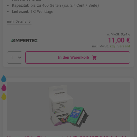
Kapazität:
bis zu 400 Seiten
(ca. 2,7 Cent / Seite)
Lieferzeit:
1-2 Werktage
chevron_right
mehr Details
o. MwSt. 9,24 €
11,00 €
inkl. MwSt.
zzgl. Versand
In den Warenkorb
shopping_cart