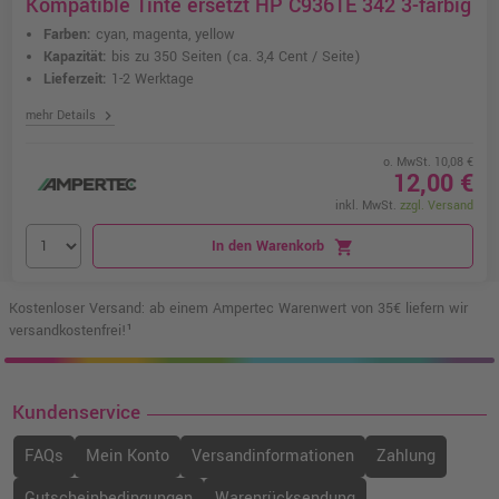
Kompatible Tinte ersetzt HP C9361E 342 3-farbig
Farben:
cyan, magenta, yellow
Kapazität:
bis zu 350 Seiten
(ca. 3,4 Cent / Seite)
Lieferzeit:
1-2 Werktage
chevron_right
mehr Details
o. MwSt. 10,08 €
12,00 €
inkl. MwSt.
zzgl. Versand
In den Warenkorb
shopping_cart
Kostenloser Versand: ab einem Ampertec Warenwert von 35€ liefern wir
versandkostenfrei!¹
Kundenservice
FAQs
Mein Konto
Versandinformationen
Zahlung
Gutscheinbedingungen
Warenrücksendung