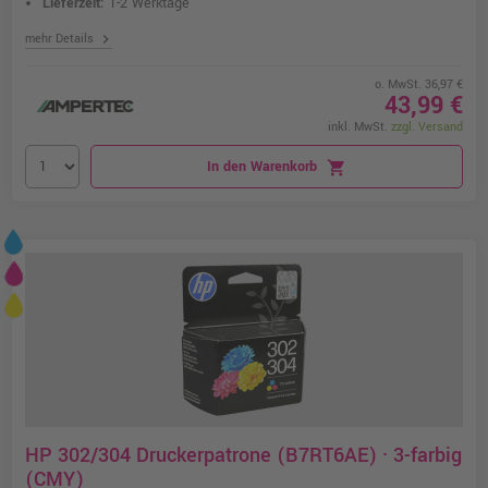
Lieferzeit:
1-2 Werktage
chevron_right
mehr Details
o. MwSt. 36,97 €
43,99 €
inkl. MwSt.
zzgl. Versand
In den Warenkorb
shopping_cart
HP 302/304 Druckerpatrone (B7RT6AE) · 3-farbig
(CMY)