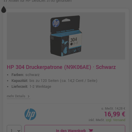
17
Artikel für HP DeskJet 3750 gefunden
HP 304 Druckerpatrone (N9K06AE) · Schwarz
Farben:
schwarz
Kapazität:
bis zu 120 Seiten
(ca. 14,2 Cent / Seite)
Lieferzeit:
1-2 Werktage
chevron_right
mehr Details
o. MwSt. 14,28 €
16,99 €
inkl. MwSt.
zzgl. Versand
In den Warenkorb
shopping_cart