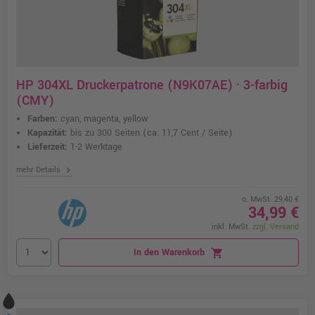
HP 304XL Druckerpatrone (N9K07AE) · 3-farbig
(CMY)
Farben:
cyan, magenta, yellow
Kapazität:
bis zu 300 Seiten
(ca. 11,7 Cent / Seite)
Lieferzeit:
1-2 Werktage
chevron_right
mehr Details
o. MwSt. 29,40 €
34,99 €
inkl. MwSt.
zzgl. Versand
In den Warenkorb
shopping_cart