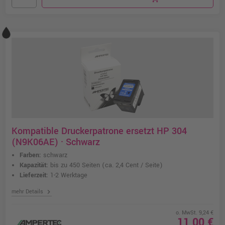
Kompatible Druckerpatrone ersetzt HP 304
(N9K06AE) · Schwarz
Farben:
schwarz
Kapazität:
bis zu 450 Seiten
(ca. 2,4 Cent / Seite)
Lieferzeit:
1-2 Werktage
chevron_right
mehr Details
o. MwSt. 9,24 €
11,00 €