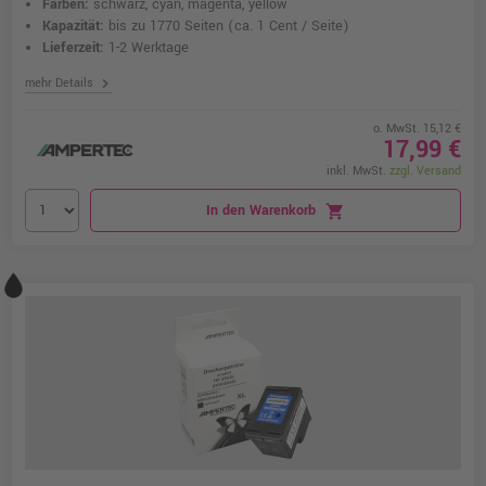
Farben:
schwarz, cyan, magenta, yellow
Kapazität:
bis zu 1770 Seiten
(ca. 1 Cent / Seite)
Lieferzeit:
1-2 Werktage
chevron_right
mehr Details
o. MwSt. 15,12 €
17,99 €
inkl. MwSt.
zzgl. Versand
In den Warenkorb
shopping_cart