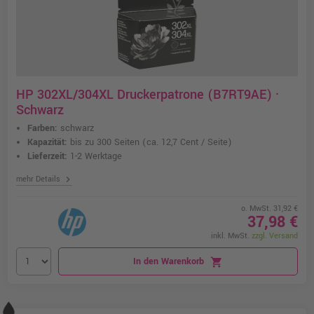
HP 302XL/304XL Druckerpatrone (B7RT9AE) ·
Schwarz
Farben:
schwarz
Kapazität:
bis zu 300 Seiten
(ca. 12,7 Cent / Seite)
Lieferzeit:
1-2 Werktage
chevron_right
mehr Details
o. MwSt. 31,92 €
37,98 €
inkl. MwSt.
zzgl. Versand
In den Warenkorb
shopping_cart