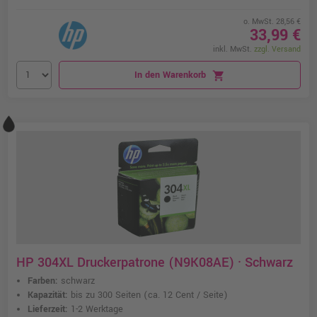
o. MwSt. 28,56 €
33,99 €
inkl. MwSt.
zzgl. Versand
In den Warenkorb
shopping_cart
HP 304XL Druckerpatrone (N9K08AE) · Schwarz
Farben:
schwarz
Kapazität:
bis zu 300 Seiten
(ca. 12 Cent / Seite)
Lieferzeit:
1-2 Werktage