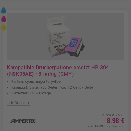
Kompatible Druckerpatrone ersetzt HP 304
(N9K05AE) · 3-farbig (CMY)
Farben:
cyan, magenta, yellow
Kapazität:
bis zu 750 Seiten
(ca. 1,2 Cent / Seite)
Lieferzeit:
1-2 Werktage
chevron_right
mehr Details
o. MwSt. 7,55 €
8,98 €
inkl. MwSt.
zzgl. Versand