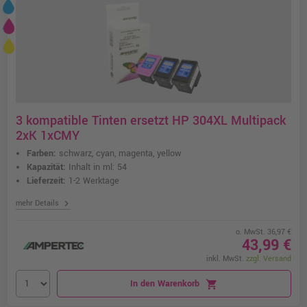
3 kompatible Tinten ersetzt HP 304XL Multipack
2xK 1xCMY
Farben:
schwarz, cyan, magenta, yellow
Kapazität:
Inhalt in ml: 54
Lieferzeit:
1-2 Werktage
chevron_right
mehr Details
o. MwSt. 36,97 €
43,99 €
inkl. MwSt.
zzgl. Versand
In den Warenkorb
shopping_cart