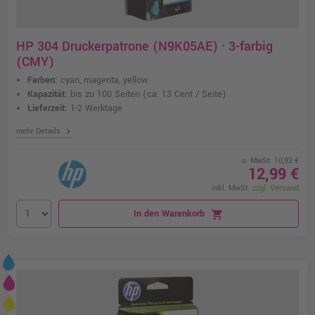
HP 304 Druckerpatrone (N9K05AE) · 3-farbig
(CMY)
Farben:
cyan, magenta, yellow
Kapazität:
bis zu 100 Seiten
(ca. 13 Cent / Seite)
Lieferzeit:
1-2 Werktage
chevron_right
mehr Details
o. MwSt. 10,92 €
12,99 €
inkl. MwSt.
zzgl. Versand
In den Warenkorb
shopping_cart