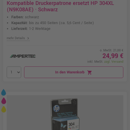
Kompatible Druckerpatrone ersetzt HP 304XL
(N9K08AE) · Schwarz
Farben:
schwarz
Kapazität:
bis zu 450 Seiten
(ca. 5,6 Cent / Seite)
Lieferzeit:
1-2 Werktage
chevron_right
mehr Details
o. MwSt. 21,00 €
24,99 €
inkl. MwSt.
zzgl. Versand
In den Warenkorb
shopping_cart