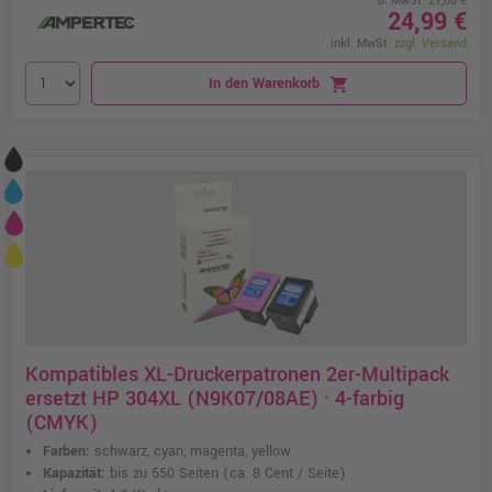
o. MwSt. 21,00 €
24,99 €
inkl. MwSt.
zzgl. Versand
In den Warenkorb
shopping_cart
Kompatibles XL-Druckerpatronen 2er-Multipack
ersetzt HP 304XL (N9K07/08AE) · 4-farbig
(CMYK)
Farben:
schwarz, cyan, magenta, yellow
Kapazität:
bis zu 550 Seiten
(ca. 8 Cent / Seite)