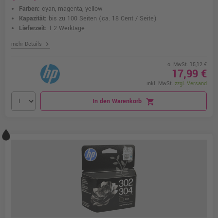
Farben:
cyan, magenta, yellow
Kapazität:
bis zu 100 Seiten
(ca. 18 Cent / Seite)
Lieferzeit:
1-2 Werktage
chevron_right
mehr Details
o. MwSt. 15,12 €
17,99 €
inkl. MwSt.
zzgl. Versand
In den Warenkorb
shopping_cart