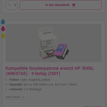
In den Warenkorb
shopping_cart
Kompatible Druckerpatrone ersetzt HP 304XL
(N9K07AE) · 3-farbig (CMY)
Farben:
cyan, magenta, yellow
Kapazität:
bis zu 300 Seiten
(ca. 8,3 Cent / Seite)
Lieferzeit:
1-2 Werktage
chevron_right
mehr Details