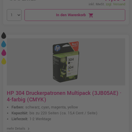
inkl. MwSt.
zzgl. Versand
In den Warenkorb
shopping_cart
HP 304 Druckerpatronen Multipack (3JB05AE) ·
4-farbig (CMYK)
Farben:
schwarz, cyan, magenta, yellow
Kapazität:
bis zu 220 Seiten
(ca. 15,4 Cent / Seite)
Lieferzeit:
1-2 Werktage
chevron_right
mehr Details