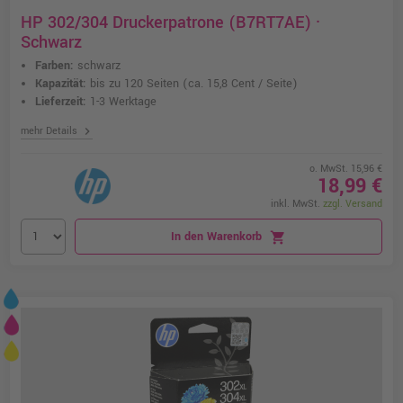
HP 302/304 Druckerpatrone (B7RT7AE) ·
Schwarz
Farben:
schwarz
Kapazität:
bis zu 120 Seiten
(ca. 15,8 Cent / Seite)
Lieferzeit:
1-3 Werktage
chevron_right
mehr Details
o. MwSt. 15,96 €
18,99 €
inkl. MwSt.
zzgl. Versand
In den Warenkorb
shopping_cart