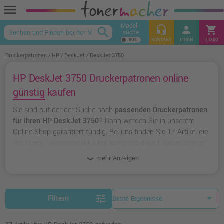
menu
Modell-
headset_mic
person
shopping_cart
search
suche
keyboard_arrow_up
KONTAKT
LOGIN
€ 0,00
Druckerpatronen
HP
DeskJet
DeskJet 3750
HP DeskJet 3750 Druckerpatronen online
günstig kaufen
Sie sind auf der der Suche nach
passenden Druckerpatronen
für Ihren HP DeskJet 3750
? Dann werden Sie in unserem
Online-Shop garantiert fündig. Bei uns finden Sie 17 Artikel die
mit Ihrem Tintenstrahldrucker kompatibel sind. Dabei können
Sie aus
originalen Druckerpatronen von HP
wählen oder zu
mehr Anzeigen
unserer Hausmarke Ampertec
greifen.
tune
Filtern