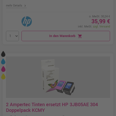
chevron_right
mehr Details
o. MwSt. 30,24 €
35,99 €
inkl. MwSt.
zzgl. Versand
In den Warenkorb
shopping_cart
2 Ampertec Tinten ersetzt HP 3JB05AE 304
Doppelpack KCMY