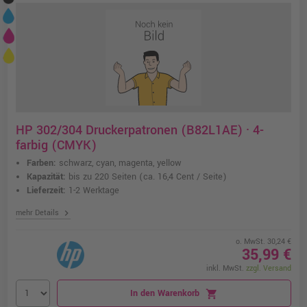
HP 302/304 Druckerpatronen (B82L1AE) · 4-
farbig (CMYK)
Farben:
schwarz, cyan, magenta, yellow
Kapazität:
bis zu 220 Seiten
(ca. 16,4 Cent / Seite)
Lieferzeit:
1-2 Werktage
chevron_right
mehr Details
o. MwSt. 30,24 €
35,99 €
inkl. MwSt.
zzgl. Versand
In den Warenkorb
shopping_cart