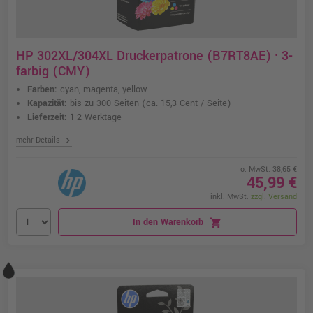
HP 302XL/304XL Druckerpatrone (B7RT8AE) · 3-
farbig (CMY)
Farben:
cyan, magenta, yellow
Kapazität:
bis zu 300 Seiten
(ca. 15,3 Cent / Seite)
Lieferzeit:
1-2 Werktage
chevron_right
mehr Details
o. MwSt. 38,65 €
45,99 €
inkl. MwSt.
zzgl. Versand
In den Warenkorb
shopping_cart