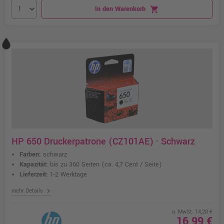
In den Warenkorb
shopping_cart
HP 650 Druckerpatrone (CZ101AE) · Schwarz
Farben:
schwarz
Kapazität:
bis zu 360 Seiten
(ca. 4,7 Cent / Seite)
Lieferzeit:
1-2 Werktage
chevron_right
mehr Details
o. MwSt. 14,28 €
16,99 €