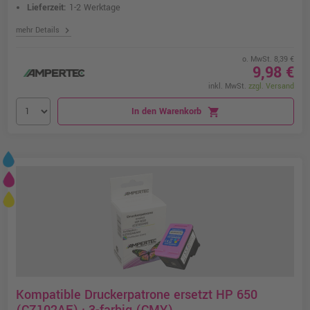
Lieferzeit:
1-2 Werktage
chevron_right
mehr Details
o. MwSt. 8,39 €
9,98 €
inkl. MwSt.
zzgl. Versand
In den Warenkorb
shopping_cart
Kompatible Druckerpatrone ersetzt HP 650