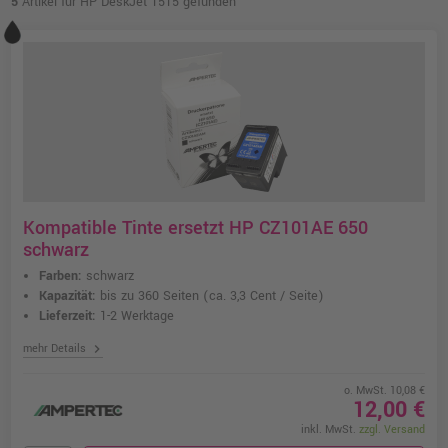
5
Artikel für HP DeskJet 1515 gefunden
Kompatible Tinte ersetzt HP CZ101AE 650
schwarz
Farben:
schwarz
Kapazität:
bis zu 360 Seiten
(ca. 3,3 Cent / Seite)
Lieferzeit:
1-2 Werktage
chevron_right
mehr Details
o. MwSt. 10,08 €
12,00 €
inkl. MwSt.
zzgl. Versand