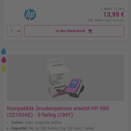
o. MwSt. 11,76 €
13,99 €
inkl. MwSt.
zzgl. Versand
In den Warenkorb
shopping_cart
Kompatible Druckerpatrone ersetzt HP 650
(CZ102AE) · 3-farbig (CMY)
Farben:
cyan, magenta, yellow
Kapazität:
bis zu 360 Seiten
(ca. 2,8 Cent / Seite)