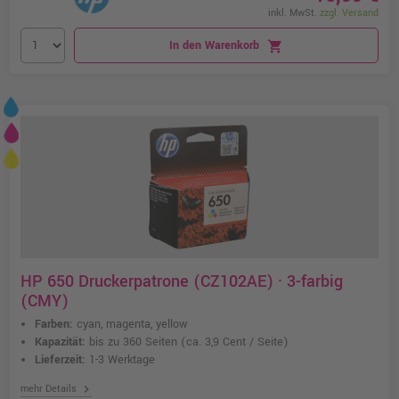
inkl. MwSt.
zzgl. Versand
In den Warenkorb
shopping_cart
HP 650 Druckerpatrone (CZ102AE) · 3-farbig
(CMY)
Farben:
cyan, magenta, yellow
Kapazität:
bis zu 360 Seiten
(ca. 3,9 Cent / Seite)
Lieferzeit:
1-3 Werktage
chevron_right
mehr Details