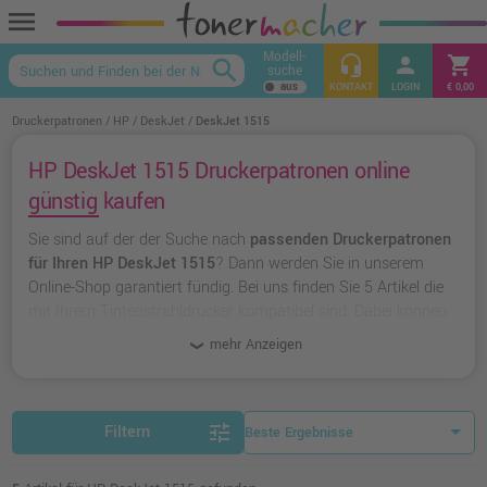
menu
Modell-
headset_mic
person
shopping_cart
search
suche
keyboard_arrow_up
KONTAKT
LOGIN
€ 0,00
Druckerpatronen
HP
DeskJet
DeskJet 1515
HP DeskJet 1515 Druckerpatronen online
günstig kaufen
Sie sind auf der der Suche nach
passenden Druckerpatronen
für Ihren HP DeskJet 1515
? Dann werden Sie in unserem
Online-Shop garantiert fündig. Bei uns finden Sie 5 Artikel die
mit Ihrem Tintenstrahldrucker kompatibel sind. Dabei können
Sie aus
originalen Druckerpatronen von HP
wählen oder zu
mehr Anzeigen
unserer Hausmarke Ampertec
greifen.
tune
Filtern