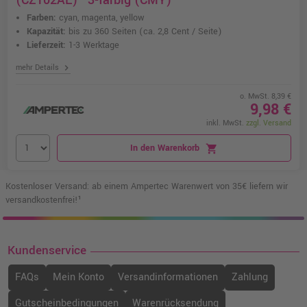
(CZ102AE) · 3-farbig (CMY)
Farben:
cyan, magenta, yellow
Kapazität:
bis zu 360 Seiten
(ca. 2,8 Cent / Seite)
Lieferzeit:
1-3 Werktage
chevron_right
mehr Details
o. MwSt. 8,39 €
9,98 €
inkl. MwSt.
zzgl. Versand
In den Warenkorb
shopping_cart
Kostenloser Versand: ab einem Ampertec Warenwert von 35€ liefern wir
versandkostenfrei!¹
Kundenservice
FAQs
Mein Konto
Versandinformationen
Zahlung
Gutscheinbedingungen
Warenrücksendung