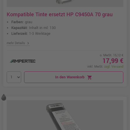
Kompatible Tinte ersetzt HP C9450A 70 grau
Farben:
grau
Kapazität:
Inhalt in ml: 130
Lieferzeit:
1-3 Werktage
chevron_right
mehr Details
o. MwSt. 15,12 €
17,99 €
inkl. MwSt.
zzgl. Versand
In den Warenkorb
shopping_cart