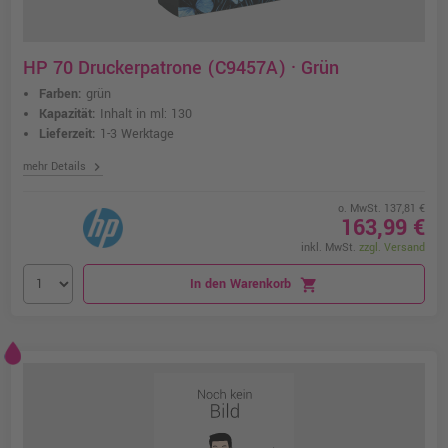
HP 70 Druckerpatrone (C9457A) · Grün
Farben:
grün
Kapazität:
Inhalt in ml: 130
Lieferzeit:
1-3 Werktage
chevron_right
mehr Details
o. MwSt. 137,81 €
163,99 €
inkl. MwSt.
zzgl. Versand
In den Warenkorb
shopping_cart