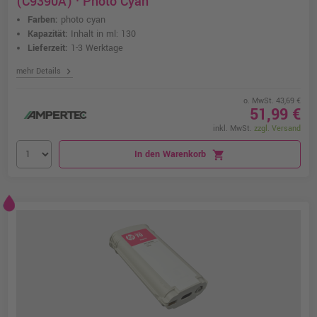
(C9390A) · Photo Cyan
Farben:
photo cyan
Kapazität:
Inhalt in ml: 130
Lieferzeit:
1-3 Werktage
chevron_right
mehr Details
o. MwSt. 43,69 €
51,99 €
inkl. MwSt.
zzgl. Versand
In den Warenkorb
shopping_cart