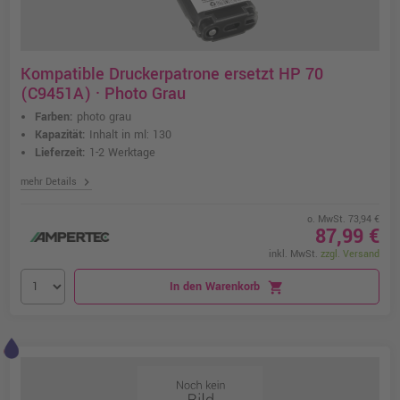
Kompatible Druckerpatrone ersetzt HP 70
(C9451A) · Photo Grau
Farben:
photo grau
Kapazität:
Inhalt in ml: 130
Lieferzeit:
1-2 Werktage
chevron_right
mehr Details
o. MwSt. 73,94 €
87,99 €
inkl. MwSt.
zzgl. Versand
In den Warenkorb
shopping_cart