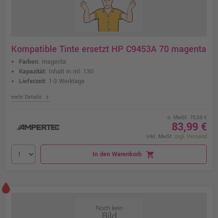
Kompatible Tinte ersetzt HP C9453A 70 magenta
Farben:
magenta
Kapazität:
Inhalt in ml: 130
Lieferzeit:
1-3 Werktage
chevron_right
mehr Details
o. MwSt. 70,58 €
83,99 €
inkl. MwSt.
zzgl. Versand
In den Warenkorb
shopping_cart