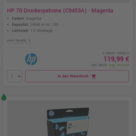
HP 70 Druckerpatrone (C9453A) · Magenta
Farben:
magenta
Kapazität:
Inhalt in ml: 130
Lieferzeit:
1-2 Werktage
chevron_right
mehr Details
o. MwSt. 100,83 €
119,99 €
inkl. MwSt.
zzgl. Versand
In den Warenkorb
shopping_cart