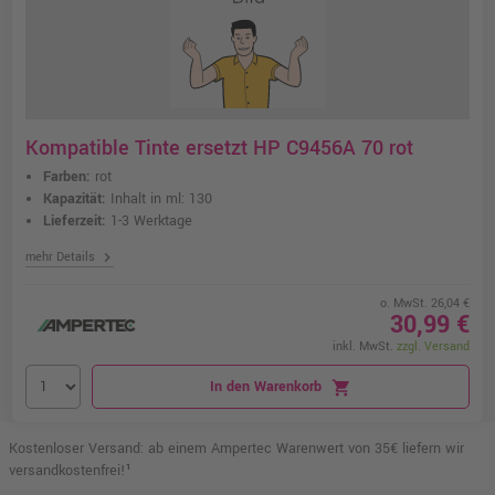
Kompatible Tinte ersetzt HP C9456A 70 rot
Farben:
rot
Kapazität:
Inhalt in ml: 130
Lieferzeit:
1-3 Werktage
chevron_right
mehr Details
o. MwSt. 26,04 €
30,99 €
inkl. MwSt.
zzgl. Versand
In den Warenkorb
shopping_cart
Kostenloser Versand: ab einem Ampertec Warenwert von 35€ liefern wir
versandkostenfrei!¹