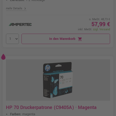
Lieferzeit:
1-2 Werktage
chevron_right
mehr Details
o. MwSt. 48,73 €
57,99 €
inkl. MwSt.
zzgl. Versand
In den Warenkorb
shopping_cart
HP 70 Druckerpatrone (C9405A) · Magenta
Farben:
magenta