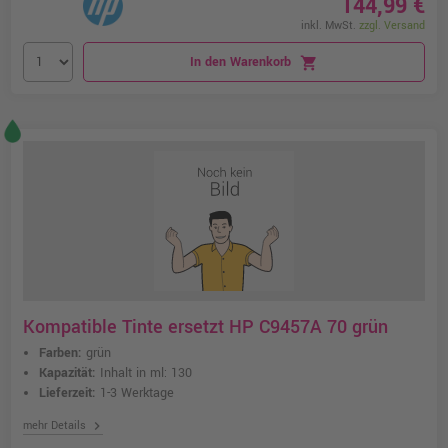
144,99 €
inkl. MwSt.
zzgl. Versand
In den Warenkorb
shopping_cart
Kompatible Tinte ersetzt HP C9457A 70 grün
Farben:
grün
Kapazität:
Inhalt in ml: 130
Lieferzeit:
1-3 Werktage
chevron_right
mehr Details