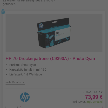
22
Artikel für HP DesignJet Z 3100 GP
gefunden
HP 70 Druckerpatrone (C9390A) · Photo Cyan
Farben:
photo cyan
Kapazität:
Inhalt in ml: 130
Lieferzeit:
1-2 Werktage
chevron_right
mehr Details
o. MwSt. 62,18 €
73,99 €
inkl. MwSt.
zzgl. Versand