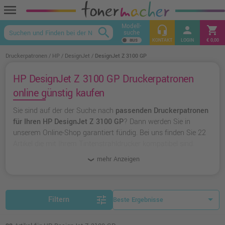
menu
Modell-
headset_mic
person
shopping_cart
search
suche
keyboard_arrow_up
KONTAKT
LOGIN
€ 0,00
Druckerpatronen
HP
DesignJet
DesignJet Z 3100 GP
HP DesignJet Z 3100 GP Druckerpatronen
online günstig kaufen
Sie sind auf der der Suche nach
passenden Druckerpatronen
für Ihren HP DesignJet Z 3100 GP
? Dann werden Sie in
unserem Online-Shop garantiert fündig. Bei uns finden Sie 22
Artikel die mit Ihrem Tintenstrahldrucker kompatibel sind.
Dabei können Sie aus
originalen Druckerpatronen von HP
mehr Anzeigen
wählen oder zu
unserer Hausmarke Ampertec
greifen.
tune
Filtern