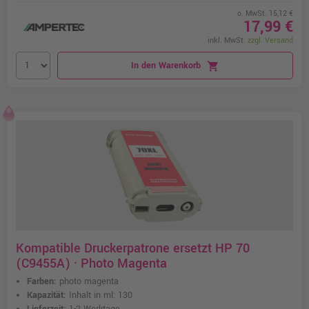
o. MwSt. 15,12 €
17,99 €
inkl. MwSt.
zzgl. Versand
In den Warenkorb
shopping_cart
Kompatible Druckerpatrone ersetzt HP 70
(C9455A) · Photo Magenta
Farben:
photo magenta
Kapazität:
Inhalt in ml: 130