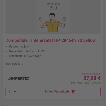
Kompatible Tinte ersetzt HP C9454A 70 yellow
Farben:
yellow
Kapazität:
Inhalt in ml: 130
Lieferzeit:
1-2 Werktage
chevron_right
mehr Details
o. MwSt. 57,13 €
67,98 €
inkl. MwSt.
zzgl. Versand
In den Warenkorb
shopping_cart