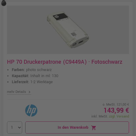
HP 70 Druckerpatrone (C9449A) · Fotoschwarz
Farben:
photo schwarz
Kapazität:
Inhalt in ml: 130
Lieferzeit:
1-2 Werktage
chevron_right
mehr Details
o. MwSt. 121,00 €
143,99 €
inkl. MwSt.
zzgl. Versand
In den Warenkorb
shopping_cart