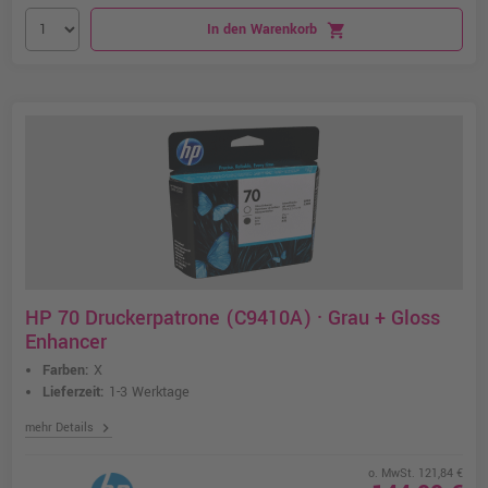
In den Warenkorb
shopping_cart
HP 70 Druckerpatrone (C9410A) · Grau + Gloss
Enhancer
Farben:
X
Lieferzeit:
1-3 Werktage
chevron_right
mehr Details
o. MwSt. 121,84 €