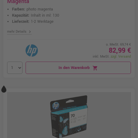
Magenta
Farben:
photo magenta
Kapazität:
Inhalt in ml: 130
Lieferzeit:
1-2 Werktage
chevron_right
mehr Details
o. MwSt. 69,74 €
82,99 €
inkl. MwSt.
zzgl. Versand
In den Warenkorb
shopping_cart