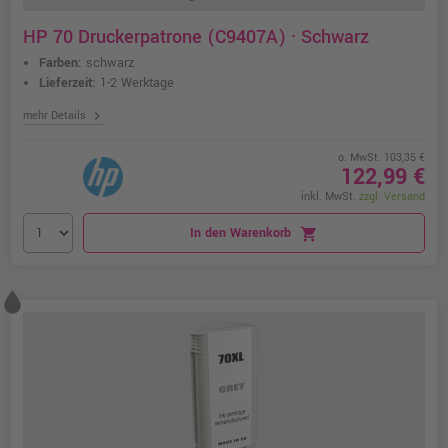
HP 70 Druckerpatrone (C9407A) · Schwarz
Farben:
schwarz
Lieferzeit:
1-2 Werktage
chevron_right
mehr Details
o. MwSt. 103,35 €
122,99 €
inkl. MwSt.
zzgl. Versand
In den Warenkorb
shopping_cart