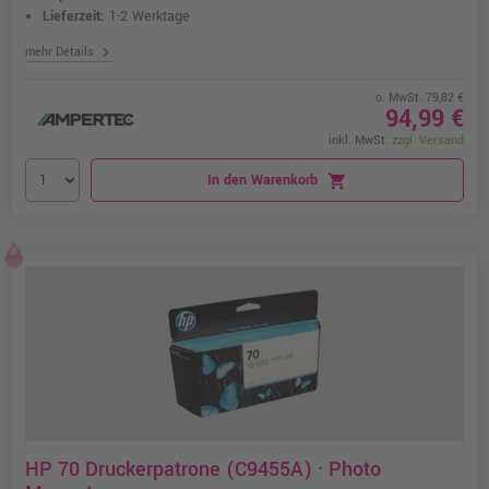
Lieferzeit:
1-2 Werktage
chevron_right
mehr Details
o. MwSt. 79,82 €
94,99 €
inkl. MwSt.
zzgl. Versand
In den Warenkorb
shopping_cart
HP 70 Druckerpatrone (C9455A) · Photo