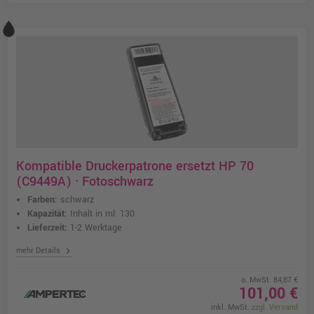
Kompatible Druckerpatrone ersetzt HP 70
(C9449A) · Fotoschwarz
Farben:
schwarz
Kapazität:
Inhalt in ml: 130
Lieferzeit:
1-2 Werktage
chevron_right
mehr Details
o. MwSt. 84,87 €
101,00 €
inkl. MwSt.
zzgl. Versand