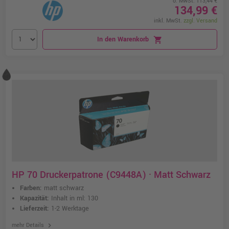
o. MwSt. 113,44 €
134,99 €
inkl. MwSt.
zzgl. Versand
In den Warenkorb
shopping_cart
HP 70 Druckerpatrone (C9448A) · Matt Schwarz
Farben:
matt schwarz
Kapazität:
Inhalt in ml: 130
Lieferzeit:
1-2 Werktage
chevron_right
mehr Details