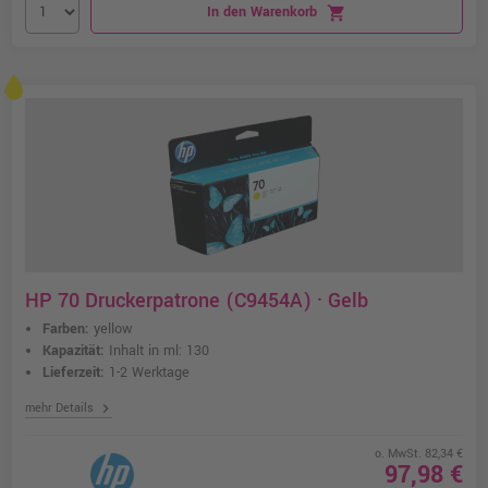
In den Warenkorb
shopping_cart
HP 70 Druckerpatrone (C9454A) · Gelb
Farben:
yellow
Kapazität:
Inhalt in ml: 130
Lieferzeit:
1-2 Werktage
chevron_right
mehr Details
o. MwSt. 82,34 €
97,98 €