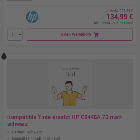
o. MwSt. 113,44 €
134,99 €
inkl. MwSt.
zzgl. Versand
In den Warenkorb
shopping_cart
Kompatible Tinte ersetzt HP C9448A 70 matt
schwarz
Farben:
schwarz
Kapazität:
Inhalt in ml: 130