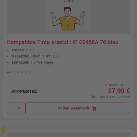
Kompatible Tinte ersetzt HP C9458A 70 blau
Farben:
blau
Kapazität:
Inhalt in ml: 130
Lieferzeit:
1-3 Werktage
chevron_right
mehr Details
o. MwSt. 23,52 €
27,99 €
inkl. MwSt.
zzgl. Versand
In den Warenkorb
shopping_cart