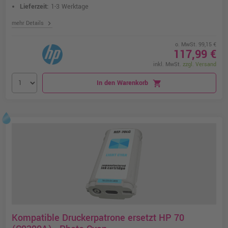
Lieferzeit:
1-3 Werktage
chevron_right
mehr Details
o. MwSt. 99,15 €
117,99 €
inkl. MwSt.
zzgl. Versand
In den Warenkorb
shopping_cart
Kompatible Druckerpatrone ersetzt HP 70