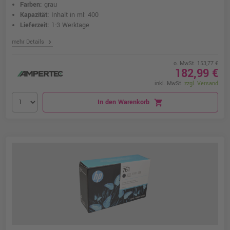
Farben:
grau
Kapazität:
Inhalt in ml: 400
Lieferzeit:
1-3 Werktage
chevron_right
mehr Details
o. MwSt. 153,77 €
182,99 €
inkl. MwSt.
zzgl. Versand
In den Warenkorb
shopping_cart