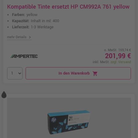
Kompatible Tinte ersetzt HP CM992A 761 yellow
Farben:
yellow
Kapazität:
Inhalt in ml: 400
Lieferzeit:
1-3 Werktage
chevron_right
mehr Details
o. MwSt. 169,74 €
201,99 €
inkl. MwSt.
zzgl. Versand
In den Warenkorb
shopping_cart