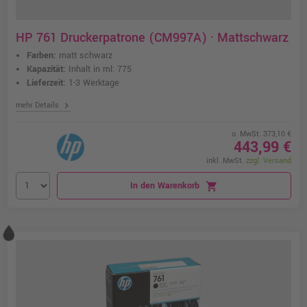
HP 761 Druckerpatrone (CM997A) · Mattschwarz
Farben:
matt schwarz
Kapazität:
Inhalt in ml: 775
Lieferzeit:
1-3 Werktage
chevron_right
mehr Details
o. MwSt. 373,10 €
443,99 €
inkl. MwSt.
zzgl. Versand
In den Warenkorb
shopping_cart