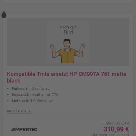
Kompatible Tinte ersetzt HP CM997A 761 matte
black
Farben:
matt schwarz
Kapazität:
Inhalt in ml: 775
Lieferzeit:
1-3 Werktage
chevron_right
mehr Details
o. MwSt. 261,34 €
310,99 €
inkl. MwSt.
zzgl. Versand