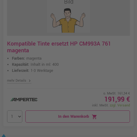
Kompatible Tinte ersetzt HP CM993A 761
magenta
Farben:
magenta
Kapazität:
Inhalt in ml: 400
Lieferzeit:
1-3 Werktage
chevron_right
mehr Details
o. MwSt. 161,34 €
191,99 €
inkl. MwSt.
zzgl. Versand
In den Warenkorb
shopping_cart