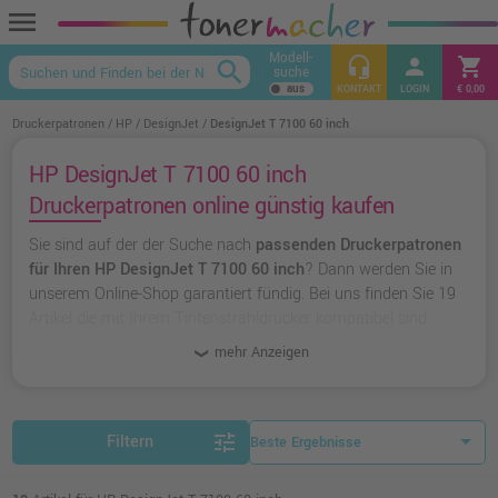
menu
Modell-
headset_mic
person
shopping_cart
search
suche
keyboard_arrow_up
KONTAKT
LOGIN
€ 0,00
Druckerpatronen
HP
DesignJet
DesignJet T 7100 60 inch
HP DesignJet T 7100 60 inch
Druckerpatronen online günstig kaufen
Sie sind auf der der Suche nach
passenden Druckerpatronen
für Ihren HP DesignJet T 7100 60 inch
? Dann werden Sie in
unserem Online-Shop garantiert fündig. Bei uns finden Sie 19
Artikel die mit Ihrem Tintenstrahldrucker kompatibel sind.
Dabei können Sie aus
originalen Druckerpatronen von HP
mehr Anzeigen
wählen oder zu
unserer Hausmarke Ampertec
greifen.
tune
Filtern