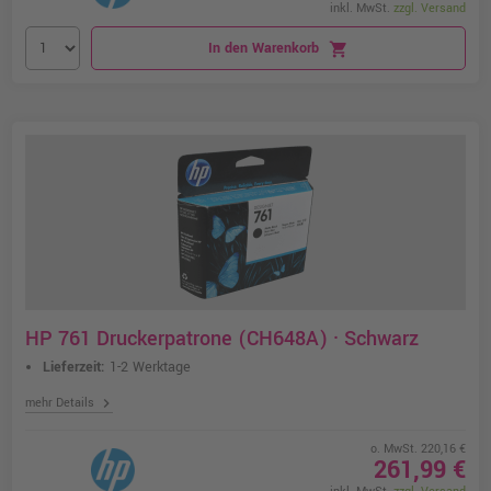
inkl. MwSt.
zzgl. Versand
In den Warenkorb
shopping_cart
HP 761 Druckerpatrone (CH648A) · Schwarz
Lieferzeit:
1-2 Werktage
chevron_right
mehr Details
o. MwSt. 220,16 €
261,99 €