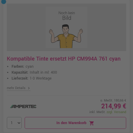
Kompatible Tinte ersetzt HP CM994A 761 cyan
Farben:
cyan
Kapazität:
Inhalt in ml: 400
Lieferzeit:
1-3 Werktage
chevron_right
mehr Details
o. MwSt. 180,66 €
214,99 €
inkl. MwSt.
zzgl. Versand
In den Warenkorb
shopping_cart