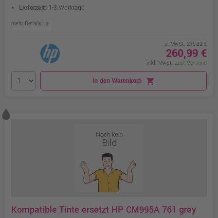
Lieferzeit:
1-3 Werktage
chevron_right
mehr Details
o. MwSt. 219,32 €
260,99 €
inkl. MwSt.
zzgl. Versand
In den Warenkorb
shopping_cart
Kompatible Tinte ersetzt HP CM995A 761 grey