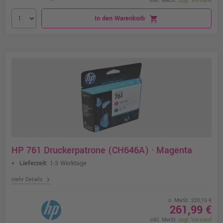
inkl. MwSt.
zzgl. Versand
In den Warenkorb
shopping_cart
HP 761 Druckerpatrone (CH646A) · Magenta
Lieferzeit:
1-3 Werktage
chevron_right
mehr Details
o. MwSt. 220,16 €
261,99 €
inkl. MwSt.
zzgl. Versand