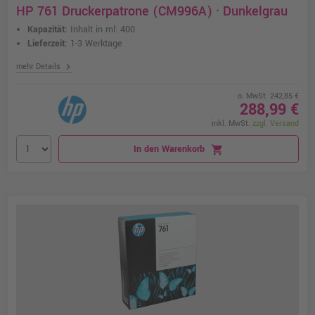
HP 761 Druckerpatrone (CM996A) · Dunkelgrau
Kapazität:
Inhalt in ml: 400
Lieferzeit:
1-3 Werktage
chevron_right
mehr Details
o. MwSt. 242,85 €
288,99 €
inkl. MwSt.
zzgl. Versand
In den Warenkorb
shopping_cart