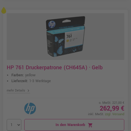
HP 761 Druckerpatrone (CH645A) · Gelb
Farben:
yellow
Lieferzeit:
1-3 Werktage
chevron_right
mehr Details
o. MwSt. 221,00 €
262,99 €
inkl. MwSt.
zzgl. Versand
In den Warenkorb
shopping_cart