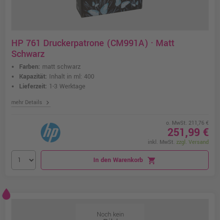
HP 761 Druckerpatrone (CM991A) · Matt
Schwarz
Farben:
matt schwarz
Kapazität:
Inhalt in ml: 400
Lieferzeit:
1-3 Werktage
chevron_right
mehr Details
o. MwSt. 211,76 €
251,99 €
inkl. MwSt.
zzgl. Versand
In den Warenkorb
shopping_cart