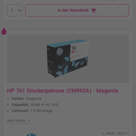
In den Warenkorb
shopping_cart
HP 761 Druckerpatrone (CM993A) · Magenta
Farben:
magenta
Kapazität:
Inhalt in ml: 400
Lieferzeit:
1-3 Werktage
chevron_right
mehr Details
o. MwSt. 233,61 €