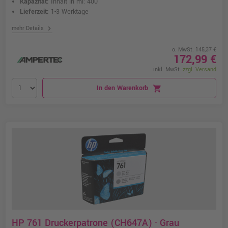
Kapazität:
Inhalt in ml: 400
Lieferzeit:
1-3 Werktage
chevron_right
mehr Details
o. MwSt. 145,37 €
172,99 €
inkl. MwSt.
zzgl. Versand
In den Warenkorb
shopping_cart
HP 761 Druckerpatrone (CH647A) · Grau