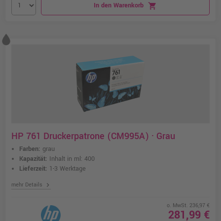
In den Warenkorb
shopping_cart
HP 761 Druckerpatrone (CM995A) · Grau
Farben:
grau
Kapazität:
Inhalt in ml: 400
Lieferzeit:
1-3 Werktage
chevron_right
mehr Details
o. MwSt. 236,97 €
281,99 €