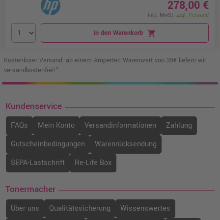
278,00 €
inkl. MwSt.
zzgl. Versand
In den Warenkorb
shopping_cart
Kostenloser Versand: ab einem Ampertec Warenwert von 35€ liefern wir
versandkostenfrei!¹
Kundenservice
FAQs
Mein Konto
Versandinformationen
Zahlung
Gutscheinbedingungen
Warenrücksendung
SEPA-Lastschrift
Re-Life Box
Tonermacher
Über uns
Qualitätssicherung
Wissenswertes