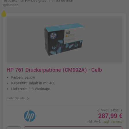
19
Artikel für HP DesignJet T 7100 60 inch
gefunden
HP 761 Druckerpatrone (CM992A) · Gelb
Farben:
yellow
Kapazität:
Inhalt in ml: 400
Lieferzeit:
1-3 Werktage
chevron_right
mehr Details
o. MwSt. 242,01 €
287,99 €
inkl. MwSt.
zzgl. Versand