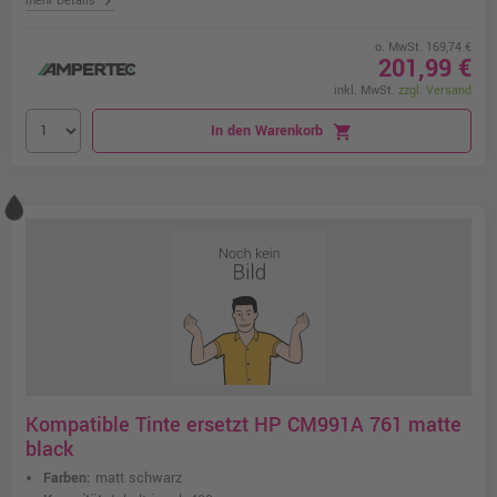
chevron_right
mehr Details
o. MwSt. 169,74 €
201,99 €
inkl. MwSt.
zzgl. Versand
In den Warenkorb
shopping_cart
Kompatible Tinte ersetzt HP CM991A 761 matte
black
Farben:
matt schwarz