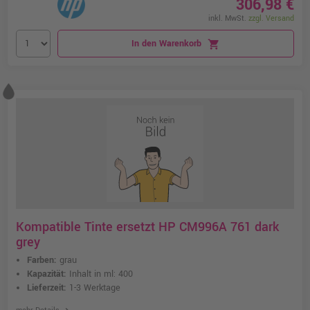
306,98 €
inkl. MwSt.
zzgl. Versand
In den Warenkorb
shopping_cart
Kompatible Tinte ersetzt HP CM996A 761 dark
grey
Farben:
grau
Kapazität:
Inhalt in ml: 400
Lieferzeit:
1-3 Werktage