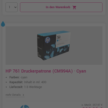
In den Warenkorb
shopping_cart
HP 761 Druckerpatrone (CM994A) · Cyan
Farben:
cyan
Kapazität:
Inhalt in ml: 400
Lieferzeit:
1-3 Werktage
chevron_right
mehr Details
o. MwSt. 257,97 €