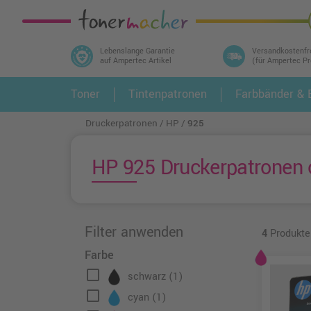
Lebenslange Garantie
Versandkostenfr
auf Ampertec Artikel
(für Ampertec P
In 3 einfachen Schritten ihr Druckermodell
Toner
Tintenpatronen
Farbbänder & E
1.
und alle dazu passenden Artikel finden ➤
Druckerpatronen
HP
925
HP 925 Druckerpatronen o
Filter anwenden
4
Produkte
Farbe
check_box_outline_blank
schwarz
(1)
check_box_outline_blank
cyan
(1)