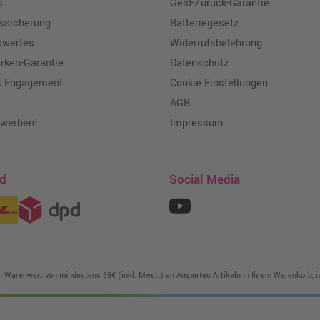
s
Geld-Zurück-Garantie
tssicherung
Batteriegesetz
swertes
Widerrufsbelehrung
ken-Garantie
Datenschutz
s Engagement
Cookie Einstellungen
AGB
 werben!
Impressum
nd
Social Media
in Warenwert von mindestens 35€ (inkl. Mwst.) an Ampertec Artikeln in Ihrem Warenkorb, is