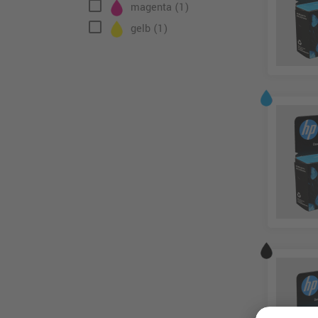
check_box_outline_blank
magenta
(1)
check_box_outline_blank
gelb
(1)