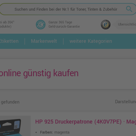
search
ei ab 35€¹
Ganze 365 Tage
Übersichtli
rodukte)
Geld-zurück-Garantie
tiketten
Markenwelt
weitere Kategorien
2.
3.
nline günstig kaufen
Darstellun
 gefunden
HP 925 Druckerpatrone (4K0V7PE) · Ma
Farben:
magenta