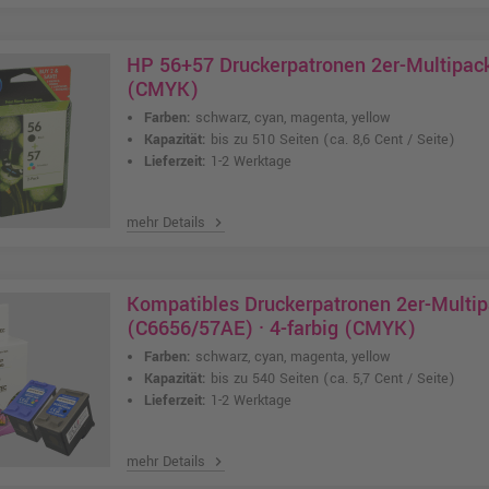
HP 56+57 Druckerpatronen 2er-Multipack
(CMYK)
Farben:
schwarz, cyan, magenta, yellow
Kapazität:
bis zu 510 Seiten
(ca. 8,6 Cent / Seite)
Lieferzeit:
1-2 Werktage
mehr Details
chevron_right
Kompatibles Druckerpatronen 2er-Multip
(C6656/57AE) · 4-farbig (CMYK)
Farben:
schwarz, cyan, magenta, yellow
Kapazität:
bis zu 540 Seiten
(ca. 5,7 Cent / Seite)
Lieferzeit:
1-2 Werktage
mehr Details
chevron_right