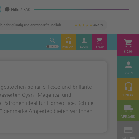
info
Hilfe / FAQ
ch, sehr günstig und anwenderfreundlich
Uwe W.
star
star
star
star
star
search
headset_mic
person
shopping_cart
shopping_cart
KONTAKT
LOGIN
€ 0,00
€ 0,00
person
LOGIN
headset_mic
 gestochen scharfe Texte und brillante
basierten Cyan-, Magenta- und
KONTAKT
e Patronen ideal für Homeoffice, Schule
local_shipping
r Eigenmarke Ampertec bieten wir Ihnen
VERSAND
credit_card
ZAHLUNG