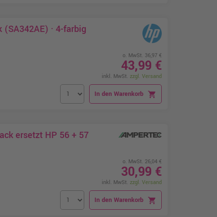
 (SA342AE) · 4-farbig
o. MwSt. 36,97 €
43,99 €
inkl. MwSt.
zzgl. Versand
In den Warenkorb
shopping_cart
ack ersetzt HP 56 + 57
o. MwSt. 26,04 €
30,99 €
inkl. MwSt.
zzgl. Versand
In den Warenkorb
shopping_cart