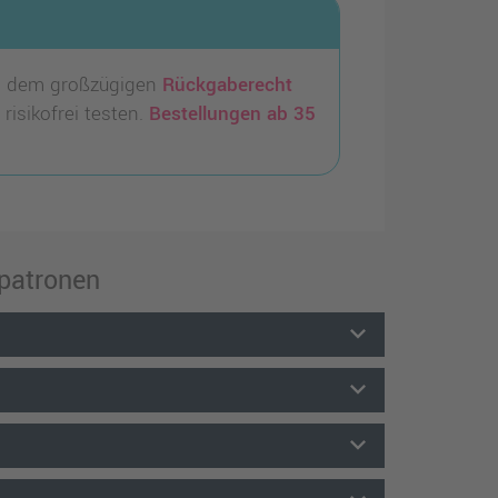
 dem großzügigen
Rückgaberecht
risikofrei testen.
Bestellungen ab 35
rpatronen
keyboard_arrow_down
keyboard_arrow_down
keyboard_arrow_down