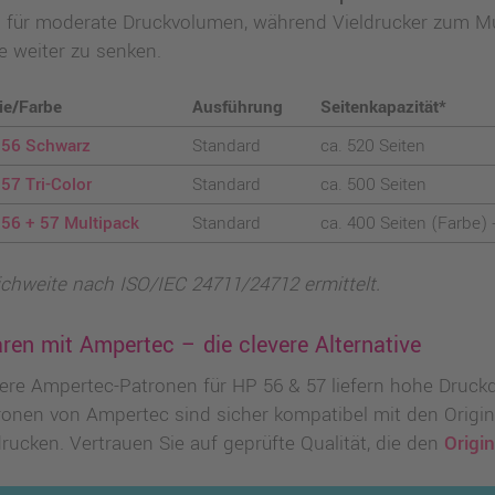
h für moderate Druckvolumen, während Vieldrucker zum Mu
e weiter zu senken.
ie/Farbe
Ausführung
Seitenkapazität*
 56 Schwarz
Standard
ca. 520 Seiten
57 Tri-Color
Standard
ca. 500 Seiten
56 + 57 Multipack
Standard
ca. 400 Seiten (Farbe)
ichweite nach ISO/IEC 24711/24712 ermittelt.
ren mit Ampertec – die clevere Alternative
ere Ampertec-Patronen für HP 56 & 57 liefern hohe Druckqu
ronen von Ampertec sind sicher kompatibel mit den Origin
rucken. Vertrauen Sie auf geprüfte Qualität, die den
Origi