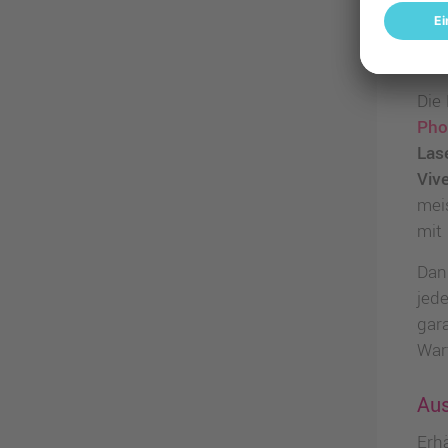
HP 
Die
Pho
Lase
Vive
mei
mit
Dan
jed
gara
War
Aus
Erhä