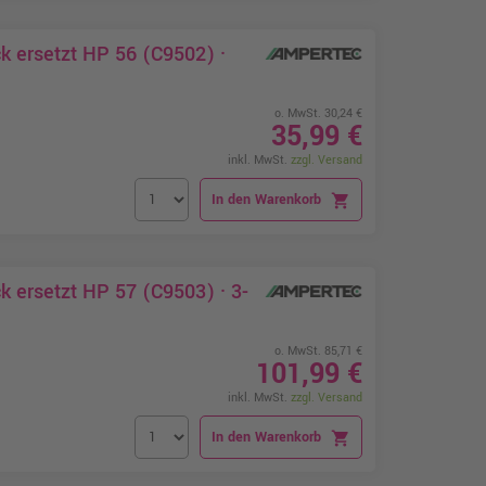
 ersetzt HP 56 (C9502) ·
o. MwSt. 30,24 €
35,99 €
inkl. MwSt.
zzgl. Versand
In den Warenkorb
shopping_cart
 ersetzt HP 57 (C9503) · 3-
o. MwSt. 85,71 €
101,99 €
inkl. MwSt.
zzgl. Versand
In den Warenkorb
shopping_cart