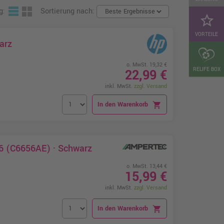
g:
Sortierung nach:
star_border
VORTEILE
arz
o. MwSt. 19,32 €
RELIFE BOX
22,99 €
inkl. MwSt.
zzgl. Versand
In den Warenkorb
shopping_cart
56 (C6656AE) · Schwarz
o. MwSt. 13,44 €
15,99 €
inkl. MwSt.
zzgl. Versand
In den Warenkorb
shopping_cart