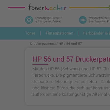
Lebenslange Garantie
Versandkostenfr
auf Ampertec Artikel
(für Ampertec P
In 3 einfachen Schritten ihr Druckermodell
Toner
Tintenpatronen
Farbbänder & E
1.
und alle dazu passenden Artikel finden ➤
Druckerpatronen
HP
56 und 57
HP 56 und 57 Druckerpatr
Mit den HP 56 (Schwarz) und HP 57 (Tri-C
Farbdrucke. Die pigmentierte Schwarztin
Gelbanteile lebendige Fotos liefern. Dan
und kleinere Büros, die sich auf konsta
außerdem eine kostengünstige Alternati