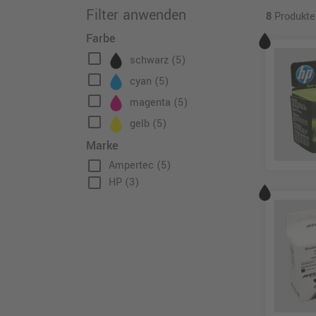
Filter anwenden
8
Produkte
Farbe
check_box_outline_blank
schwarz
(5)
check_box_outline_blank
cyan
(5)
check_box_outline_blank
magenta
(5)
check_box_outline_blank
gelb
(5)
Marke
check_box_outline_blank
Ampertec
(5)
check_box_outline_blank
HP
(3)