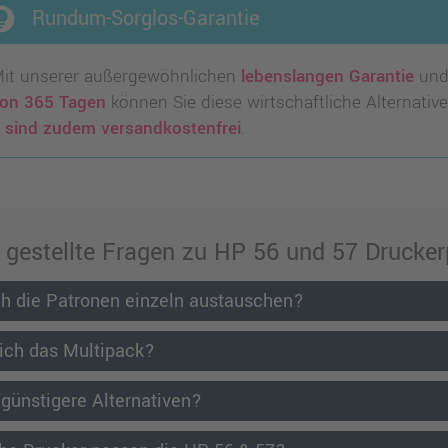
lb_circle
Rundum-Sorglos-Garantie
it unserer außergewöhnlichen
lebenslangen Garantie
und
on 365 Tagen
können Sie diese wirtschaftliche Alternative 
 sind zudem versandkostenfrei
.
 gestellte Fragen zu HP 56 und 57 Drucke
h die Patronen einzeln austauschen?
ich das Multipack?
 günstigere Alternativen?