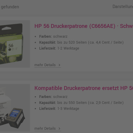
Darstellun
 gefunden
HP 56 Druckerpatrone (C6656AE) · Schw
Farben:
schwarz
Kapazität:
bis zu 520 Seiten
(ca. 4,4 Cent / Seite)
Lieferzeit:
1-2 Werktage
mehr Details
chevron_right
Kompatible Druckerpatrone ersetzt HP 
Farben:
schwarz
Kapazität:
bis zu 550 Seiten
(ca. 2,9 Cent / Seite)
Lieferzeit:
1-3 Werktage
mehr Details
chevron_right