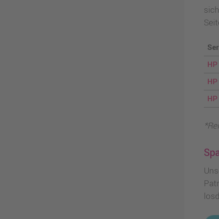
sic
Seit
Ser
HP
HP 
HP 
*Re
Spa
Uns
Pat
losd