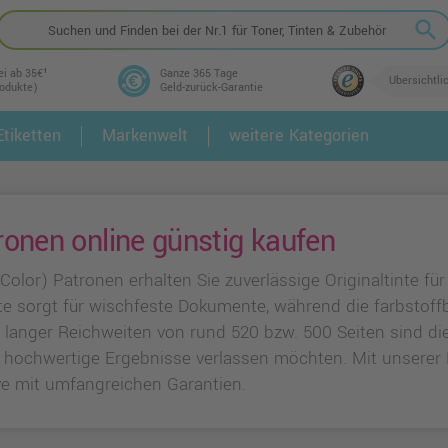
search
ei ab 35€¹
Ganze 365 Tage
Übersichtli
rodukte)
Geld-zurück-Garantie
tiketten
Markenwelt
weitere Kategorien
2.
3.
onen online günstig kaufen
olor) Patronen erhalten Sie zuverlässige Originaltinte für
te sorgt für wischfeste Dokumente, während die farbstoff
k langer Reichweiten von rund 520 bzw. 500 Seiten sind di
nt hochwertige Ergebnisse verlassen möchten. Mit unsere
ve mit umfangreichen Garantien.