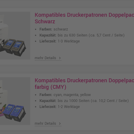
Kompatibles Druckerpatronen Doppelpack
Schwarz
Farben:
schwarz
Kapazität:
bis zu 630 Seiten
(ca. 5,7 Cent / Seite)
Lieferzeit:
1-3 Werktage
mehr Details
chevron_right
Kompatibles Druckerpatronen Doppelpack
farbig (CMY)
Farben:
cyan, magenta, yellow
Kapazität:
bis zu 1000 Seiten
(ca. 10,2 Cent / Seite)
Lieferzeit:
1-2 Werktage
mehr Details
chevron_right