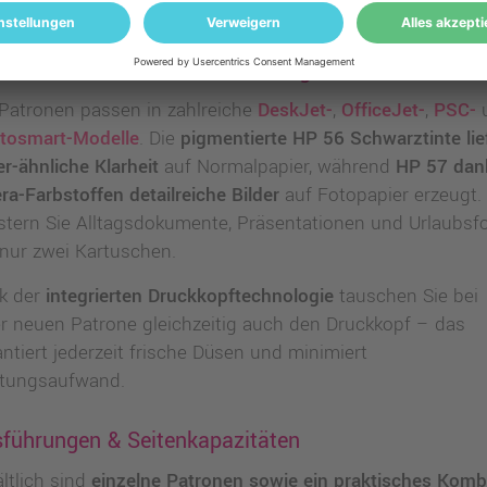
56 / 57 – Qualität, die überzeugt
 Patronen passen in zahlreiche
DeskJet-
,
OfficeJet-
,
PSC-
tosmart-Modelle
. Die
pigmentierte HP 56 Schwarztinte lie
r-ähnliche Klarheit
auf Normalpapier, während
HP 57 dan
ra-Farbstoffen detailreiche Bilder
auf Fotopapier erzeugt.
stern Sie Alltagsdokumente, Präsentationen und Urlaubsf
 nur zwei Kartuschen.
k der
integrierten Druckkopftechnologie
tauschen Sie bei
er neuen Patrone gleichzeitig auch den Druckkopf – das
ntiert jederzeit frische Düsen und minimiert
tungsaufwand.
führungen & Seitenkapazitäten
ltlich sind
einzelne Patronen sowie ein praktisches Komb