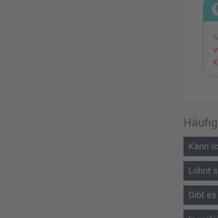
lightbu
M
v
€
Häufig
Kann ic
Lohnt s
Gibt es