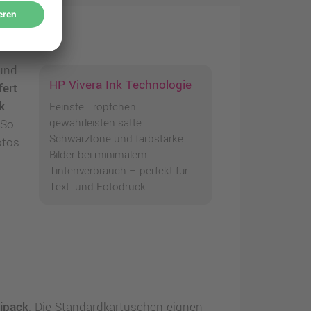
und
HP Vivera Ink Technologie
fert
k
Feinste Tröpfchen
gewährleisten satte
 So
Schwarztöne und farbstarke
otos
Bilder bei minimalem
Tintenverbrauch – perfekt für
Text- und Fotodruck.
ipack
. Die Standardkartuschen eignen