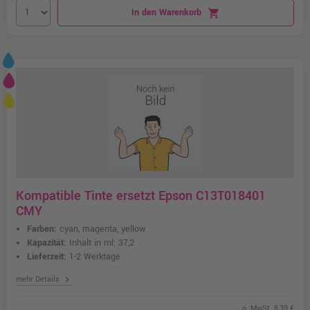
In den Warenkorb
shopping_cart
Kompatible Tinte ersetzt Epson C13T018401
CMY
Farben:
cyan, magenta, yellow
Kapazität:
Inhalt in ml: 37,2
Lieferzeit:
1-2 Werktage
chevron_right
mehr Details
o. MwSt. 8,39 €