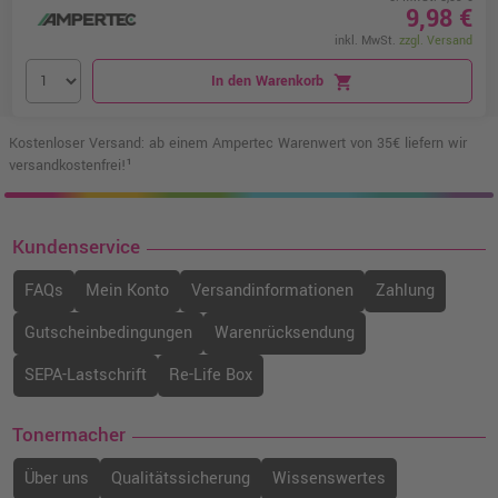
9,98 €
inkl. MwSt.
zzgl. Versand
In den Warenkorb
shopping_cart
Kostenloser Versand: ab einem Ampertec Warenwert von 35€ liefern wir
versandkostenfrei!¹
Kundenservice
FAQs
Mein Konto
Versandinformationen
Zahlung
Gutscheinbedingungen
Warenrücksendung
SEPA-Lastschrift
Re-Life Box
Tonermacher
Über uns
Qualitätssicherung
Wissenswertes