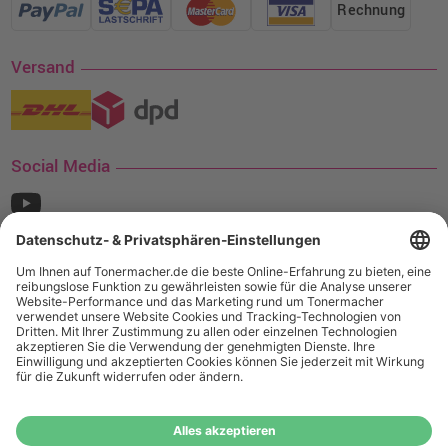
Rechnung
Versand
Social Media
¹ Nur gültig für den Versand innerhalb Deutschlands. Befindet sich ein Warenwert
von mindestens 35€ (inkl. Mwst.) an Ampertec Artikeln in Ihrem Warenkorb, ist der
Versand für Sie kostenfrei.