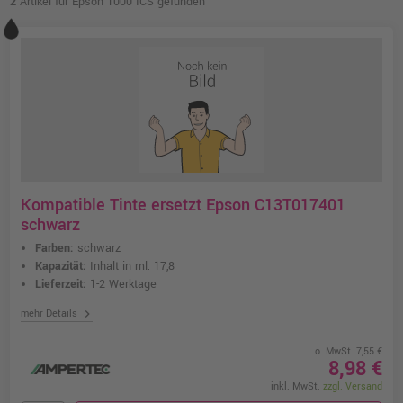
2
Artikel für Epson 1000 ICS gefunden
Kompatible Tinte ersetzt Epson C13T017401
schwarz
Farben:
schwarz
Kapazität:
Inhalt in ml: 17,8
Lieferzeit:
1-2 Werktage
chevron_right
mehr Details
o. MwSt. 7,55 €
8,98 €
inkl. MwSt.
zzgl. Versand