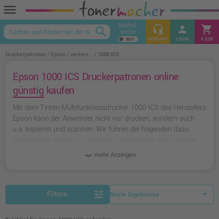
menu
Modell-
headset_mic
person
shopping_cart
search
suche
keyboard_arrow_up
KONTAKT
LOGIN
€ 0,00
Druckerpatronen
Epson
weitere...
1000 ICS
Epson 1000 ICS Druckerpatronen online
günstig kaufen
Mit dem Tinten-Multifunktionsdrucker 1000 ICS des Herstellers
Epson kann der Anwender nicht nur drucken, sondern auch
u.a. kopieren und scannen. Wir führen die folgenden dazu
kompatiblen Artikel im Programm: kompatible und originale
Tinten.
mehr Anzeigen
tune
Filtern