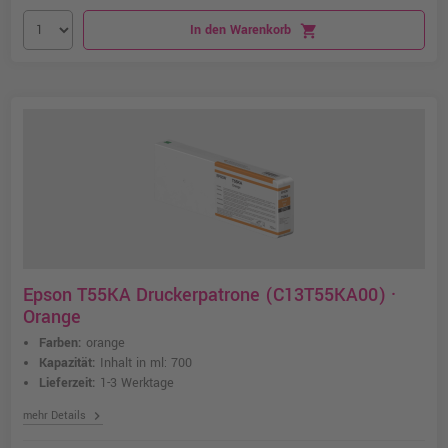
In den Warenkorb
shopping_cart
Epson T55KA Druckerpatrone (C13T55KA00) ·
Orange
Farben:
orange
Kapazität:
Inhalt in ml: 700
Lieferzeit:
1-3 Werktage
chevron_right
mehr Details