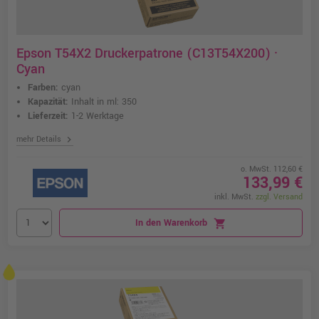
Epson T54X2 Druckerpatrone (C13T54X200) ·
Cyan
Farben:
cyan
Kapazität:
Inhalt in ml: 350
Lieferzeit:
1-2 Werktage
chevron_right
mehr Details
o. MwSt. 112,60 €
133,99 €
inkl. MwSt.
zzgl. Versand
In den Warenkorb
shopping_cart