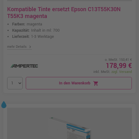
Kompatible Tinte ersetzt Epson C13T55K30N
T55K3 magenta
Farben:
magenta
Kapazität:
Inhalt in ml: 700
Lieferzeit:
1-3 Werktage
chevron_right
mehr Details
o. MwSt. 150,41 €
178,99 €
inkl. MwSt.
zzgl. Versand
In den Warenkorb
shopping_cart