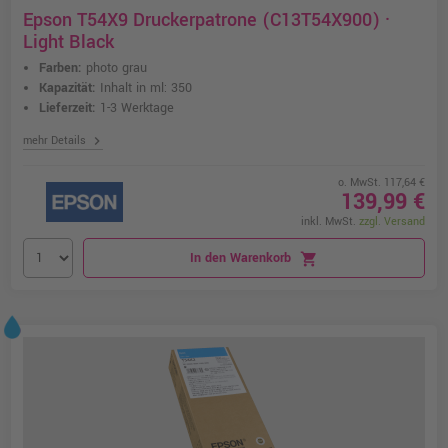
Epson T54X9 Druckerpatrone (C13T54X900) ·
Light Black
Farben:
photo grau
Kapazität:
Inhalt in ml: 350
Lieferzeit:
1-3 Werktage
chevron_right
mehr Details
o. MwSt. 117,64 €
139,99 €
inkl. MwSt.
zzgl. Versand
In den Warenkorb
shopping_cart