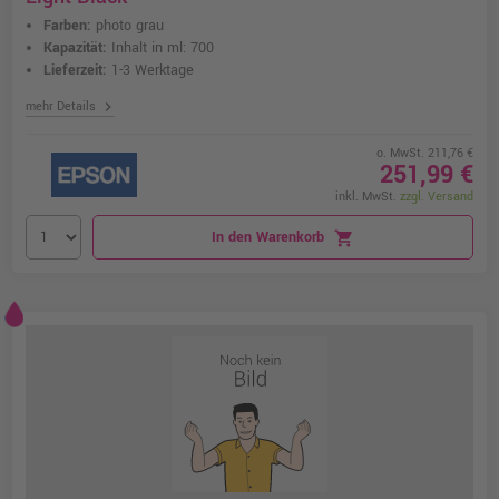
Farben:
photo grau
Kapazität:
Inhalt in ml: 700
Lieferzeit:
1-3 Werktage
chevron_right
mehr Details
o. MwSt. 211,76 €
251,99 €
inkl. MwSt.
zzgl. Versand
In den Warenkorb
shopping_cart