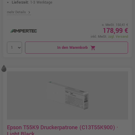
Lieferzeit:
1-3 Werktage
chevron_right
mehr Details
o. MwSt. 150,41 €
178,99 €
inkl. MwSt.
zzgl. Versand
In den Warenkorb
shopping_cart
Epson T55K9 Druckerpatrone (C13T55K900) ·
Light Black