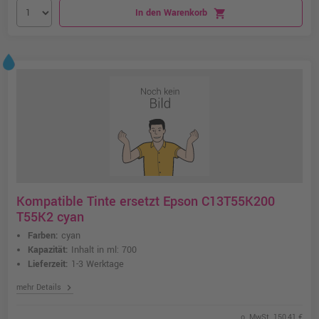
In den Warenkorb
shopping_cart
Kompatible Tinte ersetzt Epson C13T55K200
T55K2 cyan
Farben:
cyan
Kapazität:
Inhalt in ml: 700
Lieferzeit:
1-3 Werktage
chevron_right
mehr Details
o. MwSt. 150,41 €