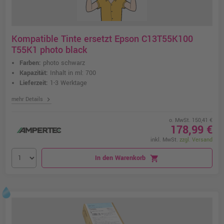
Kompatible Tinte ersetzt Epson C13T55K100
T55K1 photo black
Farben:
photo schwarz
Kapazität:
Inhalt in ml: 700
Lieferzeit:
1-3 Werktage
chevron_right
mehr Details
o. MwSt. 150,41 €
178,99 €
inkl. MwSt.
zzgl. Versand
In den Warenkorb
shopping_cart