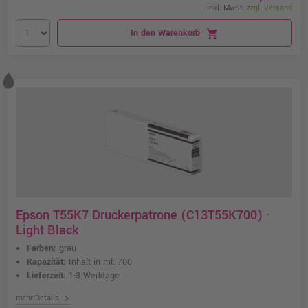
inkl. MwSt.
zzgl. Versand
In den Warenkorb
shopping_cart
Epson T55K7 Druckerpatrone (C13T55K700) ·
Light Black
Farben:
grau
Kapazität:
Inhalt in ml: 700
Lieferzeit:
1-3 Werktage
chevron_right
mehr Details