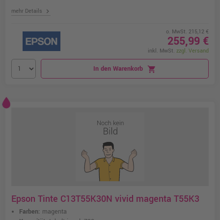
chevron_right
mehr Details
o. MwSt. 215,12 €
255,99 €
inkl. MwSt.
zzgl. Versand
In den Warenkorb
shopping_cart
Epson Tinte C13T55K30N vivid magenta T55K3
Farben:
magenta