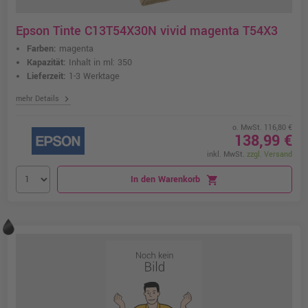
Epson Tinte C13T54X30N vivid magenta T54X3
Farben:
magenta
Kapazität:
Inhalt in ml: 350
Lieferzeit:
1-3 Werktage
chevron_right
mehr Details
o. MwSt. 116,80 €
138,99 €
inkl. MwSt.
zzgl. Versand
In den Warenkorb
shopping_cart