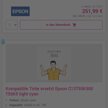
o. MwSt. 211,76 €
251,99 €
inkl. MwSt.
zzgl. Versand
In den Warenkorb
shopping_cart
Kompatible Tinte ersetzt Epson C13T55K500
T55K5 light cyan
Farben:
photo cyan
Kapazität:
Inhalt in ml: 700