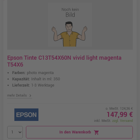
Epson Tinte C13T54X60N vivid light magenta
T54X6
Farben:
photo magenta
Kapazität:
Inhalt in ml: 350
Lieferzeit:
1-3 Werktage
chevron_right
mehr Details
o. MwSt. 124,36 €
147,99 €
inkl. MwSt.
zzgl. Versand
In den Warenkorb
shopping_cart