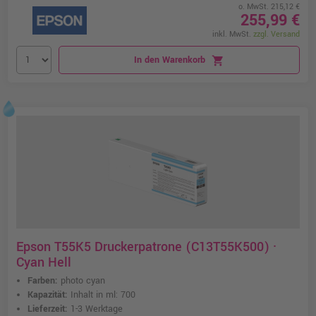
o. MwSt. 215,12 €
255,99 €
inkl. MwSt.
zzgl. Versand
In den Warenkorb
shopping_cart
Epson T55K5 Druckerpatrone (C13T55K500) ·
Cyan Hell
Farben:
photo cyan
Kapazität:
Inhalt in ml: 700
Lieferzeit:
1-3 Werktage