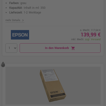
Farben:
grau
Kapazität:
Inhalt in ml: 350
Lieferzeit:
1-2 Werktage
chevron_right
mehr Details
o. MwSt. 117,64 €
139,99 €
inkl. MwSt.
zzgl. Versand
In den Warenkorb
shopping_cart