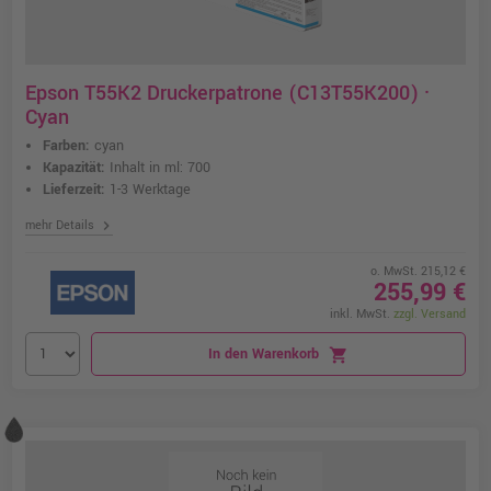
Epson T55K2 Druckerpatrone (C13T55K200) ·
Cyan
Farben:
cyan
Kapazität:
Inhalt in ml: 700
Lieferzeit:
1-3 Werktage
chevron_right
mehr Details
o. MwSt. 215,12 €
255,99 €
inkl. MwSt.
zzgl. Versand
In den Warenkorb
shopping_cart