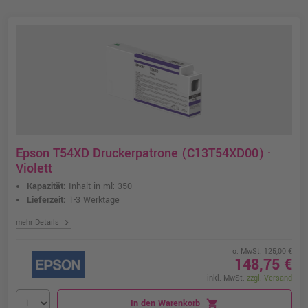
Epson T54XD Druckerpatrone (C13T54XD00) ·
Violett
Kapazität:
Inhalt in ml: 350
Lieferzeit:
1-3 Werktage
chevron_right
mehr Details
o. MwSt. 125,00 €
148,75 €
inkl. MwSt.
zzgl. Versand
In den Warenkorb
shopping_cart