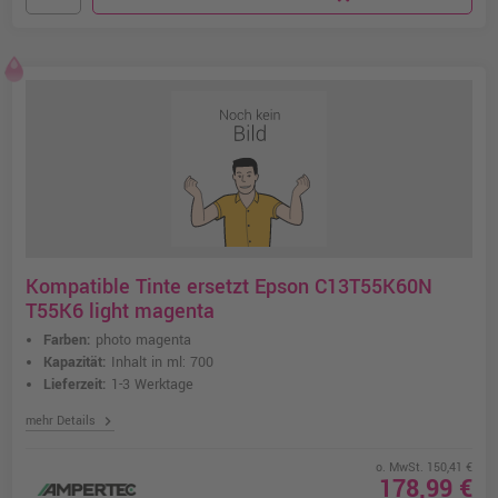
Kompatible Tinte ersetzt Epson C13T55K60N
T55K6 light magenta
Farben:
photo magenta
Kapazität:
Inhalt in ml: 700
Lieferzeit:
1-3 Werktage
chevron_right
mehr Details
o. MwSt. 150,41 €
178,99 €