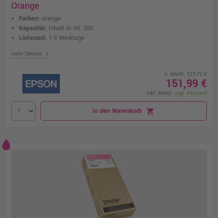
Orange
Farben:
orange
Kapazität:
Inhalt in ml: 350
Lieferzeit:
1-3 Werktage
chevron_right
mehr Details
o. MwSt. 127,72 €
151,99 €
inkl. MwSt.
zzgl. Versand
In den Warenkorb
shopping_cart