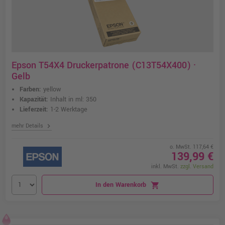
Epson T54X4 Druckerpatrone (C13T54X400) ·
Gelb
Farben:
yellow
Kapazität:
Inhalt in ml: 350
Lieferzeit:
1-2 Werktage
chevron_right
mehr Details
o. MwSt. 117,64 €
139,99 €
inkl. MwSt.
zzgl. Versand
In den Warenkorb
shopping_cart