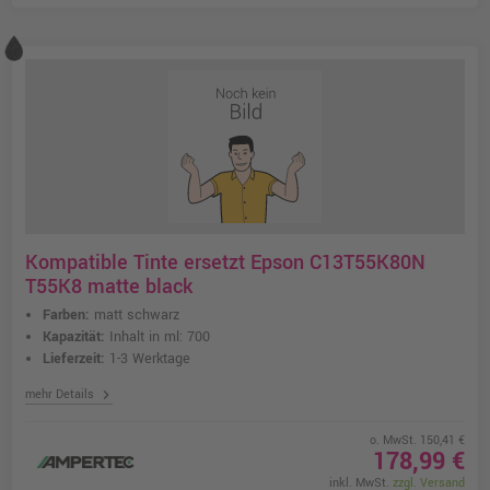
Kompatible Tinte ersetzt Epson C13T55K80N
T55K8 matte black
Farben:
matt schwarz
Kapazität:
Inhalt in ml: 700
Lieferzeit:
1-3 Werktage
chevron_right
mehr Details
o. MwSt. 150,41 €
178,99 €
inkl. MwSt.
zzgl. Versand