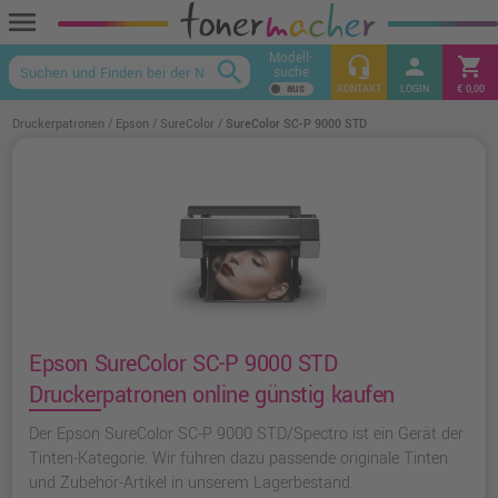
menu
Modell-
headset_mic
person
shopping_cart
search
suche
keyboard_arrow_up
KONTAKT
LOGIN
€ 0,00
Druckerpatronen
Epson
SureColor
SureColor SC-P 9000 STD
Epson SureColor SC-P 9000 STD
Druckerpatronen online günstig kaufen
Der Epson SureColor SC-P 9000 STD/Spectro ist ein Gerät der
Tinten-Kategorie. Wir führen dazu passende originale Tinten
und Zubehör-Artikel in unserem Lagerbestand.