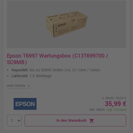
Epson T6997 Wartungsbox (C13T699700 /
SC9MB)
Kapazität:
bis zu 50000 Seiten
(ca. 0,1 Cent / Seite)
Lieferzeit:
1-2 Werktage
chevron_right
mehr Details
o. MwSt. 30,24 €
35,99 €
inkl. MwSt.
zzgl. Versand
In den Warenkorb
shopping_cart