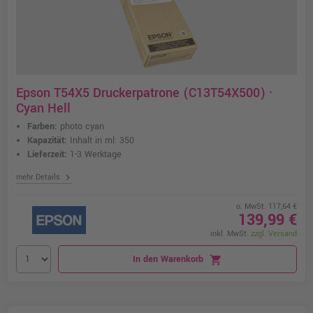
Epson T54X5 Druckerpatrone (C13T54X500) ·
Cyan Hell
Farben:
photo cyan
Kapazität:
Inhalt in ml: 350
Lieferzeit:
1-3 Werktage
chevron_right
mehr Details
o. MwSt. 117,64 €
139,99 €
inkl. MwSt.
zzgl. Versand
In den Warenkorb
shopping_cart