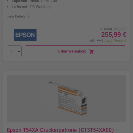
Kapazität:
Inhalt in ml: 700
Lieferzeit:
1-3 Werktage
chevron_right
mehr Details
o. MwSt. 215,12 €
255,99 €
inkl. MwSt.
zzgl. Versand
In den Warenkorb
shopping_cart
Epson T54XA Druckerpatrone (C13T54XA00) ·