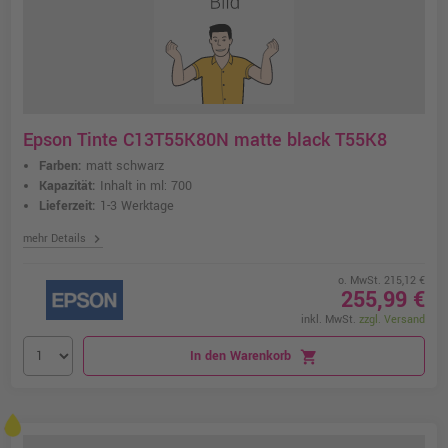
Epson Tinte C13T55K80N matte black T55K8
Farben:
matt schwarz
Kapazität:
Inhalt in ml: 700
Lieferzeit:
1-3 Werktage
chevron_right
mehr Details
o. MwSt. 215,12 €
255,99 €
inkl. MwSt.
zzgl. Versand
In den Warenkorb
shopping_cart