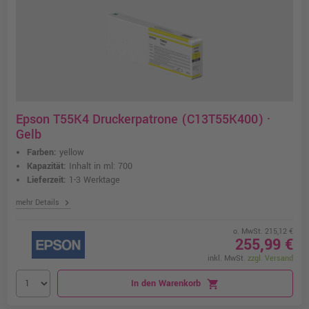
Epson T55K4 Druckerpatrone (C13T55K400) ·
Gelb
Farben:
yellow
Kapazität:
Inhalt in ml: 700
Lieferzeit:
1-3 Werktage
chevron_right
mehr Details
o. MwSt. 215,12 €
255,99 €
inkl. MwSt.
zzgl. Versand
In den Warenkorb
shopping_cart