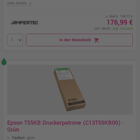
chevron_right
mehr Details
o. MwSt. 148,73 €
176,99 €
inkl. MwSt.
zzgl. Versand
In den Warenkorb
shopping_cart
Epson T55KB Druckerpatrone (C13T55KB00) ·
Grün
Farben:
grün