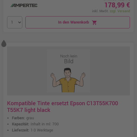
178,99 €
inkl. MwSt.
zzgl. Versand
In den Warenkorb
shopping_cart
Kompatible Tinte ersetzt Epson C13T55K700
T55K7 light black
Farben:
grau
Kapazität:
Inhalt in ml: 700
Lieferzeit:
1-3 Werktage