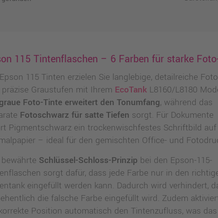
on 115 Tintenflaschen – 6 Farben für starke Foto-
Epson 115 Tinten erzielen Sie langlebige, detailreiche Fot
 präzise Graustufen mit Ihrem
EcoTank
L8160/L8180 Mode
graue Foto-Tinte erweitert den Tonumfang
, während das
arate
Fotoschwarz für satte Tiefen
sorgt. Für Dokumente
fert Pigmentschwarz ein trockenwischfestes Schriftbild auf
malpapier – ideal für den gemischten Office- und Fotodru
 bewährte
Schlüssel-Schloss-Prinzip
bei den Epson-115-
enflaschen sorgt dafür, dass jede Farbe nur in den richtig
tentank eingefüllt werden kann. Dadurch wird verhindert, d
ehentlich die falsche Farbe eingefüllt wird. Zudem aktivier
 korrekte Position automatisch den Tintenzufluss, was das