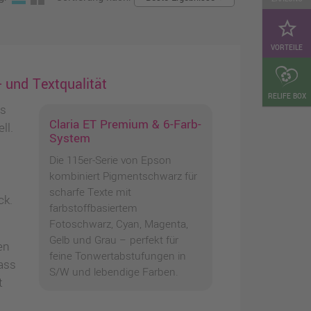
star_border
VORTEILE
 und Textqualität
RELIFE BOX
os
Claria ET Premium & 6-Farb-
ll.
System
Die 115er-Serie von Epson
kombiniert Pigmentschwarz für
scharfe Texte mit
ck.
farbstoffbasiertem
Fotoschwarz, Cyan, Magenta,
Gelb und Grau – perfekt für
en
feine Tonwertabstufungen in
ass
S/W und lebendige Farben.
t