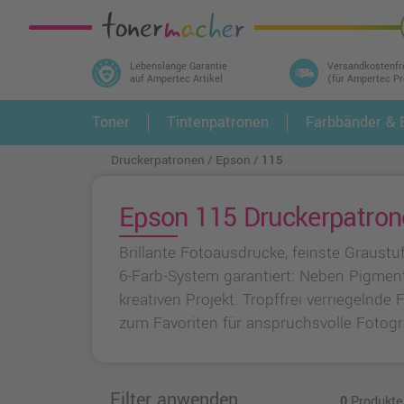
Lebenslange Garantie
Versandkostenfr
auf Ampertec Artikel
(für Ampertec P
In 3 einfachen Schritten ihr Druckermodell
Toner
Tintenpatronen
Farbbänder & E
1.
und alle dazu passenden Artikel finden ➤
Druckerpatronen
Epson
115
Epson 115 Druckerpatrone
Brillante Fotoausdrucke, feinste Graust
6-Farb-System garantiert: Neben Pigment
kreativen Projekt. Tropffrei verriegelnd
zum Favoriten für anspruchsvolle Fotogr
Filter anwenden
0
Produkte