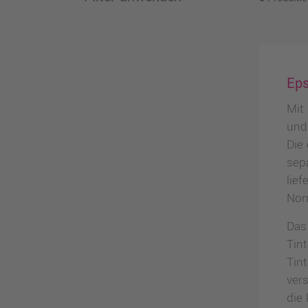
Eps
Mit 
und
Die
sep
lie
Nor
Das
Tint
Tin
vers
die