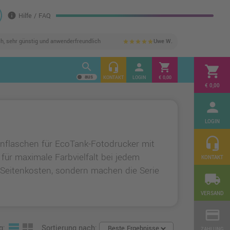
info
Hilfe / FAQ
ch, sehr günstig und anwenderfreundlich
Uwe W.
star
star
star
star
star
search
headset_mic
person
shopping_cart
shopping_cart
KONTAKT
LOGIN
€ 0,00
€ 0,00
person
LOGIN
headset_mic
enflaschen für EcoTank-Fotodrucker mit
ür maximale Farbvielfalt bei jedem
KONTAKT
e Seitenkosten, sondern machen die Serie
local_shipping
VERSAND
credit_card
g:
Sortierung nach:
ZAHLUNG