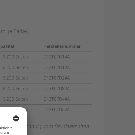
 ml je Farbe).
pazität
Herstellernummer
a. 6.700 Seiten
C13T07C14A
a. 6.200 Seiten
C13T07D14A
a. 6.200 Seiten
C13T07D24A
a. 6.200 Seiten
C13T07D34A
a. 6.200 Seiten
C13T07D44A
a. 6.200 Seiten
C13T07D54A
mittelt; abhängig vom Druckverhalten.