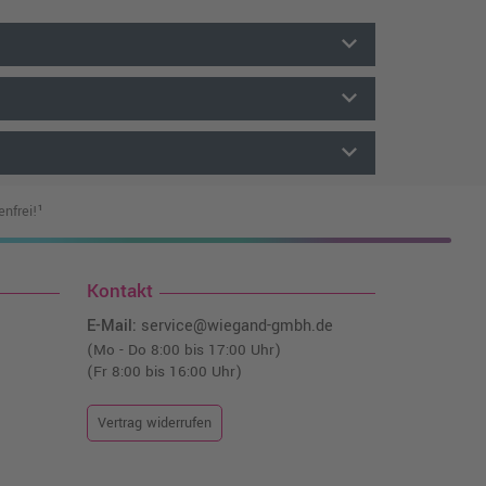
keyboard_arrow_down
keyboard_arrow_down
keyboard_arrow_down
nfrei!¹
Kontakt
E-Mail:
service@wiegand-gmbh.de
(Mo - Do 8:00 bis 17:00 Uhr)
(Fr 8:00 bis 16:00 Uhr)
Vertrag widerrufen