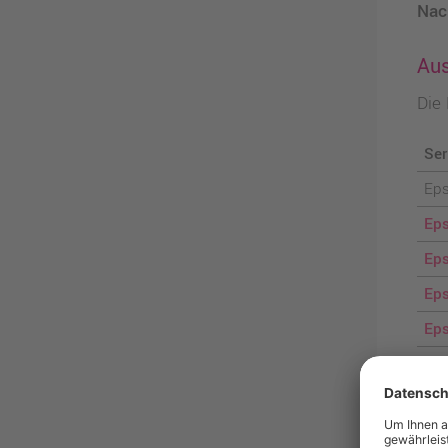
Nach
Aus
Die
Ser
Ep
Eps
Ep
Ep
Eps
Eps
Rei