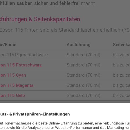
füllen sauber, sicher und fehlerfrei
macht.
führungen & Seitenkapazitäten
 Epson 115 Tinten sind als Standardflaschen erhältlich (70
ie/Farbe
Ausführung
Seitenka
son 115 Pigmentschwarz
Standard (70 ml)
bis zu c
on 115 Fotoschwarz
Standard (70 ml)
bis zu c
son 115 Cyan
Standard (70 ml)
bis zu c
son 115 Magenta
Standard (70 ml)
bis zu c
on 115 Gelb
Standard (70 ml)
bis zu c
on 115 Grau
Standard (70 ml)
bis zu c
chweite nach ISO/IEC 24711/24712 bzw. Händlerangaben er