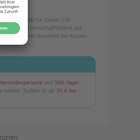
ten als Ersatz für Epson 115
ualität und Wirtschaftlichkeit auf
ucke zu einem Bruchteil der Kosten
Herstellergarantie
und
365-Tage-
c setzen. Zudem ist ab
35 € der
tronen