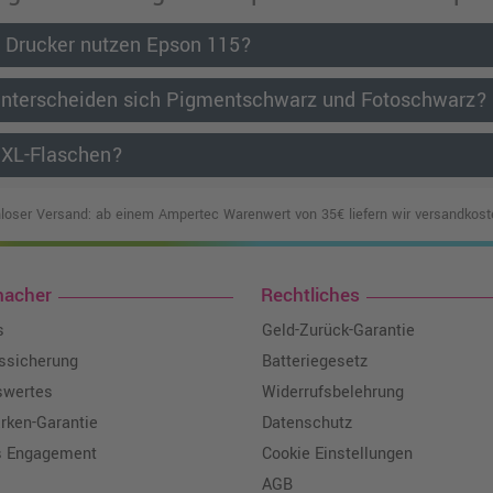
 Drucker nutzen Epson 115?
unterscheiden sich Pigmentschwarz und Fotoschwarz?
 XL-Flaschen?
loser Versand: ab einem Ampertec Warenwert von 35€ liefern wir versandkoste
macher
Rechtliches
s
Geld-Zurück-Garantie
tssicherung
Batteriegesetz
swertes
Widerrufsbelehrung
ken-Garantie
Datenschutz
s Engagement
Cookie Einstellungen
AGB