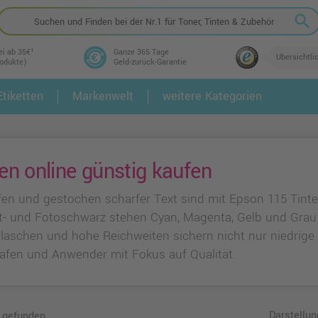
search
ei ab 35€¹
Ganze 365 Tage
Übersichtli
rodukte)
Geld-zurück-Garantie
tiketten
Markenwelt
weitere Kategorien
2.
3.
n online günstig kaufen
ufen und gestochen scharfer Text sind mit Epson 115 Tint
- und Fotoschwarz stehen Cyan, Magenta, Gelb und Grau f
e Flaschen und hohe Reichweiten sichern nicht nur niedrig
afen und Anwender mit Fokus auf Qualität.
Darstellun
 gefunden