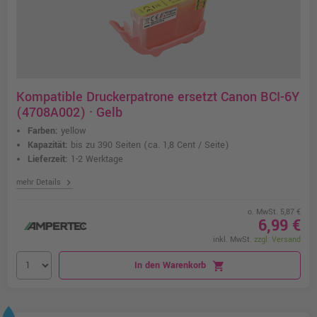
Kompatible Druckerpatrone ersetzt Canon BCI-6Y
(4708A002) · Gelb
Farben:
yellow
Kapazität:
bis zu 390 Seiten
(ca. 1,8 Cent / Seite)
Lieferzeit:
1-2 Werktage
chevron_right
mehr Details
o. MwSt. 5,87 €
6,99 €
inkl. MwSt.
zzgl. Versand
In den Warenkorb
shopping_cart