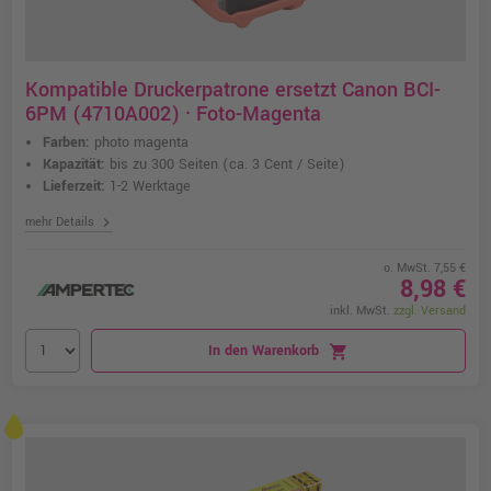
Kompatible Druckerpatrone ersetzt Canon BCI-
6PM (4710A002) · Foto-Magenta
Farben:
photo magenta
Kapazität:
bis zu 300 Seiten
(ca. 3 Cent / Seite)
Lieferzeit:
1-2 Werktage
chevron_right
mehr Details
o. MwSt. 7,55 €
8,98 €
inkl. MwSt.
zzgl. Versand
In den Warenkorb
shopping_cart