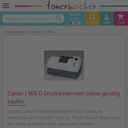
menu
Modell-
headset_mic
person
shopping_cart
search
suche
keyboard_arrow_up
KONTAKT
LOGIN
€ 0,00
Druckerpatronen
Canon
I
I 905 D
Canon I 905 D Druckerpatronen online günstig
kaufen
Für den Canon Tintenstrahldrucker I 905 D bieten wir
kompatible und originale Tinten an. Finden Sie auf dieser Seite
ein Listing sämtlicher dafür passenden Produkte.