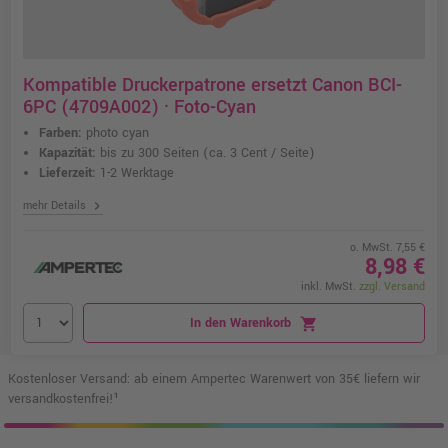
Kompatible Druckerpatrone ersetzt Canon BCI-
6PC (4709A002) · Foto-Cyan
Farben:
photo cyan
Kapazität:
bis zu 300 Seiten
(ca. 3 Cent / Seite)
Lieferzeit:
1-2 Werktage
chevron_right
mehr Details
o. MwSt. 7,55 €
8,98 €
inkl. MwSt.
zzgl. Versand
In den Warenkorb
shopping_cart
Kostenloser Versand: ab einem Ampertec Warenwert von 35€ liefern wir
versandkostenfrei!¹