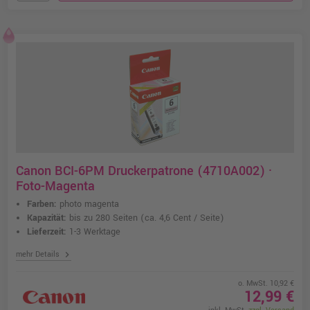
Canon BCI-6PM Druckerpatrone (4710A002) ·
Foto-Magenta
Farben:
photo magenta
Kapazität:
bis zu 280 Seiten
(ca. 4,6 Cent / Seite)
Lieferzeit:
1-3 Werktage
chevron_right
mehr Details
o. MwSt. 10,92 €
12,99 €