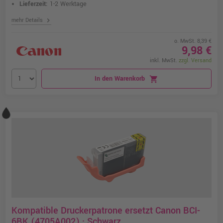
Lieferzeit:
1-2 Werktage
chevron_right
mehr Details
o. MwSt. 8,39 €
9,98 €
inkl. MwSt.
zzgl. Versand
In den Warenkorb
shopping_cart
Kompatible Druckerpatrone ersetzt Canon BCI-
6BK (4705A002) · Schwarz