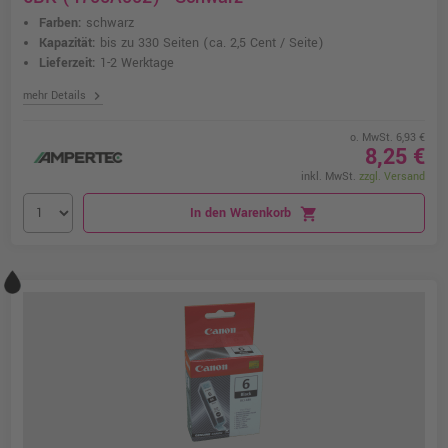
Farben:
schwarz
Kapazität:
bis zu 330 Seiten
(ca. 2,5 Cent / Seite)
Lieferzeit:
1-2 Werktage
chevron_right
mehr Details
o. MwSt. 6,93 €
8,25 €
inkl. MwSt.
zzgl. Versand
In den Warenkorb
shopping_cart