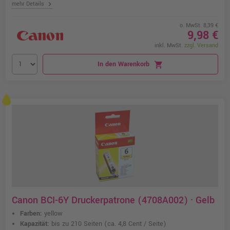
chevron_right
mehr Details
o. MwSt. 8,39 €
9,98 €
inkl. MwSt.
zzgl. Versand
In den Warenkorb
shopping_cart
Canon BCI-6Y Druckerpatrone (4708A002) · Gelb
Farben:
yellow
Kapazität:
bis zu 210 Seiten
(ca. 4,8 Cent / Seite)