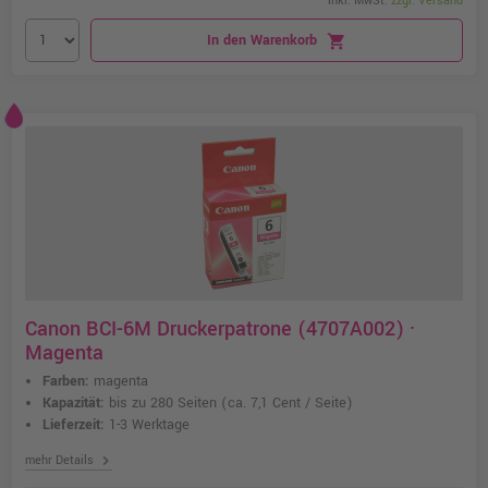
inkl. MwSt.
zzgl. Versand
In den Warenkorb
shopping_cart
Canon BCI-6M Druckerpatrone (4707A002) ·
Magenta
Farben:
magenta
Kapazität:
bis zu 280 Seiten
(ca. 7,1 Cent / Seite)
Lieferzeit:
1-3 Werktage
chevron_right
mehr Details