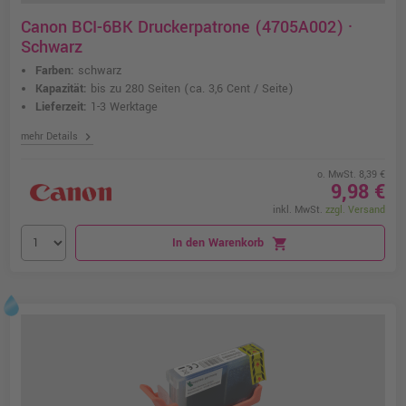
Canon BCI-6BK Druckerpatrone (4705A002) ·
Schwarz
Farben:
schwarz
Kapazität:
bis zu 280 Seiten
(ca. 3,6 Cent / Seite)
Lieferzeit:
1-3 Werktage
chevron_right
mehr Details
o. MwSt. 8,39 €
9,98 €
inkl. MwSt.
zzgl. Versand
In den Warenkorb
shopping_cart