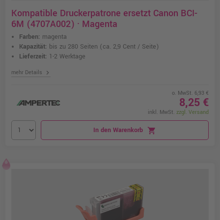
Kompatible Druckerpatrone ersetzt Canon BCI-
6M (4707A002) · Magenta
Farben:
magenta
Kapazität:
bis zu 280 Seiten
(ca. 2,9 Cent / Seite)
Lieferzeit:
1-2 Werktage
chevron_right
mehr Details
o. MwSt. 6,93 €
8,25 €
inkl. MwSt.
zzgl. Versand
In den Warenkorb
shopping_cart