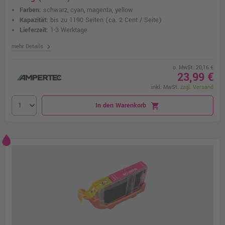
Farben:
schwarz, cyan, magenta, yellow
Kapazität:
bis zu 1190 Seiten
(ca. 2 Cent / Seite)
Lieferzeit:
1-3 Werktage
chevron_right
mehr Details
o. MwSt. 20,16 €
23,99 €
inkl. MwSt.
zzgl. Versand
In den Warenkorb
shopping_cart