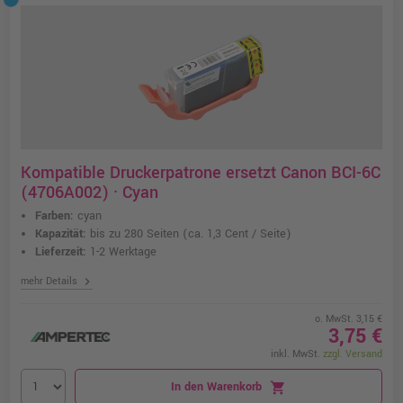
Kompatible Druckerpatrone ersetzt Canon BCI-6C
(4706A002) · Cyan
Farben:
cyan
Kapazität:
bis zu 280 Seiten
(ca. 1,3 Cent / Seite)
Lieferzeit:
1-2 Werktage
chevron_right
mehr Details
o. MwSt. 3,15 €
3,75 €
inkl. MwSt.
zzgl. Versand
In den Warenkorb
shopping_cart