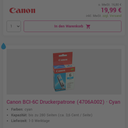
o. MwSt. 16,80 €
19,99 €
inkl. MwSt.
zzgl. Versand
In den Warenkorb
shopping_cart
Canon BCI-6C Druckerpatrone (4706A002) · Cyan
Farben:
cyan
Kapazität:
bis zu 280 Seiten
(ca. 3,6 Cent / Seite)
Lieferzeit:
1-3 Werktage