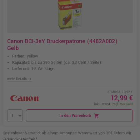
Canon BCI-3eY Druckerpatrone (4482A002) ·
Gelb
Farben:
yellow
Kapazität:
bis zu 390 Seiten
(ca. 3,3 Cent / Seite)
Lieferzeit:
1-3 Werktage
chevron_right
mehr Details
o. MwSt. 10,92 €
12,99 €
inkl. MwSt.
zzgl. Versand
In den Warenkorb
shopping_cart
Kostenloser Versand: ab einem Ampertec Warenwert von 35€ liefern wir
versandkostenfrei!¹