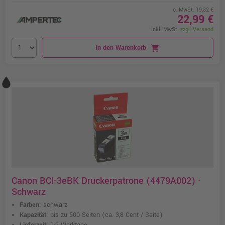
o. MwSt. 19,32 €
22,99 €
inkl. MwSt.
zzgl. Versand
In den Warenkorb
shopping_cart
Canon BCI-3eBK Druckerpatrone (4479A002) ·
Schwarz
Farben:
schwarz
Kapazität:
bis zu 500 Seiten
(ca. 3,8 Cent / Seite)