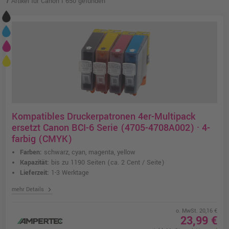
7
Artikel für Canon I 650 gefunden
Kompatibles Druckerpatronen 4er-Multipack
ersetzt Canon BCI-6 Serie (4705-4708A002) · 4-
farbig (CMYK)
Farben:
schwarz, cyan, magenta, yellow
Kapazität:
bis zu 1190 Seiten
(ca. 2 Cent / Seite)
Lieferzeit:
1-3 Werktage
chevron_right
mehr Details
o. MwSt. 20,16 €
23,99 €