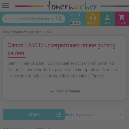
menu
Modell-
headset_mic
person
shopping_cart
search
suche
keyboard_arrow_up
KONTAKT
LOGIN
€ 0,00
Druckerpatronen
Canon
I
I 650
Canon I 650 Druckerpatronen online günstig
kaufen
Beim Tinten-Drucker I 650 handelt es sich um ein Gerät von
Canon, zu dem wir die folgenden dazu kompatiblen Produkte
im Sortiment haben: kompatible und originale Tinten.
mehr Anzeigen
tune
Filtern