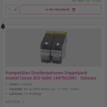
inkl. MwSt.
zzgl. Versand
In den Warenkorb
shopping_cart
Kompatibles Druckerpatronen Doppelpack
ersetzt Canon BCI-3eBK (4479A298) · Schwarz
Farben:
schwarz
Kapazität:
bis zu 2000 Seiten
(ca. 1,1 Cent / Seite)
Lieferzeit:
1-2 Werktage
chevron_right
mehr Details