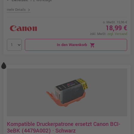
Lieferzeit:
1-2 Werktage
chevron_right
mehr Details
o. MwSt. 15,96 €
18,99 €
inkl. MwSt.
zzgl. Versand
In den Warenkorb
shopping_cart
Kompatible Druckerpatrone ersetzt Canon BCI-
3eBK (4479A002) · Schwarz