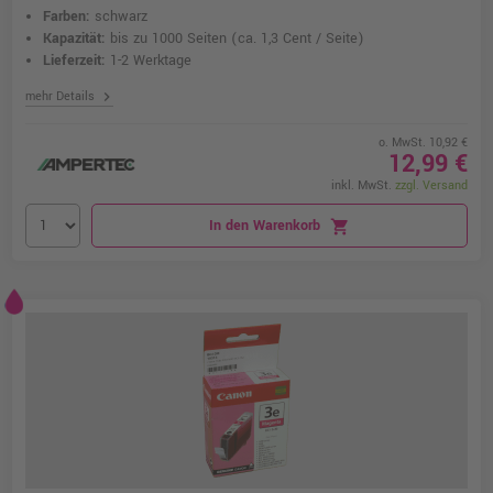
Farben:
schwarz
Kapazität:
bis zu 1000 Seiten
(ca. 1,3 Cent / Seite)
Lieferzeit:
1-2 Werktage
chevron_right
mehr Details
o. MwSt. 10,92 €
12,99 €
inkl. MwSt.
zzgl. Versand
In den Warenkorb
shopping_cart