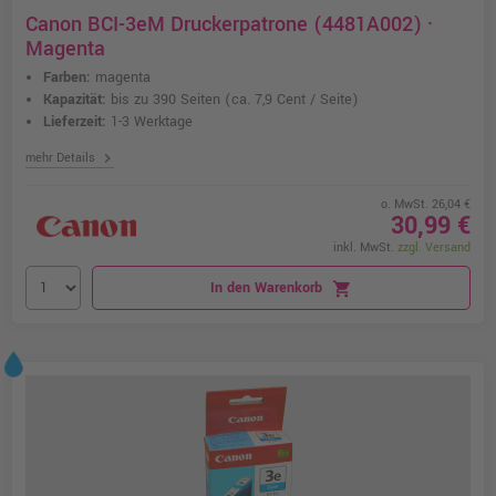
Canon BCI-3eM Druckerpatrone (4481A002) ·
Magenta
Farben:
magenta
Kapazität:
bis zu 390 Seiten
(ca. 7,9 Cent / Seite)
Lieferzeit:
1-3 Werktage
chevron_right
mehr Details
o. MwSt. 26,04 €
30,99 €
inkl. MwSt.
zzgl. Versand
In den Warenkorb
shopping_cart