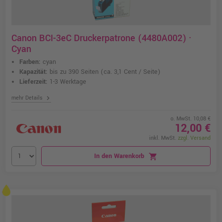
Canon BCI-3eC Druckerpatrone (4480A002) ·
Cyan
Farben:
cyan
Kapazität:
bis zu 390 Seiten
(ca. 3,1 Cent / Seite)
Lieferzeit:
1-3 Werktage
chevron_right
mehr Details
o. MwSt. 10,08 €
12,00 €
inkl. MwSt.
zzgl. Versand
In den Warenkorb
shopping_cart