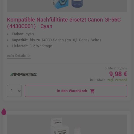
Kompatible Nachfülltinte ersetzt Canon GI-56C
(4430C001) · Cyan
Farben:
cyan
Kapazität:
bis zu 14000 Seiten
(ca. 0,1 Cent / Seite)
Lieferzeit:
1-2 Werktage
chevron_right
mehr Details
o. MwSt. 8,39 €
9,98 €
inkl. MwSt.
zzgl. Versand
In den Warenkorb
shopping_cart