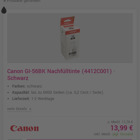
9
Produkte gefunden
Canon GI-56BK Nachfülltinte (4412C001) ·
Schwarz
Farben:
schwarz
Kapazität:
bis zu 6000 Seiten
(ca. 0,2 Cent / Seite)
Lieferzeit:
1-2 Werktage
chevron_right
mehr Details
o. MwSt. 11,76 €
13,99 €
inkl. MwSt.
zzgl. Versand