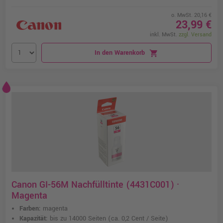
o. MwSt. 20,16 €
23,99 €
inkl. MwSt.
zzgl. Versand
In den Warenkorb
shopping_cart
Canon GI-56M Nachfülltinte (4431C001) ·
Magenta
Farben:
magenta
Kapazität:
bis zu 14000 Seiten
(ca. 0,2 Cent / Seite)