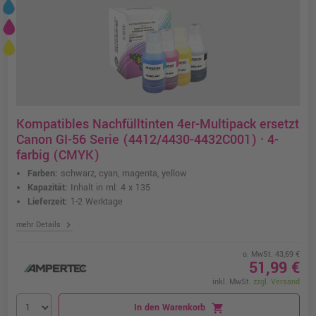
Kompatibles Nachfülltinten 4er-Multipack ersetzt
Canon GI-56 Serie (4412/4430-4432C001) · 4-
farbig (CMYK)
Farben:
schwarz, cyan, magenta, yellow
Kapazität:
Inhalt in ml: 4 x 135
Lieferzeit:
1-2 Werktage
chevron_right
mehr Details
o. MwSt. 43,69 €
51,99 €
inkl. MwSt.
zzgl. Versand
In den Warenkorb
shopping_cart