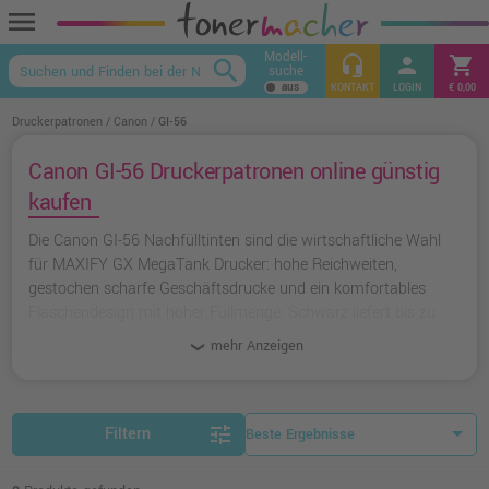
menu
Modell-
headset_mic
person
shopping_cart
search
suche
keyboard_arrow_up
KONTAKT
LOGIN
€ 0,00
Druckerpatronen
Canon
GI-56
Canon GI-56 Druckerpatronen online günstig
kaufen
Die Canon GI-56 Nachfülltinten sind die wirtschaftliche Wahl
für MAXIFY GX MegaTank Drucker: hohe Reichweiten,
gestochen scharfe Geschäftsdrucke und ein komfortables
Flaschendesign mit hoher Füllmenge. Schwarz liefert bis zu
6.000 Seiten, die Farben erreichen bis zu 14.000 Seiten
mehr Anzeigen
Reichweiten. Für Sparfüchse bieten wir auch kostengünstige
Alternativen von Ampertec an.
tune
Filtern