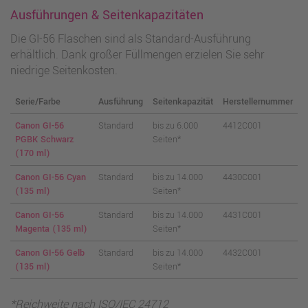
Ausführungen & Seitenkapazitäten
Die GI-56 Flaschen sind als Standard-Ausführung
erhältlich. Dank großer Füllmengen erzielen Sie sehr
niedrige Seitenkosten.
Serie/Farbe
Ausführung
Seitenkapazität
Herstellernummer
Canon GI-56
Standard
bis zu 6.000
4412C001
PGBK Schwarz
Seiten*
(170 ml)
Canon GI-56 Cyan
Standard
bis zu 14.000
4430C001
(135 ml)
Seiten*
Canon GI-56
Standard
bis zu 14.000
4431C001
Magenta (135 ml)
Seiten*
Canon GI-56 Gelb
Standard
bis zu 14.000
4432C001
(135 ml)
Seiten*
*Reichweite nach ISO/IEC 24712