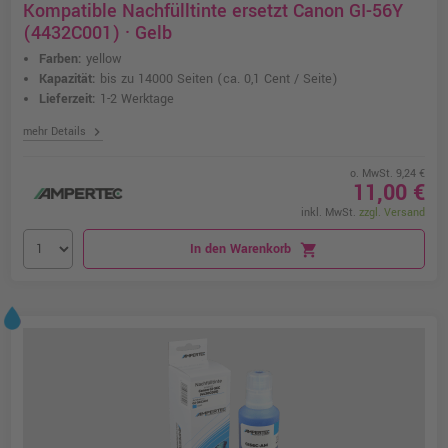
Kompatible Nachfülltinte ersetzt Canon GI-56Y
(4432C001) · Gelb
Farben:
yellow
Kapazität:
bis zu 14000 Seiten
(ca. 0,1 Cent / Seite)
Lieferzeit:
1-2 Werktage
chevron_right
mehr Details
o. MwSt. 9,24 €
11,00 €
inkl. MwSt.
zzgl. Versand
In den Warenkorb
shopping_cart