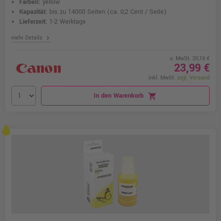
Farben:
yellow
Kapazität:
bis zu 14000 Seiten
(ca. 0,2 Cent / Seite)
Lieferzeit:
1-2 Werktage
chevron_right
mehr Details
o. MwSt. 20,16 €
23,99 €
inkl. MwSt.
zzgl. Versand
In den Warenkorb
shopping_cart