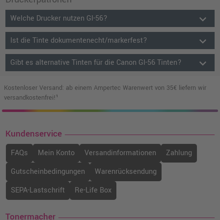
keyboard_arrow_down
Welche Drucker nutzen GI-56?
keyboard_arrow_down
Ist die Tinte dokumentenecht/markerfest?
keyboard_arrow_down
Gibt es alternative Tinten für die Canon GI-56 Tinten?
Kostenloser Versand: ab einem Ampertec Warenwert von 35€ liefern wir
versandkostenfrei!¹
Kundenservice
FAQs
Mein Konto
Versandinformationen
Zahlung
Gutscheinbedingungen
Warenrücksendung
SEPA-Lastschrift
Re-Life Box
Tonermacher