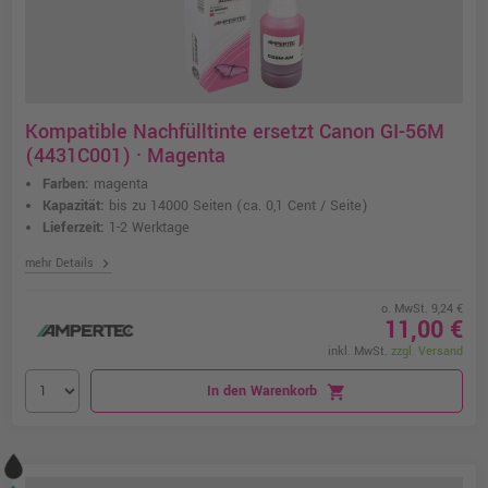
Kompatible Nachfülltinte ersetzt Canon GI-56M
(4431C001) · Magenta
Farben:
magenta
Kapazität:
bis zu 14000 Seiten
(ca. 0,1 Cent / Seite)
Lieferzeit:
1-2 Werktage
chevron_right
mehr Details
o. MwSt. 9,24 €
11,00 €
inkl. MwSt.
zzgl. Versand
In den Warenkorb
shopping_cart