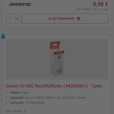
9,98 €
inkl. MwSt.
zzgl. Versand
In den Warenkorb
shopping_cart
Canon GI-56C Nachfülltinte (4430C001) · Cyan
Farben:
cyan
Kapazität:
bis zu 14000 Seiten
(ca. 0,2 Cent / Seite)
Lieferzeit:
1-2 Werktage
chevron_right
mehr Details