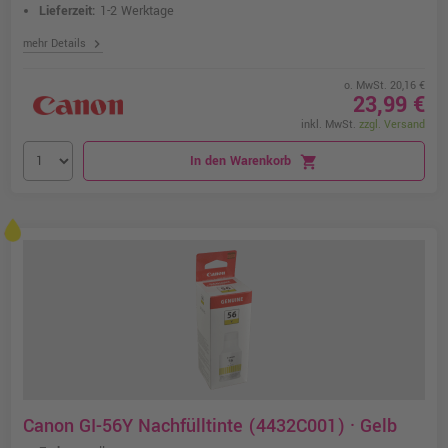
Lieferzeit:
1-2 Werktage
chevron_right
mehr Details
o. MwSt. 20,16 €
23,99 €
inkl. MwSt.
zzgl. Versand
In den Warenkorb
shopping_cart
Canon GI-56Y Nachfülltinte (4432C001) · Gelb