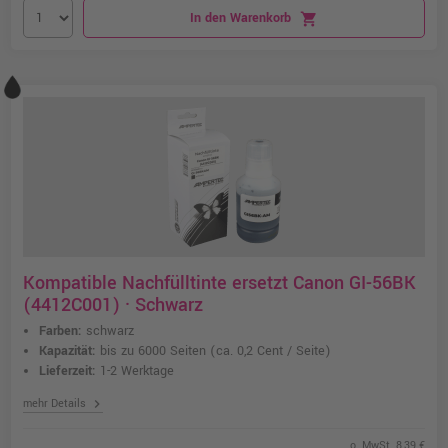
In den Warenkorb
shopping_cart
Kompatible Nachfülltinte ersetzt Canon GI-56BK
(4412C001) · Schwarz
Farben:
schwarz
Kapazität:
bis zu 6000 Seiten
(ca. 0,2 Cent / Seite)
Lieferzeit:
1-2 Werktage
chevron_right
mehr Details
o. MwSt. 8,39 €