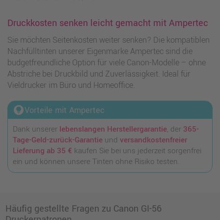
Druckkosten senken leicht gemacht mit Ampertec
Sie möchten Seitenkosten weiter senken? Die kompatiblen
Nachfülltinten unserer Eigenmarke Ampertec sind die
budgetfreundliche Option für viele Canon-Modelle – ohne
Abstriche bei Druckbild und Zuverlässigkeit. Ideal für
Vieldrucker im Büro und Homeoffice.
lightbulb_circle
Vorteile mit Ampertec
Dank unserer
lebenslangen Herstellergarantie
, der
365-
Tage-Geld-zurück-Garantie
und
versandkostenfreier
Lieferung ab 35 €
kaufen Sie bei uns jederzeit sorgenfrei
ein und können unsere Tinten ohne Risiko testen.
Häufig gestellte Fragen zu Canon GI-56
Druckerpatronen