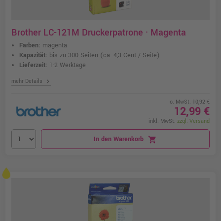
Brother LC-121M Druckerpatrone · Magenta
Farben:
magenta
Kapazität:
bis zu 300 Seiten
(ca. 4,3 Cent / Seite)
Lieferzeit:
1-2 Werktage
chevron_right
mehr Details
o. MwSt. 10,92 €
12,99 €
inkl. MwSt.
zzgl. Versand
In den Warenkorb
shopping_cart