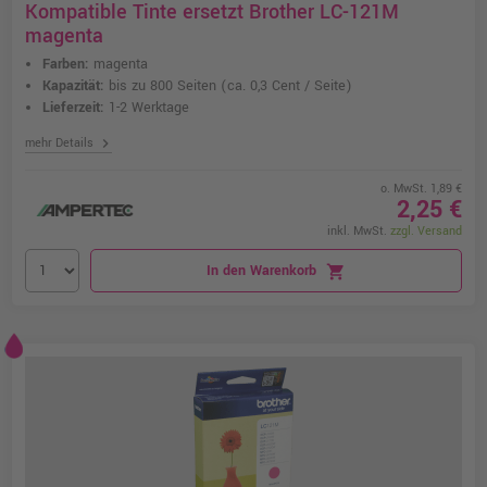
Kompatible Tinte ersetzt Brother LC-121M
magenta
Farben:
magenta
Kapazität:
bis zu 800 Seiten
(ca. 0,3 Cent / Seite)
Lieferzeit:
1-2 Werktage
chevron_right
mehr Details
o. MwSt. 1,89 €
2,25 €
inkl. MwSt.
zzgl. Versand
In den Warenkorb
shopping_cart