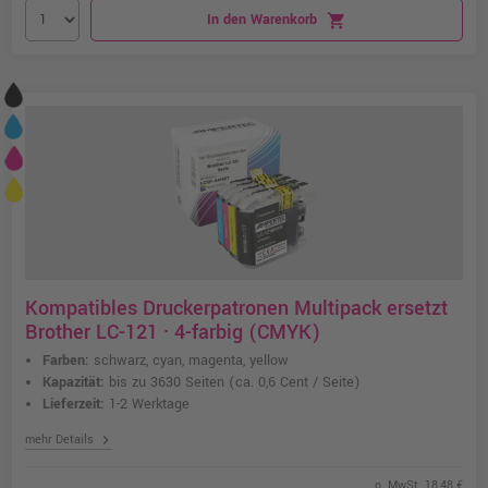
In den Warenkorb
shopping_cart
Kompatibles Druckerpatronen Multipack ersetzt
Brother LC-121 · 4-farbig (CMYK)
Farben:
schwarz, cyan, magenta, yellow
Kapazität:
bis zu 3630 Seiten
(ca. 0,6 Cent / Seite)
Lieferzeit:
1-2 Werktage
chevron_right
mehr Details
o. MwSt. 18,48 €