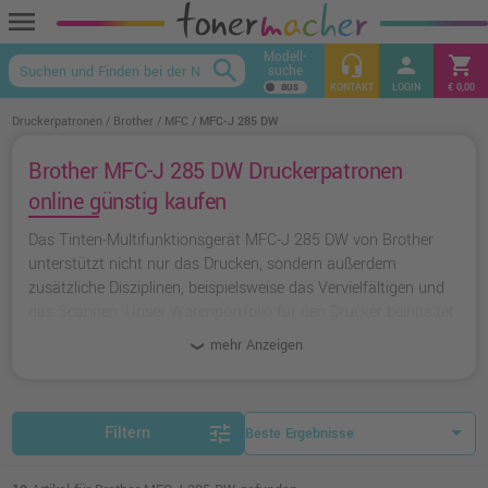
menu
Modell-
headset_mic
person
shopping_cart
search
suche
keyboard_arrow_up
KONTAKT
LOGIN
€ 0,00
Druckerpatronen
Brother
MFC
MFC-J 285 DW
Brother MFC-J 285 DW Druckerpatronen
online günstig kaufen
Das Tinten-Multifunktionsgerät MFC-J 285 DW von Brother
unterstützt nicht nur das Drucken, sondern außerdem
zusätzliche Disziplinen, beispielsweise das Vervielfältigen und
das Scannen. Unser Warenportfolio für den Drucker beinhaltet
kompatible und originale Tinten.
mehr Anzeigen
tune
Filtern