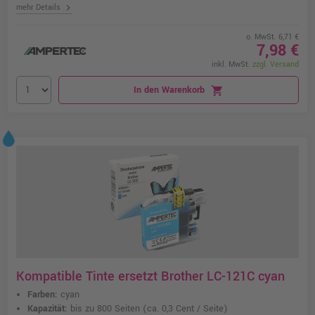
chevron_right
mehr Details
o. MwSt. 6,71 €
7,98 €
inkl. MwSt.
zzgl. Versand
In den Warenkorb
shopping_cart
Kompatible Tinte ersetzt Brother LC-121C cyan
Farben:
cyan
Kapazität:
bis zu 800 Seiten
(ca. 0,3 Cent / Seite)