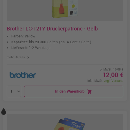
Brother LC-121Y Druckerpatrone · Gelb
Farben:
yellow
Kapazität:
bis zu 300 Seiten
(ca. 4 Cent / Seite)
Lieferzeit:
1-2 Werktage
chevron_right
mehr Details
o. MwSt. 10,08 €
12,00 €
inkl. MwSt.
zzgl. Versand
In den Warenkorb
shopping_cart