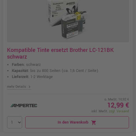
Kompatible Tinte ersetzt Brother LC-121BK
schwarz
Farben:
schwarz
Kapazität:
bis zu 800 Seiten
(ca. 1,6 Cent / Seite)
Lieferzeit:
1-2 Werktage
chevron_right
mehr Details
o. MwSt. 10,92 €
12,99 €
inkl. MwSt.
zzgl. Versand
In den Warenkorb
shopping_cart