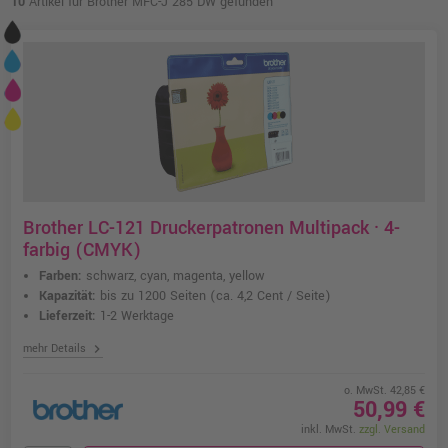
10
Artikel für Brother MFC-J 285 DW gefunden
Brother LC-121 Druckerpatronen Multipack · 4-
farbig (CMYK)
Farben:
schwarz, cyan, magenta, yellow
Kapazität:
bis zu 1200 Seiten
(ca. 4,2 Cent / Seite)
Lieferzeit:
1-2 Werktage
chevron_right
mehr Details
o. MwSt. 42,85 €
50,99 €
inkl. MwSt.
zzgl. Versand