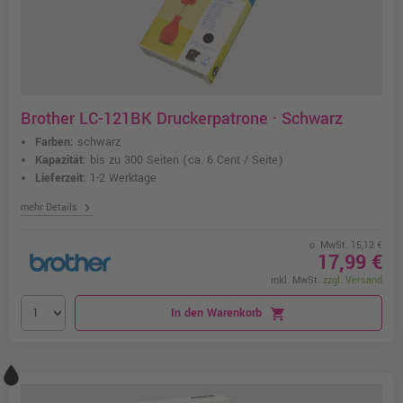
Brother LC-121BK Druckerpatrone · Schwarz
Farben:
schwarz
Kapazität:
bis zu 300 Seiten
(ca. 6 Cent / Seite)
Lieferzeit:
1-2 Werktage
chevron_right
mehr Details
o. MwSt. 15,12 €
17,99 €
inkl. MwSt.
zzgl. Versand
In den Warenkorb
shopping_cart