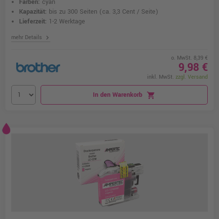
Farben:
cyan
Kapazität:
bis zu 300 Seiten
(ca. 3,3 Cent / Seite)
Lieferzeit:
1-2 Werktage
chevron_right
mehr Details
o. MwSt. 8,39 €
9,98 €
inkl. MwSt.
zzgl. Versand
In den Warenkorb
shopping_cart