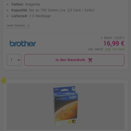
Farben:
magenta
Kapazität:
bis zu 750 Seiten
(ca. 2,3 Cent / Seite)
Lieferzeit:
1-3 Werktage
chevron_right
mehr Details
o. MwSt. 14,28 €
16,99 €
inkl. MwSt.
zzgl. Versand
In den Warenkorb
shopping_cart