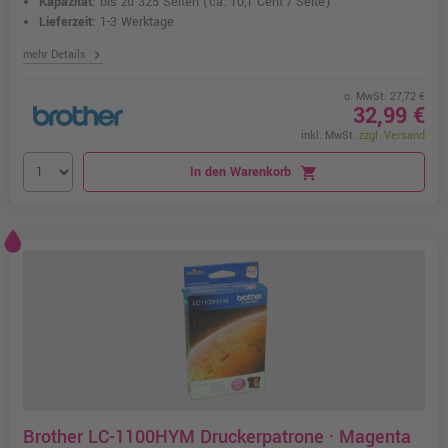
Kapazität:
bis zu 325 Seiten
(ca. 10,1 Cent / Seite)
Lieferzeit:
1-3 Werktage
chevron_right
mehr Details
o. MwSt. 27,72 €
32,99 €
inkl. MwSt.
zzgl. Versand
In den Warenkorb
shopping_cart
Brother LC-1100HYM Druckerpatrone · Magenta