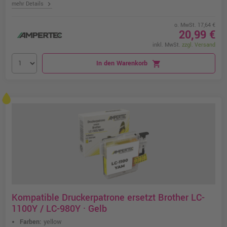
chevron_right
mehr Details
o. MwSt. 17,64 €
20,99 €
inkl. MwSt.
zzgl. Versand
In den Warenkorb
shopping_cart
Kompatible Druckerpatrone ersetzt Brother LC-
1100Y / LC-980Y · Gelb
Farben:
yellow