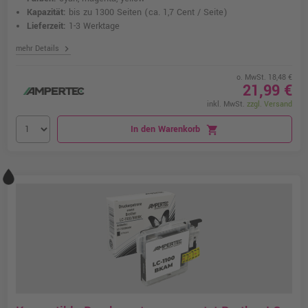
Kapazität:
bis zu 1300 Seiten
(ca. 1,7 Cent / Seite)
Lieferzeit:
1-3 Werktage
chevron_right
mehr Details
o. MwSt. 18,48 €
21,99 €
inkl. MwSt.
zzgl. Versand
In den Warenkorb
shopping_cart