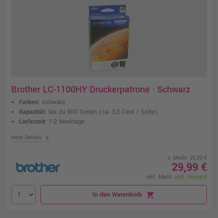
Brother LC-1100HY Druckerpatrone · Schwarz
Farben:
schwarz
Kapazität:
bis zu 900 Seiten
(ca. 3,3 Cent / Seite)
Lieferzeit:
1-2 Werktage
chevron_right
mehr Details
o. MwSt. 25,20 €
29,99 €
inkl. MwSt.
zzgl. Versand
In den Warenkorb
shopping_cart