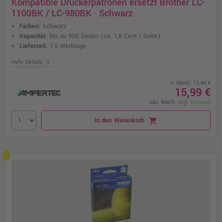
Kompatible Druckerpatronen ersetzt Brother LC-
1100BK / LC-980BK · Schwarz
Farben:
schwarz
Kapazität:
bis zu 900 Seiten
(ca. 1,8 Cent / Seite)
Lieferzeit:
1-2 Werktage
chevron_right
mehr Details
o. MwSt. 13,44 €
15,99 €
inkl. MwSt.
zzgl. Versand
In den Warenkorb
shopping_cart