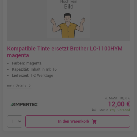
Kompatible Tinte ersetzt Brother LC-1100HYM
magenta
Farben:
magenta
Kapazität:
Inhalt in ml: 16
Lieferzeit:
1-2 Werktage
chevron_right
mehr Details
o. MwSt. 10,08 €
12,00 €
inkl. MwSt.
zzgl. Versand
In den Warenkorb
shopping_cart