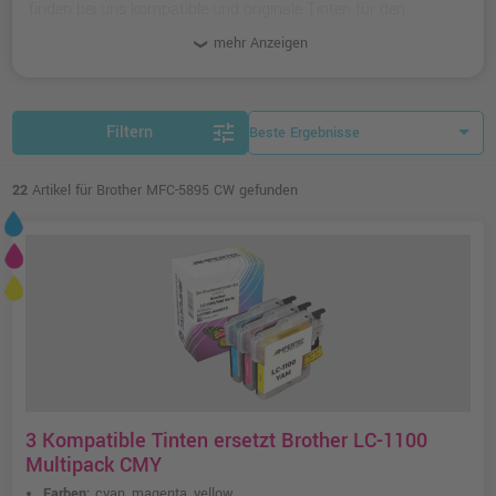
finden bei uns kompatible und originale Tinten für den
Multifunktions-Drucker.
mehr Anzeigen
tune
Filtern
22
Artikel für Brother MFC-5895 CW gefunden
3 Kompatible Tinten ersetzt Brother LC-1100
Multipack CMY
Farben:
cyan, magenta, yellow