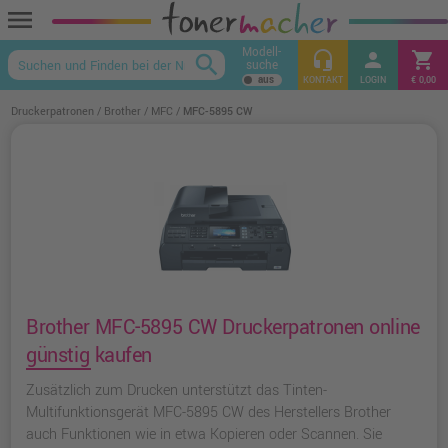
menu
Modell-
headset_mic
person
shopping_cart
search
suche
keyboard_arrow_up
KONTAKT
LOGIN
€ 0,00
Druckerpatronen
Brother
MFC
MFC-5895 CW
Brother MFC-5895 CW Druckerpatronen online
günstig kaufen
Zusätzlich zum Drucken unterstützt das Tinten-
Multifunktionsgerät MFC-5895 CW des Herstellers Brother
auch Funktionen wie in etwa Kopieren oder Scannen. Sie