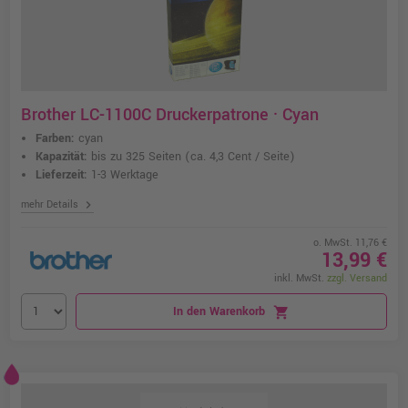
Brother LC-1100C Druckerpatrone · Cyan
Farben:
cyan
Kapazität:
bis zu 325 Seiten
(ca. 4,3 Cent / Seite)
Lieferzeit:
1-3 Werktage
chevron_right
mehr Details
o. MwSt. 11,76 €
13,99 €
inkl. MwSt.
zzgl. Versand
In den Warenkorb
shopping_cart