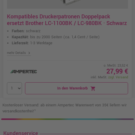
Kompatibles Druckerpatronen Doppelpack
ersetzt Brother LC-1100BK / LC-980BK · Schwarz
Farben:
schwarz
Kapazität:
bis zu 2000 Seiten
(ca. 1,4 Cent / Seite)
Lieferzeit:
1-3 Werktage
chevron_right
mehr Details
o. MwSt. 23,52 €
27,99 €
inkl. MwSt.
zzgl. Versand
In den Warenkorb
shopping_cart
Kostenloser Versand: ab einem Ampertec Warenwert von 35€ liefern wir
versandkostenfrei!¹
Kundenservice