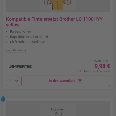
Kompatible Tinte ersetzt Brother LC-1100HYY
yellow
Farben:
yellow
Kapazität:
Inhalt in ml: 16
Lieferzeit:
1-2 Werktage
chevron_right
mehr Details
o. MwSt. 8,39 €
9,98 €
inkl. MwSt.
zzgl. Versand
In den Warenkorb
shopping_cart