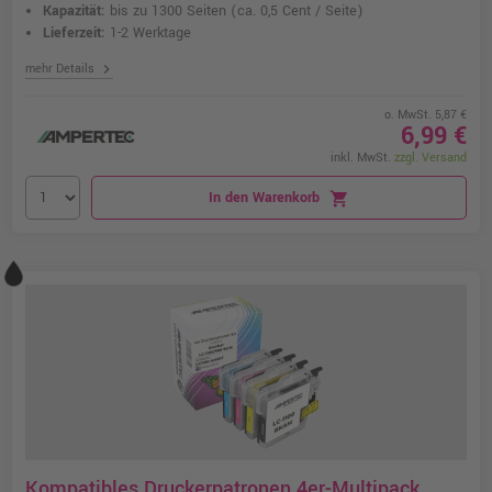
Kapazität:
bis zu 1300 Seiten
(ca. 0,5 Cent / Seite)
Lieferzeit:
1-2 Werktage
chevron_right
mehr Details
o. MwSt. 5,87 €
6,99 €
inkl. MwSt.
zzgl. Versand
In den Warenkorb
shopping_cart
Kompatibles Druckerpatronen 4er-Multipack