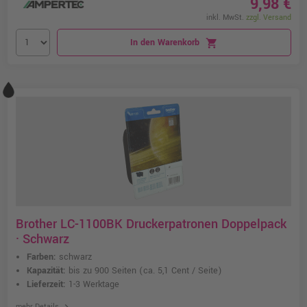
9,98 €
inkl. MwSt.
zzgl. Versand
In den Warenkorb
shopping_cart
Brother LC-1100BK Druckerpatronen Doppelpack
· Schwarz
Farben:
schwarz
Kapazität:
bis zu 900 Seiten
(ca. 5,1 Cent / Seite)
Lieferzeit:
1-3 Werktage
chevron_right
mehr Details