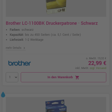
Brother LC-1100BK Druckerpatrone · Schwarz
Farben:
schwarz
Kapazität:
bis zu 450 Seiten
(ca. 5,1 Cent / Seite)
Lieferzeit:
1-2 Werktage
chevron_right
mehr Details
o. MwSt. 19,32 €
22,99 €
inkl. MwSt.
zzgl. Versand
In den Warenkorb
shopping_cart