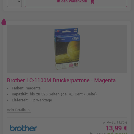
In den Warenkorb
shopping_cart
Brother LC-1100M Druckerpatrone · Magenta
Farben:
magenta
Kapazität:
bis zu 325 Seiten
(ca. 4,3 Cent / Seite)
Lieferzeit:
1-2 Werktage
chevron_right
mehr Details
o. MwSt. 11,76 €
13,99 €