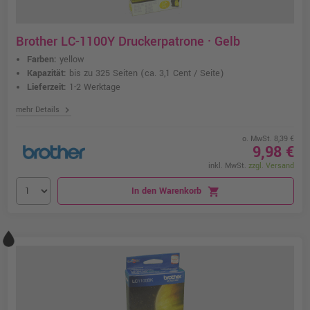
Brother LC-1100Y Druckerpatrone · Gelb
Farben:
yellow
Kapazität:
bis zu 325 Seiten
(ca. 3,1 Cent / Seite)
Lieferzeit:
1-2 Werktage
chevron_right
mehr Details
o. MwSt. 8,39 €
9,98 €
inkl. MwSt.
zzgl. Versand
In den Warenkorb
shopping_cart