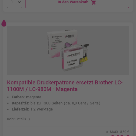
In den Warenkorb
shopping_cart
Kompatible Druckerpatrone ersetzt Brother LC-
1100M / LC-980M · Magenta
Farben:
magenta
Kapazität:
bis zu 1300 Seiten
(ca. 0,8 Cent / Seite)
Lieferzeit:
1-2 Werktage
chevron_right
mehr Details
o. MwSt. 8,39 €