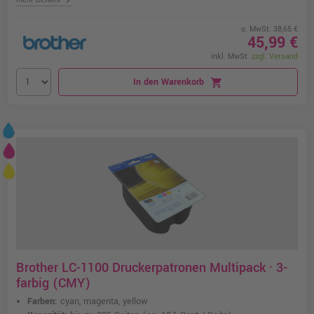
o. MwSt. 38,65 €
45,99 €
inkl. MwSt.
zzgl. Versand
In den Warenkorb
shopping_cart
Brother LC-1100 Druckerpatronen Multipack · 3-
farbig (CMY)
Farben:
cyan, magenta, yellow