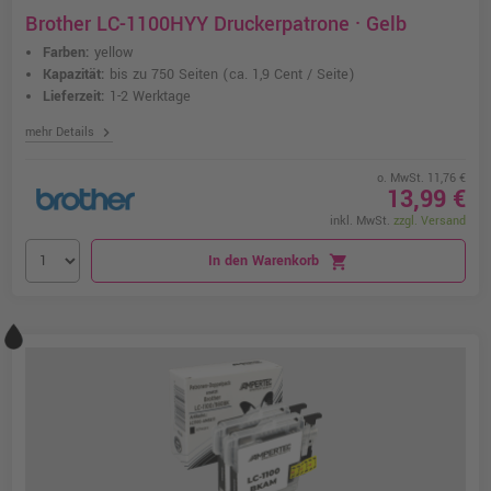
Brother LC-1100HYY Druckerpatrone · Gelb
Farben:
yellow
Kapazität:
bis zu 750 Seiten
(ca. 1,9 Cent / Seite)
Lieferzeit:
1-2 Werktage
chevron_right
mehr Details
o. MwSt. 11,76 €
13,99 €
inkl. MwSt.
zzgl. Versand
In den Warenkorb
shopping_cart