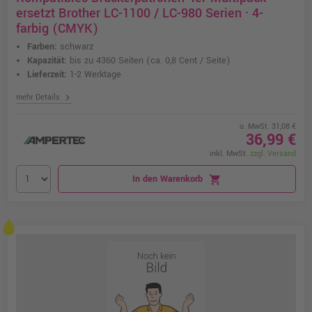
ersetzt Brother LC-1100 / LC-980 Serien · 4-
farbig (CMYK)
Farben:
schwarz
Kapazität:
bis zu 4360 Seiten
(ca. 0,8 Cent / Seite)
Lieferzeit:
1-2 Werktage
chevron_right
mehr Details
o. MwSt. 31,08 €
36,99 €
inkl. MwSt.
zzgl. Versand
In den Warenkorb
shopping_cart