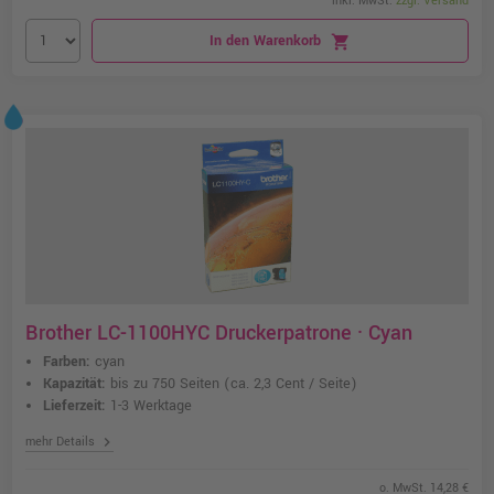
inkl. MwSt.
zzgl. Versand
In den Warenkorb
shopping_cart
Brother LC-1100HYC Druckerpatrone · Cyan
Farben:
cyan
Kapazität:
bis zu 750 Seiten
(ca. 2,3 Cent / Seite)
Lieferzeit:
1-3 Werktage
chevron_right
mehr Details
o. MwSt. 14,28 €