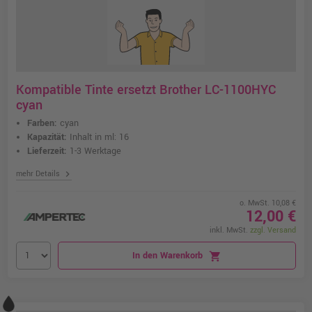
Kompatible Tinte ersetzt Brother LC-1100HYC
cyan
Farben:
cyan
Kapazität:
Inhalt in ml: 16
Lieferzeit:
1-3 Werktage
chevron_right
mehr Details
o. MwSt. 10,08 €
12,00 €
inkl. MwSt.
zzgl. Versand
In den Warenkorb
shopping_cart