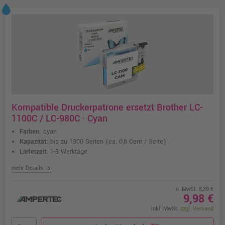
Kompatible Druckerpatrone ersetzt Brother LC-
1100C / LC-980C · Cyan
Farben:
cyan
Kapazität:
bis zu 1300 Seiten
(ca. 0,8 Cent / Seite)
Lieferzeit:
1-3 Werktage
chevron_right
mehr Details
o. MwSt. 8,39 €
9,98 €
inkl. MwSt.
zzgl. Versand