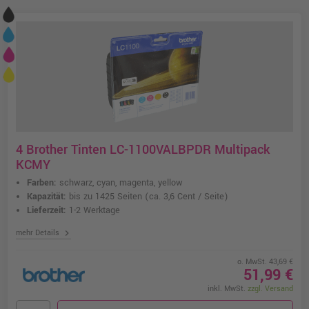
4 Brother Tinten LC-1100VALBPDR Multipack
KCMY
Farben:
schwarz, cyan, magenta, yellow
Kapazität:
bis zu 1425 Seiten
(ca. 3,6 Cent / Seite)
Lieferzeit:
1-2 Werktage
chevron_right
mehr Details
o. MwSt. 43,69 €
51,99 €
inkl. MwSt.
zzgl. Versand