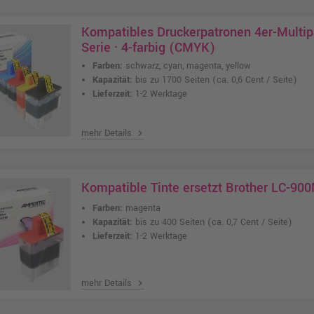
Kompatibles Druckerpatronen 4er-Multip
Serie · 4-farbig (CMYK)
Farben:
schwarz, cyan, magenta, yellow
Kapazität:
bis zu 1700 Seiten
(ca. 0,6 Cent / Seite)
Lieferzeit:
1-2 Werktage
mehr Details
chevron_right
Kompatible Tinte ersetzt Brother LC-9
Farben:
magenta
Kapazität:
bis zu 400 Seiten
(ca. 0,7 Cent / Seite)
Lieferzeit:
1-2 Werktage
mehr Details
chevron_right