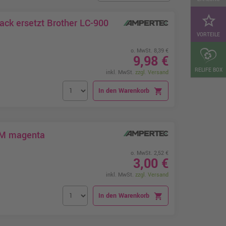
star_border
ack ersetzt Brother LC-900
VORTEILE
o. MwSt. 8,39 €
9,98 €
RELIFE BOX
inkl. MwSt.
zzgl. Versand
In den Warenkorb
shopping_cart
00M magenta
o. MwSt. 2,52 €
3,00 €
inkl. MwSt.
zzgl. Versand
In den Warenkorb
shopping_cart