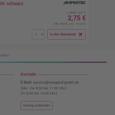
0BK schwarz
o. MwSt. 2,31 €
2,75 €
inkl. MwSt.
zzgl. Versand
In den Warenkorb
shopping_cart
nfrei!¹
Kontakt
E-Mail:
service@wiegand-gmbh.de
(Mo - Do 8:00 bis 17:00 Uhr)
(Fr 8:00 bis 16:00 Uhr)
Vertrag widerrufen