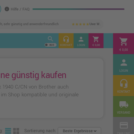
info
Hilfe / FAQ
ch, sehr günstig und anwenderfreundlich
Uwe W.
star
star
star
star
star
search
headset_mic
person
shopping_cart
shopping_cart
KONTAKT
LOGIN
€ 0,00
€ 0,00
person
LOGIN
ine günstig kaufen
headset_mic
x 1940 C/CN von Brother auch
KONTAKT
s im Shop kompatible und originale
local_shipping
VERSAND
credit_card
g:
Sortierung nach:
ZAHLUNG