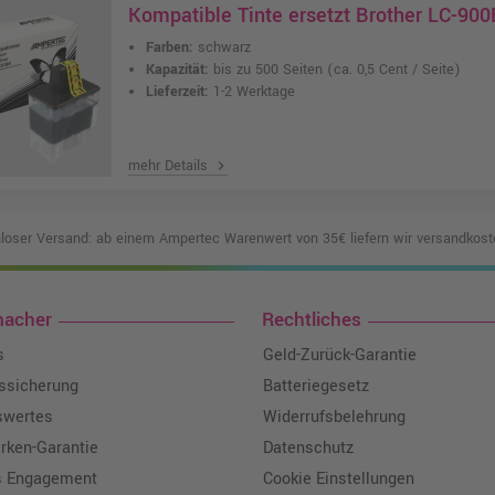
Kompatible Tinte ersetzt Brother LC-90
Farben:
schwarz
Kapazität:
bis zu 500 Seiten
(ca. 0,5 Cent / Seite)
Lieferzeit:
1-2 Werktage
mehr Details
chevron_right
loser Versand: ab einem Ampertec Warenwert von 35€ liefern wir versandkoste
macher
Rechtliches
s
Geld-Zurück-Garantie
tssicherung
Batteriegesetz
swertes
Widerrufsbelehrung
ken-Garantie
Datenschutz
s Engagement
Cookie Einstellungen