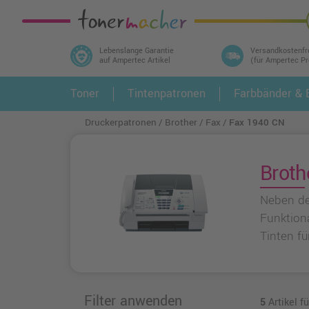
Lebenslange Garantie
Versandkostenfr
auf Ampertec Artikel
(für Ampertec P
In 3 einfachen Schritten ihr Druckermodell
Toner
Tintenpatronen
Farbbänder & E
1.
und alle dazu passenden Artikel finden ➤
Druckerpatronen
Brother
Fax
Fax 1940 CN
Broth
Neben de
Funktion
Tinten fü
Filter anwenden
5
Artikel f