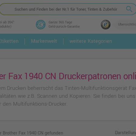
search
ei ab 35€¹
Ganze 365 Tage
Übersichtli
rodukte)
Geld-zurück-Garantie
tiketten
Markenwelt
weitere Kategorien
2.
3.
er Fax 1940 CN Druckerpatronen onl
m Drucken beherrscht das Tinten-Multifunktionsgerät Fa
alitäten wie z.B. Scannen und Kopieren. Sie finden bei un
r den Multifunktions-Drucker.
Darstellun
ür Brother Fax 1940 CN gefunden