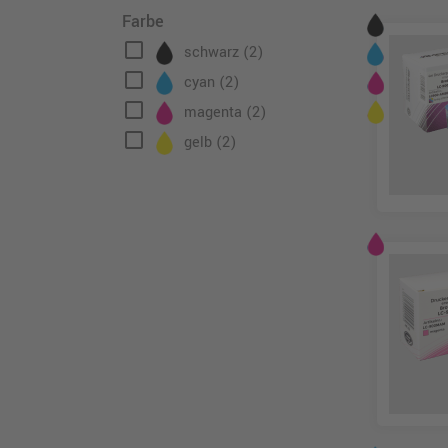
Farbe
check_box_outline_blank
schwarz
(2)
check_box_outline_blank
cyan
(2)
check_box_outline_blank
magenta
(2)
check_box_outline_blank
gelb
(2)