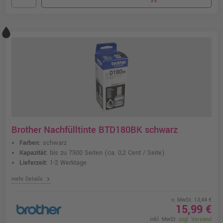
Brother Nachfülltinte BTD180BK schwarz
Farben:
schwarz
Kapazität:
bis zu 7500 Seiten
(ca. 0,2 Cent / Seite)
Lieferzeit:
1-2 Werktage
chevron_right
mehr Details
o. MwSt. 13,44 €
15,99 €
inkl. MwSt.
zzgl. Versand