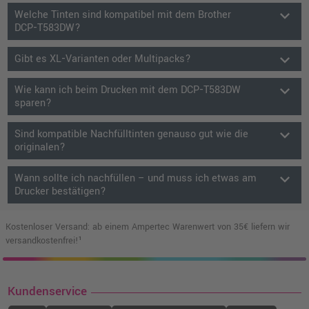
keyboard_arrow_down
Welche Tinten sind kompatibel mit dem Brother
DCP‑T583DW?
keyboard_arrow_down
Gibt es XL‑Varianten oder Multipacks?
keyboard_arrow_down
Wie kann ich beim Drucken mit dem DCP‑T583DW
sparen?
keyboard_arrow_down
Sind kompatible Nachfülltinten genauso gut wie die
originalen?
keyboard_arrow_down
Wann sollte ich nachfüllen – und muss ich etwas am
Drucker bestätigen?
Kostenloser Versand: ab einem Ampertec Warenwert von 35€ liefern wir
versandkostenfrei!¹
Kundenservice