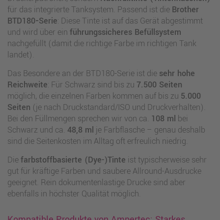
für das integrierte Tanksystem. Passend ist die
Brother
BTD180‑Serie
: Diese Tinte ist auf das Gerät abgestimmt
und wird über ein
führungssicheres Befüllsystem
nachgefüllt (damit die richtige Farbe im richtigen Tank
landet).
Das Besondere an der BTD180‑Serie ist die
sehr hohe
Reichweite
: Für Schwarz sind bis zu
7.500 Seiten
möglich, die einzelnen Farben kommen auf bis zu
5.000
Seiten
(je nach Druckstandard/ISO und Druckverhalten).
Bei den Füllmengen sprechen wir von ca.
108 ml
bei
Schwarz und ca.
48,8 ml
je Farbflasche – genau deshalb
sind die Seitenkosten im Alltag oft erfreulich niedrig.
Die
farbstoffbasierte (Dye-)Tinte
ist typischerweise sehr
gut für kräftige Farben und saubere Allround-Ausdrucke
geeignet. Rein dokumentenlastige Drucke sind aber
ebenfalls in höchster Qualität möglich.
Kompatible Produkte von Ampertec: Starkes