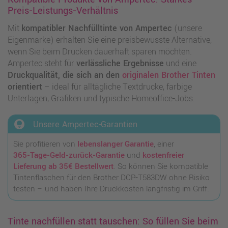
Preis‑Leistungs‑Verhältnis
Mit
kompatibler Nachfülltinte von Ampertec
(unsere
Eigenmarke) erhalten Sie eine preisbewusste Alternative,
wenn Sie beim Drucken dauerhaft sparen möchten.
Ampertec steht für
verlässliche Ergebnisse
und eine
Druckqualität, die sich an den
originalen Brother Tinten
orientiert
– ideal für alltägliche Textdrucke, farbige
Unterlagen, Grafiken und typische Homeoffice‑Jobs.
lightbulb_circle
Unsere Ampertec-Garantien
Sie profitieren von
lebenslanger Garantie
, einer
365‑Tage‑Geld‑zurück‑Garantie
und
kostenfreier
Lieferung ab 35€ Bestellwert
. So können Sie kompatible
Tintenflaschen für den Brother DCP‑T583DW ohne Risiko
testen – und haben Ihre Druckkosten langfristig im Griff.
Tinte nachfüllen statt tauschen: So füllen Sie beim