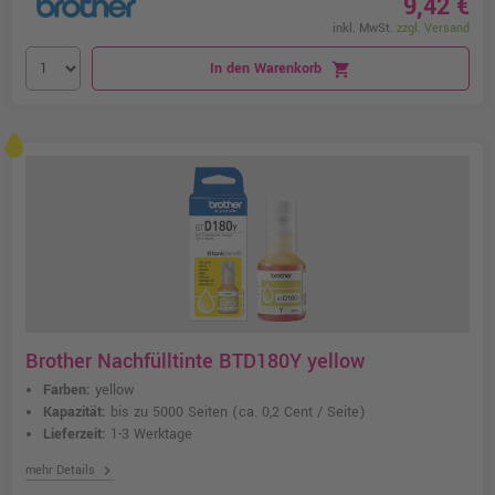
9,42 €
inkl. MwSt.
zzgl. Versand
In den Warenkorb
shopping_cart
Brother Nachfülltinte BTD180Y yellow
Farben:
yellow
Kapazität:
bis zu 5000 Seiten
(ca. 0,2 Cent / Seite)
Lieferzeit:
1-3 Werktage
chevron_right
mehr Details