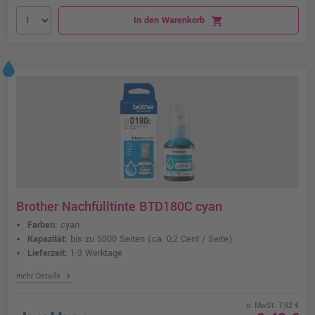
In den Warenkorb
shopping_cart
Brother Nachfülltinte BTD180C cyan
Farben:
cyan
Kapazität:
bis zu 5000 Seiten
(ca. 0,2 Cent / Seite)
Lieferzeit:
1-3 Werktage
chevron_right
mehr Details
o. MwSt. 7,92 €