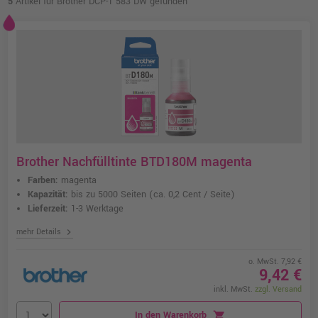
5
Artikel für Brother DCP-T 583 DW gefunden
Brother Nachfülltinte BTD180M magenta
Farben:
magenta
Kapazität:
bis zu 5000 Seiten
(ca. 0,2 Cent / Seite)
Lieferzeit:
1-3 Werktage
chevron_right
mehr Details
o. MwSt. 7,92 €
9,42 €
inkl. MwSt.
zzgl. Versand
In den Warenkorb
shopping_cart