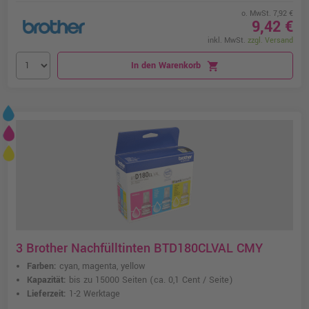
o. MwSt. 7,92 €
9,42 €
inkl. MwSt.
zzgl. Versand
In den Warenkorb
shopping_cart
3 Brother Nachfülltinten BTD180CLVAL CMY
Farben:
cyan, magenta, yellow
Kapazität:
bis zu 15000 Seiten
(ca. 0,1 Cent / Seite)
Lieferzeit:
1-2 Werktage