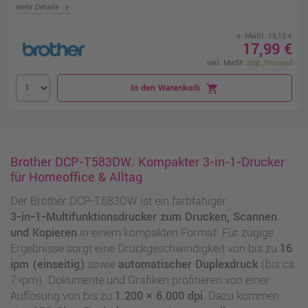
chevron_right
mehr Details
o. MwSt. 15,12 €
17,99 €
inkl. MwSt.
zzgl. Versand
In den Warenkorb
shopping_cart
Brother DCP‑T583DW: Kompakter 3‑in‑1‑Drucker
für Homeoffice & Alltag
Der Brother DCP‑T583DW ist ein farbfähiger
3‑in‑1‑Multifunktionsdrucker zum Drucken, Scannen
und Kopieren
in einem kompakten Format. Für zügige
Ergebnisse sorgt eine Druckgeschwindigkeit von bis zu
16
ipm (einseitig)
sowie
automatischer Duplexdruck
(bis ca.
7 ipm). Dokumente und Grafiken profitieren von einer
Auflösung von bis zu
1.200 × 6.000 dpi
. Dazu kommen