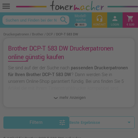
menu
Modell-
headset_mic
person
shopping_cart
search
suche
keyboard_arrow_up
KONTAKT
LOGIN
€ 0,00
Druckerpatronen
Brother
DCP
DCP-T 583 DW
Brother DCP-T 583 DW Druckerpatronen
online günstig kaufen
Sie sind auf der der Suche nach
passenden Druckerpatronen
für Ihren Brother DCP-T 583 DW
? Dann werden Sie in
unserem Online-Shop garantiert fündig. Bei uns finden Sie 5
Artikel die mit Ihrem Tintenstrahldrucker kompatibel sind.
Dabei können Sie aus
originalen Druckerpatronen von
mehr Anzeigen
Brother
wählen oder zu
unserer Hausmarke Ampertec
greifen.
tune
Filtern